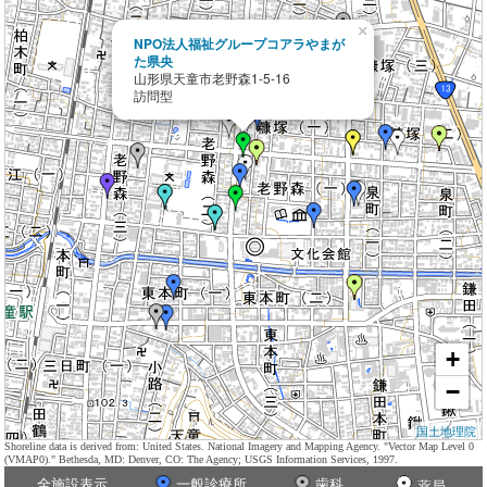
×
NPO法人福祉グループコアラやまが
た県央
山形県天童市老野森1-5-16
訪問型
+
−
国土地理院
Shoreline data is derived from: United States. National Imagery and Mapping Agency. "Vector Map Level 0
(VMAP0)." Bethesda, MD: Denver, CO: The Agency; USGS Information Services, 1997.
全施設表示
一般診療所
歯科
薬局