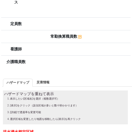
ス
定員数
常勤換算職員数
看護師
介護職員数
災害情報
ハザードマップ
ハザードマップを重ねて表示
表示したい[区域名]を選択（複数選択可）
[表示]をクリック（該当区域が多いと数十秒かかります）
[詳細]で透過率を変更可能
選択区域を変更したり地図を移動したら[表示]を再クリック
洪水浸水想定区域