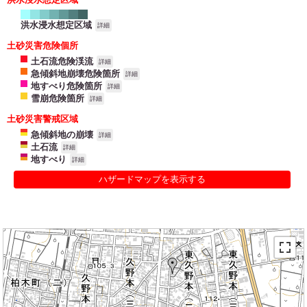
洪水浸水想定区域
詳細
土砂災害危険個所
土石流危険渓流
詳細
急傾斜地崩壊危険箇所
詳細
地すべり危険箇所
詳細
雪崩危険箇所
詳細
土砂災害警戒区域
急傾斜地の崩壊
詳細
土石流
詳細
地すべり
詳細
ハザードマップを表示する