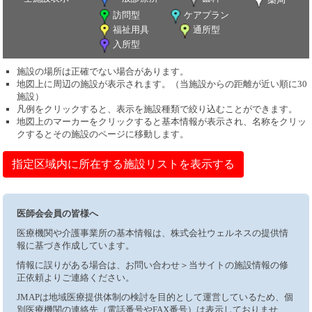
訪問型
ケアプラン
福祉用具
通所型
入所型
施設の場所は正確でない場合があります。
地図上に周辺の施設が表示されます。（当施設からの距離が近い順に30
施設）
凡例をクリックすると、表示を施設種類で絞り込むことができます。
地図上のマーカーをクリックすると基本情報が表示され、名称をクリッ
クするとその施設のページに移動します。
指定区域内に所在する施設リストを表示する
医師会会員の皆様へ
医療機関や介護事業所の基本情報は、株式会社ウェルネスの提供情
報に基づき作成しています。
情報に誤りがある場合は、お問い合わせ＞当サイトの施設情報の修
正依頼よりご連絡ください。
JMAPは地域医療提供体制の検討を目的として運営しているため、個
別医療機関の連絡先（電話番号やFAX番号）は表示しておりませ