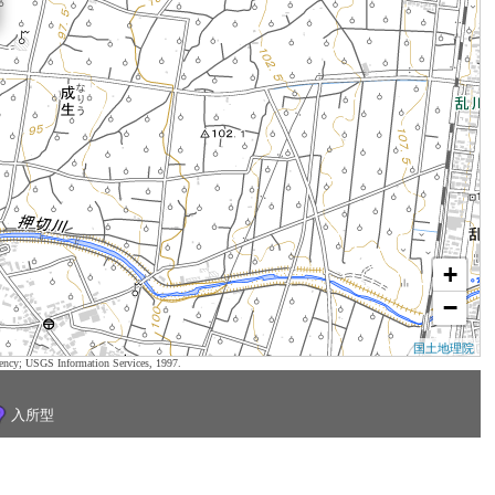
+
−
国土地理院
ency; USGS Information Services, 1997.
入所型