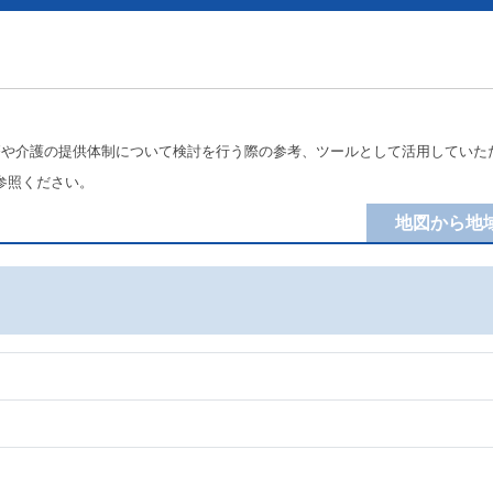
療や介護の提供体制について検討を行う際の参考、ツールとして活用していた
参照ください。
地図から地