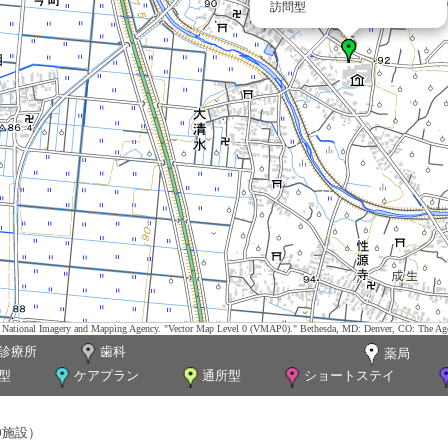
訪問型
tes. National Imagery and Mapping Agency. "Vector Map Level 0 (VMAP0)." Bethesda, MD: Denver, CO: The Ag
診療所
歯科
薬局
型
ケアプラン
通所型
ショートステイ
0施設）