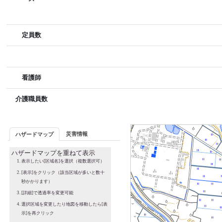
定員数
看護師
介護職員数
災害情報
ハザードマップ
ハザードマップを重ねて表示
表示したい[区域名]を選択（複数選択可）
[表示]をクリック（該当区域が多いと数十
秒かかります）
[詳細]で透過率を変更可能
選択区域を変更したり地図を移動したら[表
示]を再クリック