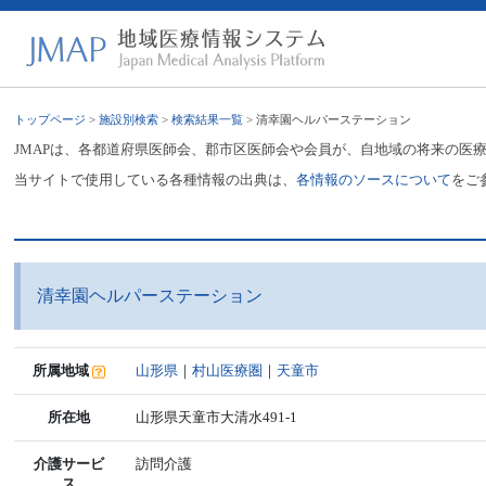
トップページ
>
施設別検索
>
検索結果一覧
> 清幸園ヘルパーステーション
JMAPは、各都道府県医師会、郡市区医師会や会員が、自地域の将来の医
当サイトで使用している各種情報の出典は、
各情報のソースについて
をご
清幸園ヘルパーステーション
所属地域
山形県
｜
村山医療圏
｜
天童市
所在地
山形県天童市大清水491-1
介護サービ
訪問介護
ス