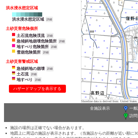
洪水浸水想定区域
洪水浸水想定区域
詳細
土砂災害危険個所
土石流危険渓流
詳細
急傾斜地崩壊危険箇所
詳細
地すべり危険箇所
詳細
雪崩危険箇所
詳細
土砂災害警戒区域
急傾斜地の崩壊
詳細
土石流
詳細
地すべり
詳細
ハザードマップを表示する
Shoreline data is derived from: United Sta
全施設表示
一般
訪問
施設の場所は正確でない場合があります。
地図上に周辺の施設が表示されます。（当施設からの距離が近い順に3