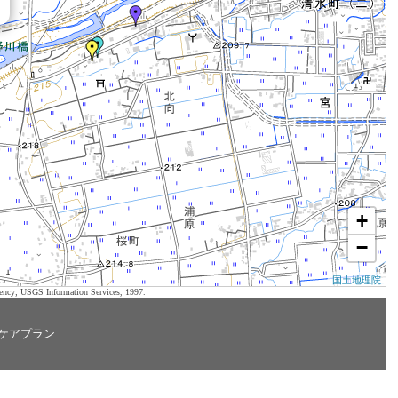
+
−
国土地理院
ency; USGS Information Services, 1997.
ケアプラン