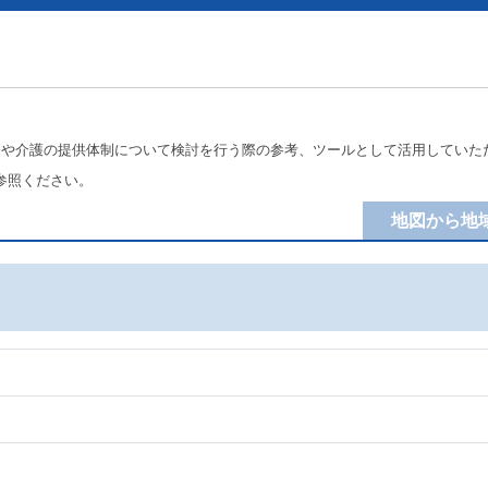
療や介護の提供体制について検討を行う際の参考、ツールとして活用していた
参照ください。
地図から地