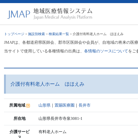
トップページ
>
施設別検索
>
検索結果一覧
> 介護付有料老人ホーム ほほえみ
JMAPは、各都道府県医師会、郡市区医師会や会員が、自地域の将来の医
当サイトで使用している各種情報の出典は、
各情報のソースについて
をご
介護付有料老人ホーム ほほえみ
所属地域
山形県
｜
置賜医療圏
｜
長井市
所在地
山形県長井市寺泉3081-1
介護サービ
有料老人ホーム
ス