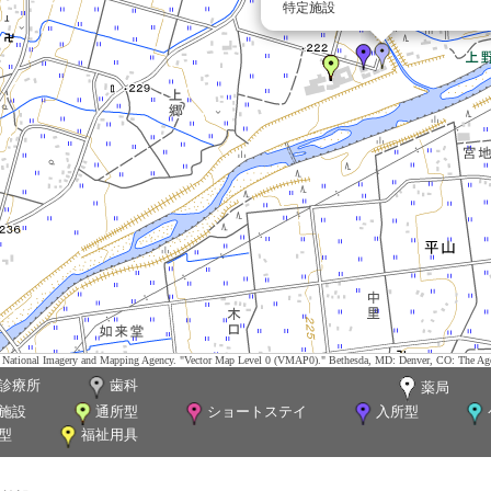
特定施設
tes. National Imagery and Mapping Agency. "Vector Map Level 0 (VMAP0)." Bethesda, MD: Denver, CO: The Ag
診療所
歯科
薬局
施設
通所型
ショートステイ
入所型
型
福祉用具