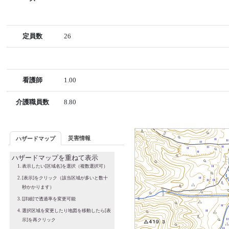
定員数
26
看護師
1.00
介護職員数
8.80
災害情報
ハザードマップ
ハザードマップを重ねて表示
表示したい[区域名]を選択（複数選択可）
[表示]をクリック（該当区域が多いと数十
秒かかります）
[詳細]で透過率を変更可能
選択区域を変更したり地図を移動したら[表
示]を再クリック