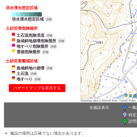
洪水浸水想定区域
洪水浸水想定区域
詳細
土砂災害危険個所
土石流危険渓流
詳細
急傾斜地崩壊危険箇所
詳細
地すべり危険箇所
詳細
雪崩危険箇所
詳細
土砂災害警戒区域
急傾斜地の崩壊
詳細
土石流
詳細
地すべり
詳細
ハザードマップを表示する
Shoreline data is derived from: United Sta
全施設表示
一般
特定
訪問
施設の場所は正確でない場合があります。