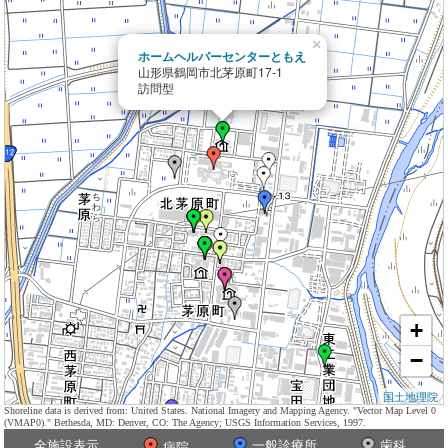
×
ホームヘルパーセンターともえ
山形県鶴岡市北茅原町17-1
訪問型
+
−
国土地理院
Shoreline data is derived from: United States. National Imagery and Mapping Agency. "Vector Map Level 0
(VMAP0)." Bethesda, MD: Denver, CO: The Agency; USGS Information Services, 1997.
全施設表示
一般診療所
歯科
病院