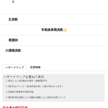
ス
定員数
常勤換算職員数
看護師
介護職員数
災害情報
ハザードマップ
ハザードマップを重ねて表示
表示したい[区域名]を選択（複数選択可）
[表示]をクリック（該当区域が多いと数十秒かかります）
[詳細]で透過率を変更可能
選択区域を変更したり地図を移動したら[表示]を再クリック
洪水浸水想定区域