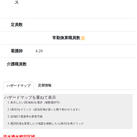
ス
定員数
常勤換算職員数
看護師
4.20
介護職員数
災害情報
ハザードマップ
ハザードマップを重ねて表示
表示したい[区域名]を選択（複数選択可）
[表示]をクリック（該当区域が多いと数十秒かかります）
[詳細]で透過率を変更可能
選択区域を変更したり地図を移動したら[表示]を再クリック
洪水浸水想定区域