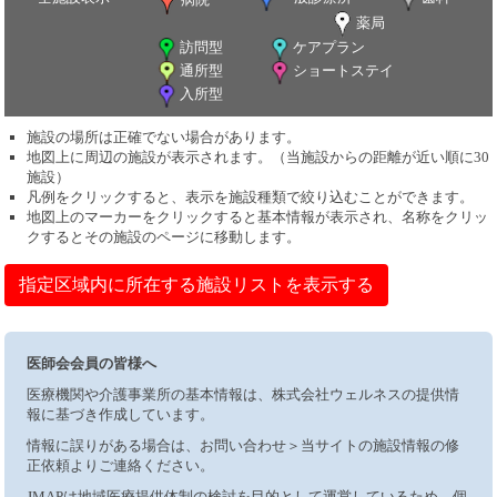
薬局
訪問型
ケアプラン
通所型
ショートステイ
入所型
施設の場所は正確でない場合があります。
地図上に周辺の施設が表示されます。（当施設からの距離が近い順に30
施設）
凡例をクリックすると、表示を施設種類で絞り込むことができます。
地図上のマーカーをクリックすると基本情報が表示され、名称をクリッ
クするとその施設のページに移動します。
指定区域内に所在する施設リストを表示する
医師会会員の皆様へ
医療機関や介護事業所の基本情報は、株式会社ウェルネスの提供情
報に基づき作成しています。
情報に誤りがある場合は、お問い合わせ＞当サイトの施設情報の修
正依頼よりご連絡ください。
JMAPは地域医療提供体制の検討を目的として運営しているため、個