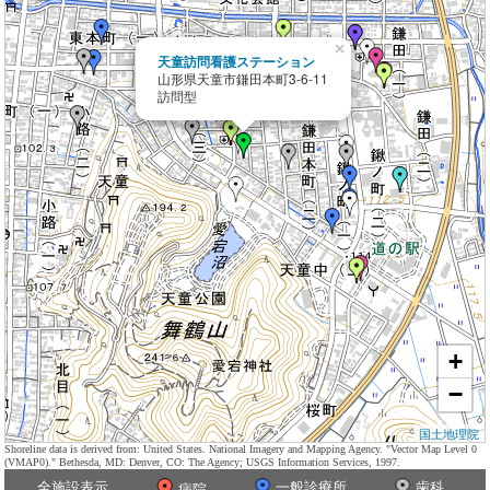
×
天童訪問看護ステーション
山形県天童市鎌田本町3-6-11
訪問型
+
−
国土地理院
Shoreline data is derived from: United States. National Imagery and Mapping Agency. "Vector Map Level 0
(VMAP0)." Bethesda, MD: Denver, CO: The Agency; USGS Information Services, 1997.
全施設表示
一般診療所
歯科
病院