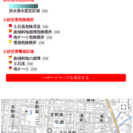
洪水浸水想定区域
詳細
土砂災害危険個所
土石流危険渓流
詳細
急傾斜地崩壊危険箇所
詳細
地すべり危険箇所
詳細
雪崩危険箇所
詳細
土砂災害警戒区域
急傾斜地の崩壊
詳細
土石流
詳細
地すべり
詳細
ハザードマップを表示する