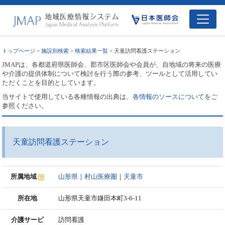
トップページ
>
施設別検索
>
検索結果一覧
> 天童訪問看護ステーション
JMAPは、各都道府県医師会、郡市区医師会や会員が、自地域の将来の医療
や介護の提供体制について検討を行う際の参考、ツールとして活用してい
ただくことを目的としています。
当サイトで使用している各種情報の出典は、
各情報のソースについて
をご
参照ください。
天童訪問看護ステーション
所属地域
山形県
｜
村山医療圏
｜
天童市
所在地
山形県天童市鎌田本町3-6-11
介護サービ
訪問看護