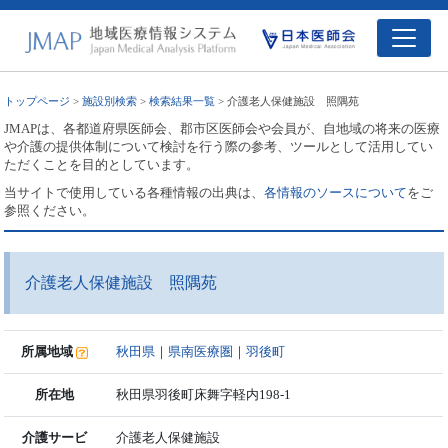
トップページ
>
施設別検索
>
検索結果一覧
> 介護老人保健施設 照隅苑
JMAPは、各都道府県医師会、郡市区医師会や会員が、自地域の将来の医療
や介護の提供体制について検討を行う際の参考、ツールとして活用してい
ただくことを目的としています。
当サイトで使用している各種情報の出典は、
各情報のソースについて
をご
参照ください。
介護老人保健施設 照隅苑
所属地域
秋田県
｜
県南医療圏
｜
羽後町
所在地
秋田県羽後町床舞字軽内198-1
介護サービ
介護老人保健施設