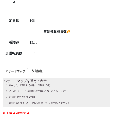
ス
定員数
108
常勤換算職員数
看護師
13.80
介護職員数
31.80
災害情報
ハザードマップ
ハザードマップを重ねて表示
表示したい[区域名]を選択（複数選択可）
[表示]をクリック（該当区域が多いと数十秒かかります）
[詳細]で透過率を変更可能
選択区域を変更したり地図を移動したら[表示]を再クリック
洪水浸水想定区域