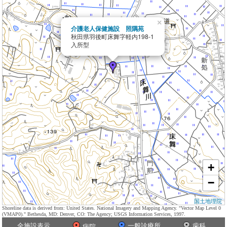
×
介護老人保健施設 照隅苑
秋田県羽後町床舞字軽内198-1
入所型
+
−
国土地理院
Shoreline data is derived from: United States. National Imagery and Mapping Agency. "Vector Map Level 0
(VMAP0)." Bethesda, MD: Denver, CO: The Agency; USGS Information Services, 1997.
全施設表示
一般診療所
歯科
病院