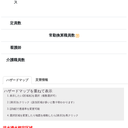
ス
定員数
常勤換算職員数
看護師
介護職員数
災害情報
ハザードマップ
ハザードマップを重ねて表示
表示したい[区域名]を選択（複数選択可）
[表示]をクリック（該当区域が多いと数十秒かかります）
[詳細]で透過率を変更可能
選択区域を変更したり地図を移動したら[表示]を再クリック
洪水浸水想定区域