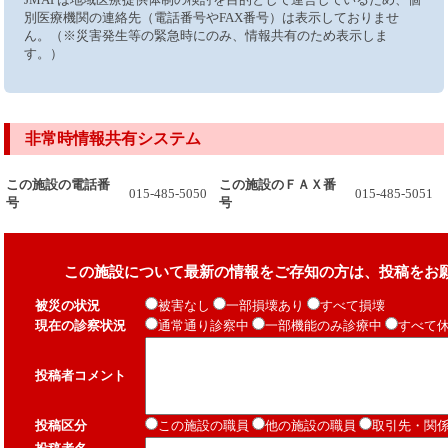
別医療機関の連絡先（電話番号やFAX番号）は表示しておりませ
ん。（※災害発生等の緊急時にのみ、情報共有のため表示しま
す。）
非常時情報共有システム
この施設の電話番
この施設のＦＡＸ番
015-485-5050
015-485-5051
号
号
この施設について最新の情報をご存知の方は、投稿をお
被災の状況
被害なし
一部損壊あり
すべて損壊
現在の診察状況
通常通り診察中
一部機能のみ診療中
すべて
投稿者コメント
投稿区分
この施設の職員
他の施設の職員
取引先・関