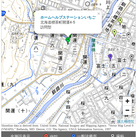
×
ホームヘルプステーションいちご
北海道標茶町開運4-5
訪問型
+
−
国土地理院
Shoreline data is derived from: United States. National Imagery and Mapping Agency. "Vector Map Level 0
(VMAP0)." Bethesda, MD: Denver, CO: The Agency; USGS Information Services, 1997.
全施設表示
一般診療所
歯科
病院