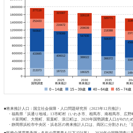
1800000
277116
315307
1600000
326118
320771
318
252433
1400000
216472
209039
1200000
218388
593647
237
578089
547930
1000000
508357
456
800000
600000
433685
406012
388022
366372
334
400000
200000
213373
187215
166325
154282
148
0
2020
2025
2030
2035
20
国勢調査
将来推計
将来推計
将来推計
将来
0～14歳
15～39歳
40～64歳
65～74歳
■将来推計人口：国立社会保障・人口問題研究所（2023年12月推計）
・福島県「浜通り地域」13市町村（いわき市、相馬市、南相馬市、広野町
※富岡町、大熊町、双葉町、浪江町は、2020年国勢調査人口が0のた
・静岡県浜松市中央区・浜名区の将来推計人口は、両区に分割された「旧
■医療介護需要予測：各年の需要量を以下で計算し、2020年の国勢調査に