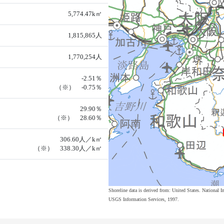
5,774.47k㎡
1,815,865人
1,770,254人
-2.51％
（※） -0.75％
29.90％
（※） 28.60％
306.60人／k㎡
（※） 338.30人／k㎡
Shoreline data is derived from: United States. Nation
USGS Information Services, 1997.