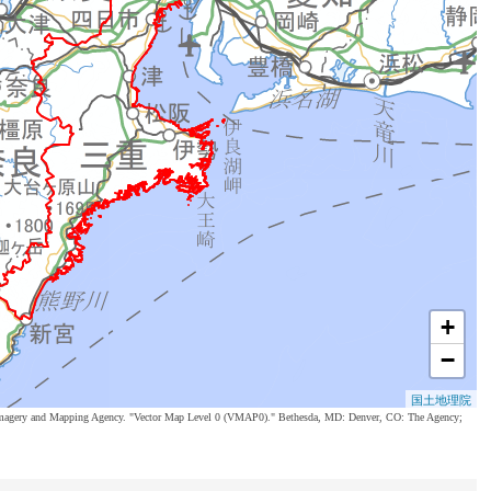
+
−
国土地理院
al Imagery and Mapping Agency. "Vector Map Level 0 (VMAP0)." Bethesda, MD: Denver, CO: The Agency;