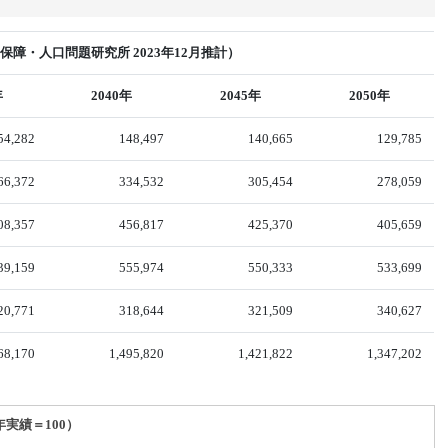
障・人口問題研究所 2023年12月推計）
年
2040年
2045年
2050年
54,282
148,497
140,665
129,785
66,372
334,532
305,454
278,059
08,357
456,817
425,370
405,659
39,159
555,974
550,333
533,699
20,771
318,644
321,509
340,627
68,170
1,495,820
1,421,822
1,347,202
年実績＝100）