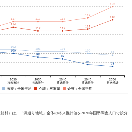
125
119
118
117
117
117
114
113
112
112
102
101
101
100
100
99
98
97
94
93
2030
2035
2040
2045
2050
将来推計
将来推計
将来推計
将来推計
将来推計
医療：全国平均
介護：三重県
介護：全国平均
村）は、「浜通り地域」全体の将来推計値を2020年国勢調査人口で按分