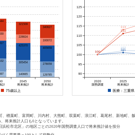
125
120
644
321509
115
113
340627
111
330
110
228824
193072
817
105
425370
102
405659
101
100
100
100
100
100
532
305454
278059
95
90
497
140665
129785
40
2045
2050
2020
2025
推計
将来推計
将来推計
国勢調査
将来推計
75歳以上
医療：三重県
、楢葉町、富岡町、川内村、大熊町、双葉町、浪江町、葛尾村、新地町、飯舘
め、将来推計人口も0となっています。
浜松市北区」の地区ごとの2020年国勢調査人口で将来推計値を按分
基づく需要量＝100として指数化