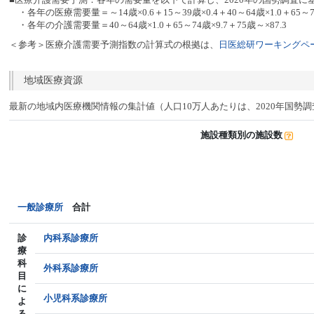
・各年の医療需要量＝～14歳×0.6＋15～39歳×0.4＋40～64歳×1.0＋65～74
・各年の介護需要量＝40～64歳×1.0＋65～74歳×9.7＋75歳～×87.3
＜参考＞医療介護需要予測指数の計算式の根拠は、
日医総研ワーキングペー
地域医療資源
最新の地域内医療機関情報の集計値（人口10万人あたりは、2020年国勢
施設種類別の施設数
一般診療所
合計
診
内科系診療所
療
科
外科系診療所
目
に
小児科系診療所
よ
る