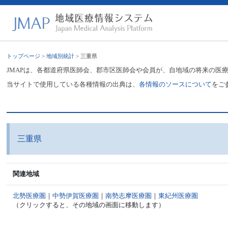
トップページ
>
地域別統計
> 三重県
JMAPは、各都道府県医師会、郡市区医師会や会員が、自地域の将来の医
当サイトで使用している各種情報の出典は、
各情報のソースについて
をご
三重県
関連地域
北勢医療圏
｜
中勢伊賀医療圏
｜
南勢志摩医療圏
｜
東紀州医療圏
（クリックすると、その地域の画面に移動します）