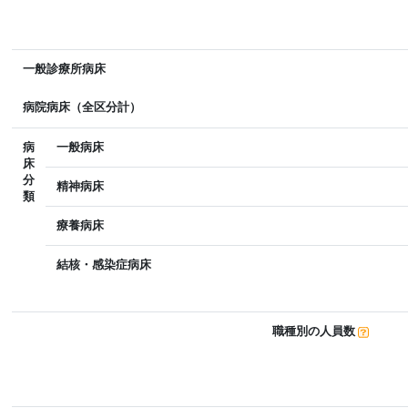
一般診療所病床
病院病床（全区分計）
病
一般病床
床
分
精神病床
類
療養病床
結核・感染症病床
職種別の人員数