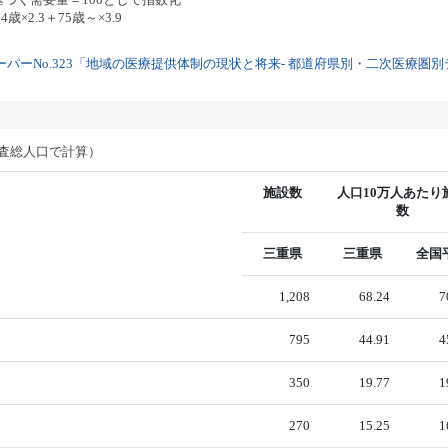
歳×2.3＋75歳～×3.9
パーNo.323「地域の医療提供体制の現状と将来- 都道府県別・二次医療圏別デー
調査総人口で計算）
施設数
人口10万人あたり
数
三重県
三重県
全国
1,208
68.24
7
795
44.91
4
350
19.77
1
270
15.25
1