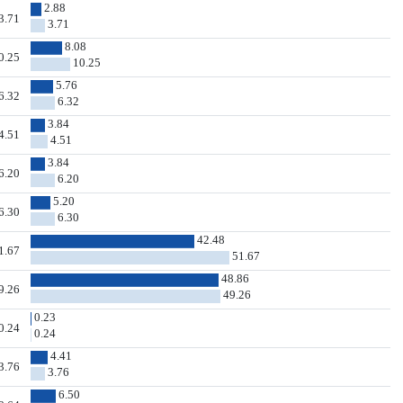
2.88
3.71
3.71
8.08
0.25
10.25
5.76
6.32
6.32
3.84
4.51
4.51
3.84
6.20
6.20
5.20
6.30
6.30
42.48
1.67
51.67
48.86
9.26
49.26
0.23
0.24
0.24
4.41
3.76
3.76
6.50