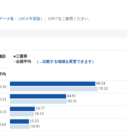
タ集 -（2014 年度版）」
のP17をご参照ください。
施設
■
三重県
■
全国平均
（→比較する地域を変更できます）
平均
68.24
0.32
70.32
44.91
5.51
45.51
19.77
9.15
19.15
15.25
6.01
16.01