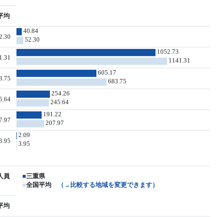
平均
40.84
2.30
52.30
1052.73
1.31
1141.31
605.17
3.75
683.75
254.26
5.64
245.64
191.22
7.97
207.97
2.09
3.95
3.95
人員
■
三重県
■
全国平均
（→比較する地域を変更できます）
平均