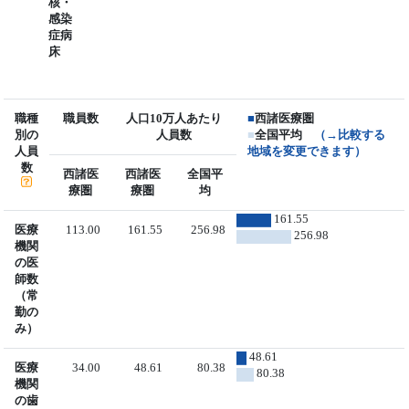
核・
感染
症病
床
職種
職員数
人口10万人あたり
■
西諸医療圏
別の
人員数
■
全国平均
（→比較する
人員
地域を変更できます）
数
西諸医
西諸医
全国平
療圏
療圏
均
161.55
医療
113.00
161.55
256.98
256.98
機関
の医
師数
（常
勤の
み）
48.61
医療
34.00
48.61
80.38
80.38
機関
の歯