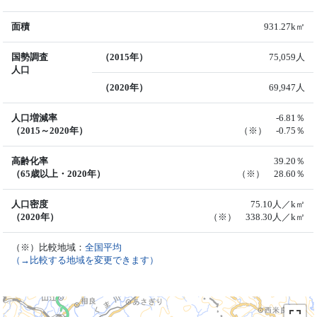
面積
931.27k㎡
国勢調査
（2015年）
75,059人
人口
（2020年）
69,947人
人口増減率
-6.81％
（2015～2020年）
（※） -0.75％
高齢化率
39.20％
（65歳以上・2020年）
（※） 28.60％
人口密度
75.10人／k㎡
（2020年）
（※） 338.30人／k㎡
（※）比較地域：
全国平均
（→比較する地域を変更できます）