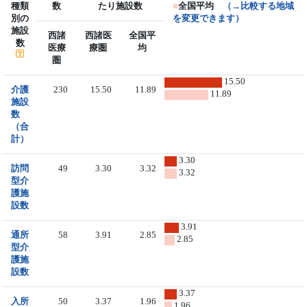
種類
数
たり施設数
■
全国平均
（→比較する地域
別の
を変更できます）
施設
西諸
西諸医
全国平
数
医療
療圏
均
圏
15.50
介護
230
15.50
11.89
11.89
施設
数
（合
計）
3.30
訪問
49
3.30
3.32
3.32
型介
護施
設数
3.91
通所
58
3.91
2.85
2.85
型介
護施
設数
3.37
入所
50
3.37
1.96
1.96