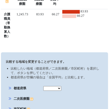
療圏
療圏
均
83.93
介護
1,245.73
83.93
66.27
66.27
職員
（常
勤換
算人
数）
比較する地域を変更することができます。
比較したい地域（都道府県／二次医療圏／市区町村）を選択し
て、ボタンを押してください。
都道府県が空欄の場合は「全国平均」と比較します。
都道府県
二次医療圏
市区町村