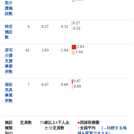
型介
護施
設数
0.27
特定
4
0.27
0.32
0.32
施設
数
2.83
居宅
42
2.83
1.94
1.94
介護
支援
事業
所数
0.47
福祉
7
0.47
0.69
0.69
用具
事業
所数
施設
定員数
75歳以上1千人あ
■
西諸医療圏
種類
たり定員数
■
全国平均
（→比較する地
別の
域を変更できます）