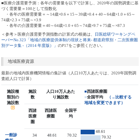
■医療介護需要予測：各年の需要量を以下で計算し、2020年の国勢調査に基
づく需要量＝100として指数化
・各年の医療需要量＝～14歳×0.6＋15～39歳×0.4＋40～64歳×1.0＋65～
74歳×2.3＋75歳～×3.9
・各年の介護需要量＝40～64歳×1.0＋65～74歳×9.7＋75歳～×87.3
＜参考＞医療介護需要予測指数の計算式の根拠は、
日医総研ワーキングペ
ーパーNo.323「地域の医療提供体制の現状と将来- 都道府県別・二次医療圏
別データ集 -（2014 年度版）」
のP17をご参照ください。
地域医療資源
最新の地域内医療機関情報の集計値（人口10万人あたりは、2020年国勢調
査総人口で計算）
施設種
施設
人口10万人あた
■
西諸医療圏
類別の
数
り施設数
■
全国平均
（→比較する
施設数
地域を変更できます）
西諸
西諸医
全国平
医療
療圏
均
圏
48.61
一般診
34
48.61
70.32
70.32