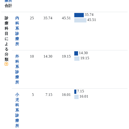
療所
合計
35.74
診
内
25
35.74
45.51
45.51
療
科
科
系
目
診
に
療
よ
所
る
14.30
分
外
10
14.30
19.15
19.15
類
科
系
診
療
所
7.15
小
5
7.15
16.01
16.01
児
科
系
診
療
所