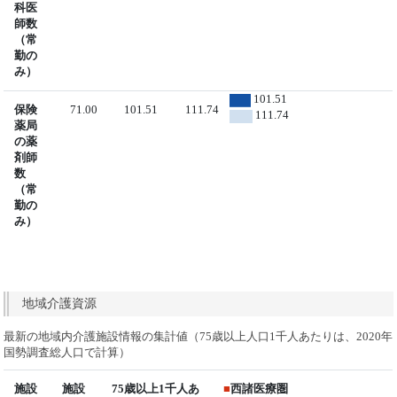
科医
師数
（常
勤の
み）
101.51
保険
71.00
101.51
111.74
111.74
薬局
の薬
剤師
数
（常
勤の
み）
地域介護資源
最新の地域内介護施設情報の集計値（75歳以上人口1千人あたりは、2020年
国勢調査総人口で計算）
施設
施設
75歳以上1千人あ
■
西諸医療圏