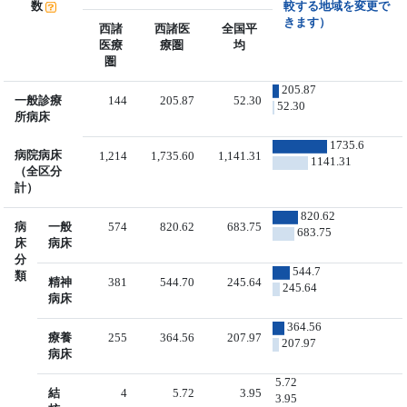
数
較する地域を変更で
きます）
西諸
西諸医
全国平
医療
療圏
均
圏
205.87
一般診療
144
205.87
52.30
52.30
所病床
1735.6
病院病床
1,214
1,735.60
1,141.31
1141.31
（全区分
計）
820.62
病
一般
574
820.62
683.75
683.75
床
病床
分
544.7
類
精神
381
544.70
245.64
245.64
病床
364.56
療養
255
364.56
207.97
207.97
病床
5.72
結
4
5.72
3.95
3.95