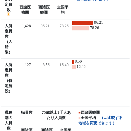
定員
西諸医
西諸医
全国平
数
療圏
療圏
均
96.21
入所
1,428
96.21
78.26
78.26
定員
数
（入
所
型）
8.56
入所
127
8.56
16.40
16.40
定員
数
（特
定施
設）
職種
職員数
75歳以上1千人あ
■
西諸医療圏
別の
たり人員数
■
全国平均
（→比較する
人員
地域を変更できます）
数
西諸医
西諸医
全国平