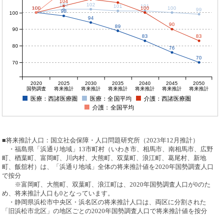
104
102
102
101
101
100
100
100
100
100
100
99
98
100
94
90
89
90
83
83
80
76
70
70
2020
2025
2030
2035
2040
2045
2050
国勢調査
将来推計
将来推計
将来推計
将来推計
将来推計
将来推計
医療：西諸医療圏
医療：全国平均
介護：西諸医療圏
介護：全国平均
■将来推計人口：国立社会保障・人口問題研究所（2023年12月推計）
・福島県「浜通り地域」13市町村（いわき市、相馬市、南相馬市、広野
町、楢葉町、富岡町、川内村、大熊町、双葉町、浪江町、葛尾村、新地
町、飯舘村）は、「浜通り地域」全体の将来推計値を2020年国勢調査人口
で按分
※富岡町、大熊町、双葉町、浪江町は、2020年国勢調査人口が0のた
め、将来推計人口も0となっています。
・静岡県浜松市中央区・浜名区の将来推計人口は、両区に分割された
「旧浜松市北区」の地区ごとの2020年国勢調査人口で将来推計値を按分