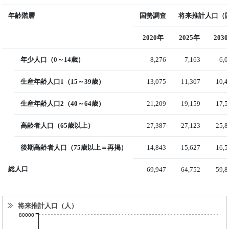
年齢階層
国勢調査
将来推計人口（国
2020年
2025年
203
年少人口（0～14歳）
8,276
7,163
6,
生産年齢人口1（15～39歳）
13,075
11,307
10,4
生産年齢人口2（40～64歳）
21,209
19,159
17,5
高齢者人口（65歳以上）
27,387
27,123
25,8
後期高齢者人口（75歳以上＝再掲）
14,843
15,627
16,5
総人口
69,947
64,752
59,8
将来推計人口（人）
80000