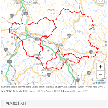
+
−
国土地理院
Shoreline data is derived from: United States. National Imagery and Mapping Agency. "Vector Map Level 0
(VMAP0)." Bethesda, MD: Denver, CO: The Agency; USGS Information Services, 1997.
将来推計人口