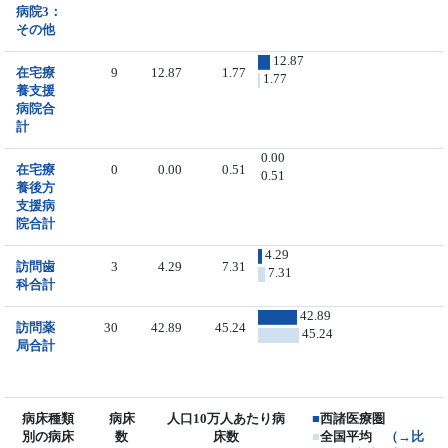
病院3：
その他
12.87
在宅療
9
12.87
1.77
1.77
養支援
病院合
計
0.00
在宅療
0
0.00
0.51
0.51
養後方
支援病
院合計
4.29
訪問歯
3
4.29
7.31
7.31
科合計
42.89
訪問薬
30
42.89
45.24
45.24
局合計
病床種類
病床
人口10万人あたり病
■
西諸医療圏
別の病床
数
床数
■
全国平均
（→比