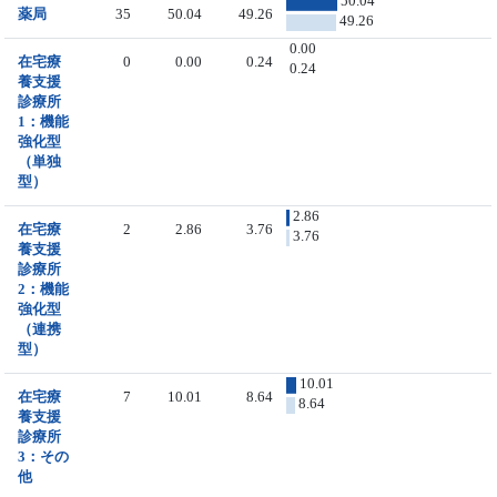
50.04
薬局
35
50.04
49.26
49.26
0.00
在宅療
0
0.00
0.24
0.24
養支援
診療所
1：機能
強化型
（単独
型）
2.86
在宅療
2
2.86
3.76
3.76
養支援
診療所
2：機能
強化型
（連携
型）
10.01
在宅療
7
10.01
8.64
8.64
養支援
診療所
3：その
他