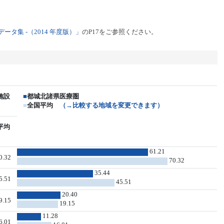
タ集 -（2014 年度版）」
のP17をご参照ください。
施設
■
都城北諸県医療圏
■
全国平均
（→比較する地域を変更できます）
平均
61.21
0.32
70.32
35.44
5.51
45.51
20.40
9.15
19.15
11.28
6.01