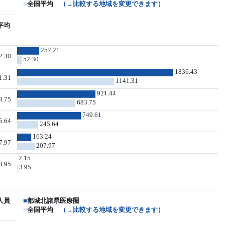
■
全国平均
（→比較する地域を変更できます）
平均
257.21
2.30
52.30
1836.43
1.31
1141.31
921.44
3.75
683.75
749.61
5.64
245.64
163.24
7.97
207.97
2.15
3.95
3.95
人員
■
都城北諸県医療圏
■
全国平均
（→比較する地域を変更できます）