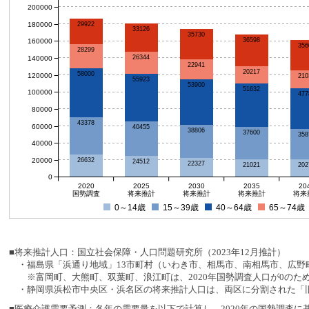
200000
180000
29922
33126
35730
36598
160000
356
28299
26344
140000
22941
20217
58000
120000
210
55923
53900
51632
100000
477
80000
43378
60000
40455
38806
37600
358
40000
20000
26632
24512
22327
21021
202
0
2020
2025
2030
2035
20
国勢調査
将来推計
将来推計
将来推計
将来
0～14歳
15～39歳
40～64歳
65～74歳
■将来推計人口：国立社会保障・人口問題研究所（2023年12月推計）
・福島県「浜通り地域」13市町村（いわき市、相馬市、南相馬市、広野町
※富岡町、大熊町、双葉町、浪江町は、2020年国勢調査人口が0のた
・静岡県浜松市中央区・浜名区の将来推計人口は、両区に分割された「旧
■医療介護需要予測：各年の需要量を以下で計算し、2020年の国勢調査に