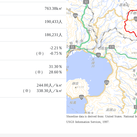
763.38k㎡
190,433人
186,231人
-2.21％
（※） -0.75％
31.30％
（※） 28.60％
244.00人／k㎡
（※） 338.30人／k㎡
Shoreline data is derived from: United States. Nation
USGS Information Services, 1997.