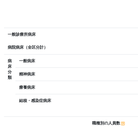
一般診療所病床
病院病床（全区分計）
病
一般病床
床
分
精神病床
類
療養病床
結核・感染症病床
職種別の人員数