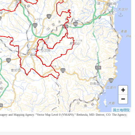
+
−
国土地理院
al Imagery and Mapping Agency. "Vector Map Level 0 (VMAP0)." Bethesda, MD: Denver, CO: The Agency;