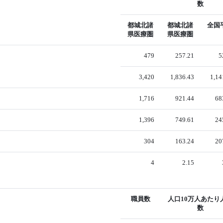
数
都城北諸
都城北諸
全国
県医療圏
県医療圏
479
257.21
5
3,420
1,836.43
1,14
1,716
921.44
68
1,396
749.61
24
304
163.24
20
4
2.15
職員数
人口10万人あたり
数