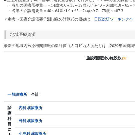
・各年の医療需要量＝～14歳×0.6＋15～39歳×0.4＋40～64歳×1.0＋65～74
・各年の介護需要量＝40～64歳×1.0＋65～74歳×9.7＋75歳～×87.3
＜参考＞医療介護需要予測指数の計算式の根拠は、
日医総研ワーキングペー
地域医療資源
最新の地域内医療機関情報の集計値（人口10万人あたりは、2020年国勢
施設種類別の施設数
一般診療所
合計
診
内科系診療所
療
科
外科系診療所
目
に
小児科系診療所
よ