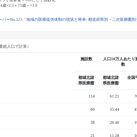
歳×2.3＋75歳～×3.9
パーNo.323「地域の医療提供体制の現状と将来- 都道府県別・二次医療圏別デー
調査総人口で計算）
施設数
人口10万人あたり
数
都城北諸
都城北諸
全国
県医療圏
県医療圏
114
61.21
7
66
35.44
4
38
20.40
1
21
11.28
1