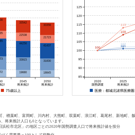
125
120
00
33542
115
113
33356
109
110
35
22538
21723
85
105
44250
102
41437
101
100
100
100
100
100
73
95
33915
31830
90
72
19680
18845
85
40
2045
2050
2020
2025
推計
将来推計
将来推計
国勢調査
将来推計
75歳以上
医療：都城北諸県医療圏
、楢葉町、富岡町、川内村、大熊町、双葉町、浪江町、葛尾村、新地町、飯舘
め、将来推計人口も0となっています。
浜松市北区」の地区ごとの2020年国勢調査人口で将来推計値を按分
基づく需要量＝100として指数化