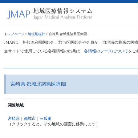
トップページ
>
地域別統計
> 宮崎県 都城北諸県医療圏
JMAPは、各都道府県医師会、郡市区医師会や会員が、自地域の将来の医
当サイトで使用している各種情報の出典は、
各情報のソースについて
をご
宮崎県 都城北諸県医療圏
関連地域
宮崎県
｜
都城市
｜
三股町
（クリックすると、その地域の画面に移動します）