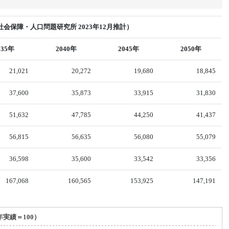
会保障・人口問題研究所 2023年12月推計）
035年
2040年
2045年
2050年
21,021
20,272
19,680
18,845
37,600
35,873
33,915
31,830
51,632
47,785
44,250
41,437
56,815
56,635
56,080
55,079
36,598
35,600
33,542
33,356
167,068
160,565
153,925
147,191
年実績＝100）