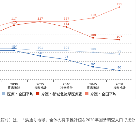
125
119
117
117
117
117
115
114
108
107
102
101
101
101
100
99
98
96
92
90
2030
2035
2040
2045
2050
将来推計
将来推計
将来推計
将来推計
将来推計
医療：全国平均
介護：都城北諸県医療圏
介護：全国平均
村）は、「浜通り地域」全体の将来推計値を2020年国勢調査人口で按分