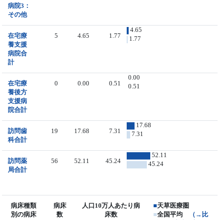
病院3：
その他
4.65
在宅療
5
4.65
1.77
1.77
養支援
病院合
計
0.00
在宅療
0
0.00
0.51
0.51
養後方
支援病
院合計
17.68
訪問歯
19
17.68
7.31
7.31
科合計
52.11
訪問薬
56
52.11
45.24
45.24
局合計
病床種類
病床
人口10万人あたり病
■
天草医療圏
別の病床
数
床数
■
全国平均
（→比