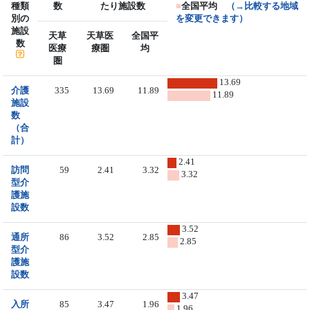
種類
数
たり施設数
■
全国平均
（→比較する地域
別の
を変更できます）
施設
天草
天草医
全国平
数
医療
療圏
均
圏
13.69
介護
335
13.69
11.89
11.89
施設
数
（合
計）
2.41
訪問
59
2.41
3.32
3.32
型介
護施
設数
3.52
通所
86
3.52
2.85
2.85
型介
護施
設数
3.47
入所
85
3.47
1.96
1.96