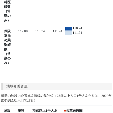
科医
師数
（常
勤の
み）
110.74
保険
119.00
110.74
111.74
111.74
薬局
の薬
剤師
数
（常
勤の
み）
地域介護資源
最新の地域内介護施設情報の集計値（75歳以上人口1千人あたりは、2020年
国勢調査総人口で計算）
施設
施設
75歳以上1千人あ
■
天草医療圏