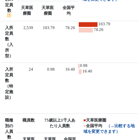
定員
天草医
天草医
全国平
数
療圏
療圏
均
103.79
入所
2,539
103.79
78.26
78.26
定員
数
（入
所
型）
0.98
入所
24
0.98
16.40
16.40
定員
数
（特
定施
設）
職種
職員数
75歳以上1千人あ
■
天草医療圏
別の
たり人員数
■
全国平均
（→比較する地
人員
域を変更できます）
数
天草医
天草医
全国平