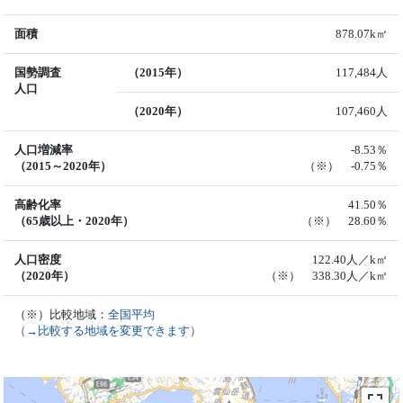
面積
878.07k㎡
国勢調査
（2015年）
117,484人
人口
（2020年）
107,460人
人口増減率
-8.53％
（2015～2020年）
（※） -0.75％
高齢化率
41.50％
（65歳以上・2020年）
（※） 28.60％
人口密度
122.40人／k㎡
（2020年）
（※） 338.30人／k㎡
（※）比較地域：
全国平均
（→比較する地域を変更できます）