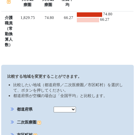
療圏
療圏
均
74.80
介護
1,829.75
74.80
66.27
66.27
職員
（常
勤換
算人
数）
比較する地域を変更することができます。
比較したい地域（都道府県／二次医療圏／市区町村）を選択し
て、ボタンを押してください。
都道府県が空欄の場合は「全国平均」と比較します。
都道府県
二次医療圏
市区町村