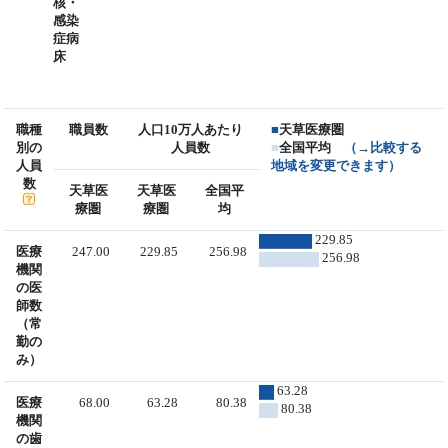
核・
感染
症病
床
職種
職員数
人口10万人あたり
■
天草医療圏
別の
人員数
■
全国平均
（→比較する
人員
地域を変更できます）
数
天草医
天草医
全国平
療圏
療圏
均
229.85
医療
247.00
229.85
256.98
256.98
機関
の医
師数
（常
勤の
み）
63.28
医療
68.00
63.28
80.38
80.38
機関
の歯