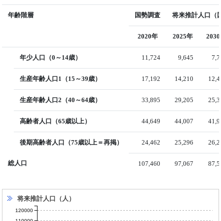
年齢階層
国勢調査
将来推計人口（国
2020年
2025年
203
年少人口（0～14歳）
11,724
9,645
7,
生産年齢人口1（15～39歳）
17,192
14,210
12,4
生産年齢人口2（40～64歳）
33,895
29,205
25,3
高齢者人口（65歳以上）
44,649
44,007
41,9
後期高齢者人口（75歳以上＝再掲）
24,462
25,296
26,2
総人口
107,460
97,067
87,5
将来推計人口（人）
120000
110000