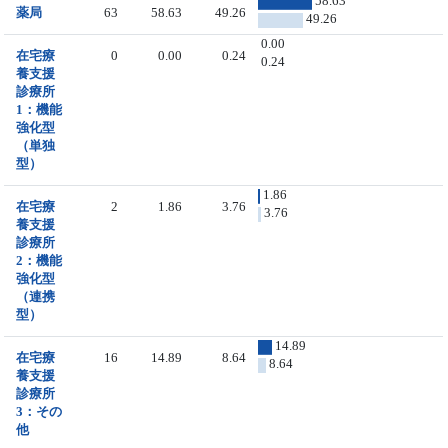
58.63
薬局
63
58.63
49.26
49.26
0.00
在宅療
0
0.00
0.24
0.24
養支援
診療所
1：機能
強化型
（単独
型）
1.86
在宅療
2
1.86
3.76
3.76
養支援
診療所
2：機能
強化型
（連携
型）
14.89
在宅療
16
14.89
8.64
8.64
養支援
診療所
3：その
他