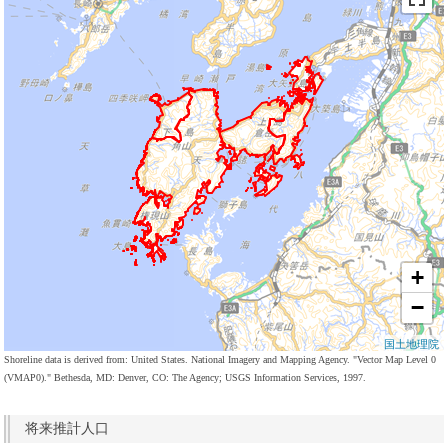
+
−
国土地理院
Shoreline data is derived from: United States. National Imagery and Mapping Agency. "Vector Map Level 0
(VMAP0)." Bethesda, MD: Denver, CO: The Agency; USGS Information Services, 1997.
将来推計人口