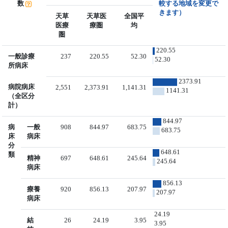
数
較する地域を変更で
きます）
天草
天草医
全国平
医療
療圏
均
圏
220.55
一般診療
237
220.55
52.30
52.30
所病床
2373.91
病院病床
2,551
2,373.91
1,141.31
1141.31
（全区分
計）
844.97
病
一般
908
844.97
683.75
683.75
床
病床
分
648.61
類
精神
697
648.61
245.64
245.64
病床
856.13
療養
920
856.13
207.97
207.97
病床
24.19
結
26
24.19
3.95
3.95