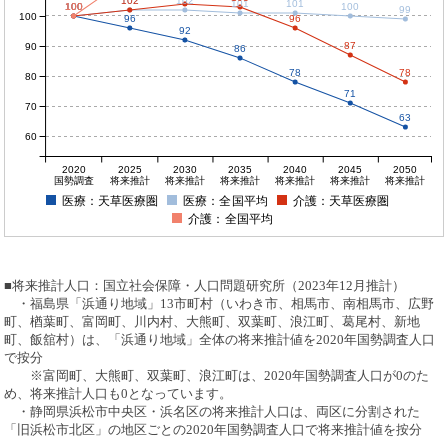
102
102
102
101
101
100
100
100
100
100
99
100
96
96
92
87
90
86
78
78
80
71
70
63
60
2020
2025
2030
2035
2040
2045
2050
国勢調査
将来推計
将来推計
将来推計
将来推計
将来推計
将来推計
医療：天草医療圏
医療：全国平均
介護：天草医療圏
介護：全国平均
■将来推計人口：国立社会保障・人口問題研究所（2023年12月推計）
・福島県「浜通り地域」13市町村（いわき市、相馬市、南相馬市、広野
町、楢葉町、富岡町、川内村、大熊町、双葉町、浪江町、葛尾村、新地
町、飯舘村）は、「浜通り地域」全体の将来推計値を2020年国勢調査人口
で按分
※富岡町、大熊町、双葉町、浪江町は、2020年国勢調査人口が0のた
め、将来推計人口も0となっています。
・静岡県浜松市中央区・浜名区の将来推計人口は、両区に分割された
「旧浜松市北区」の地区ごとの2020年国勢調査人口で将来推計値を按分