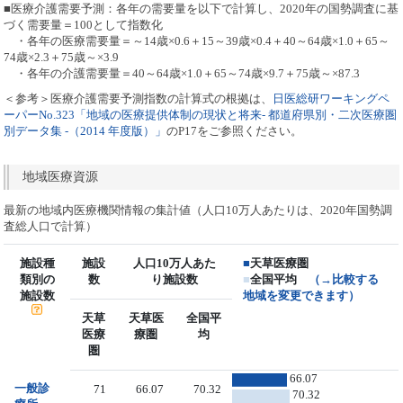
■医療介護需要予測：各年の需要量を以下で計算し、2020年の国勢調査に基
づく需要量＝100として指数化
・各年の医療需要量＝～14歳×0.6＋15～39歳×0.4＋40～64歳×1.0＋65～
74歳×2.3＋75歳～×3.9
・各年の介護需要量＝40～64歳×1.0＋65～74歳×9.7＋75歳～×87.3
＜参考＞医療介護需要予測指数の計算式の根拠は、
日医総研ワーキングペ
ーパーNo.323「地域の医療提供体制の現状と将来- 都道府県別・二次医療圏
別データ集 -（2014 年度版）」
のP17をご参照ください。
地域医療資源
最新の地域内医療機関情報の集計値（人口10万人あたりは、2020年国勢調
査総人口で計算）
施設種
施設
人口10万人あた
■
天草医療圏
類別の
数
り施設数
■
全国平均
（→比較する
施設数
地域を変更できます）
天草
天草医
全国平
医療
療圏
均
圏
66.07
一般診
71
66.07
70.32
70.32