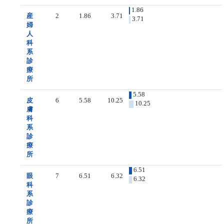
1.86
産
2
1.86
3.71
3.71
婦
人
科
系
診
療
所
5.58
皮
6
5.58
10.25
10.25
膚
科
系
診
療
所
6.51
眼
7
6.51
6.32
6.32
科
系
診
療
所