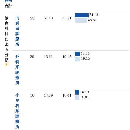
療所
合計
51.18
診
内
55
51.18
45.51
45.51
療
科
科
系
目
診
に
療
よ
所
る
18.61
分
外
20
18.61
19.15
19.15
類
科
系
診
療
所
14.89
小
16
14.89
16.01
16.01
児
科
系
診
療
所