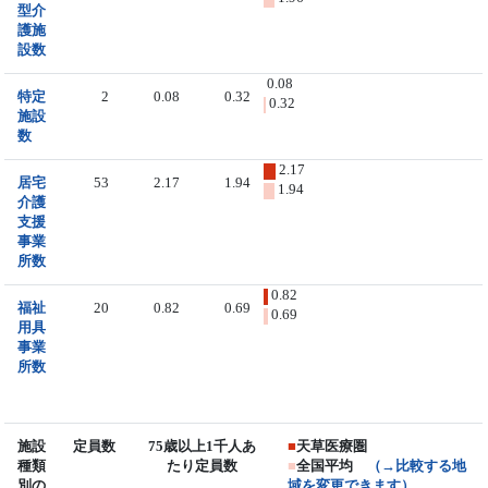
型介
護施
設数
0.08
特定
2
0.08
0.32
0.32
施設
数
2.17
居宅
53
2.17
1.94
1.94
介護
支援
事業
所数
0.82
福祉
20
0.82
0.69
0.69
用具
事業
所数
施設
定員数
75歳以上1千人あ
■
天草医療圏
種類
たり定員数
■
全国平均
（→比較する地
別の
域を変更できます）