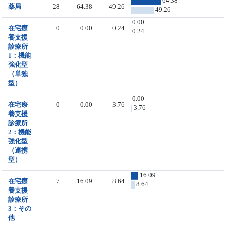
64.38
薬局
28
64.38
49.26
49.26
0.00
在宅療
0
0.00
0.24
0.24
養支援
診療所
1：機能
強化型
（単独
型）
0.00
在宅療
0
0.00
3.76
3.76
養支援
診療所
2：機能
強化型
（連携
型）
16.09
在宅療
7
16.09
8.64
8.64
養支援
診療所
3：その
他