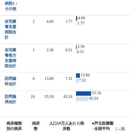
病院3：
その他
4.60
在宅療
2
4.60
1.77
1.77
養支援
病院合
計
2.30
在宅療
1
2.30
0.51
0.51
養後方
支援病
院合計
13.80
訪問歯
6
13.80
7.31
7.31
科合計
55.18
訪問薬
24
55.18
45.24
45.24
局合計
病床種類
病床
人口10万人あたり病
■
芦北医療圏
別の病床
数
床数
■
全国平均
（→比