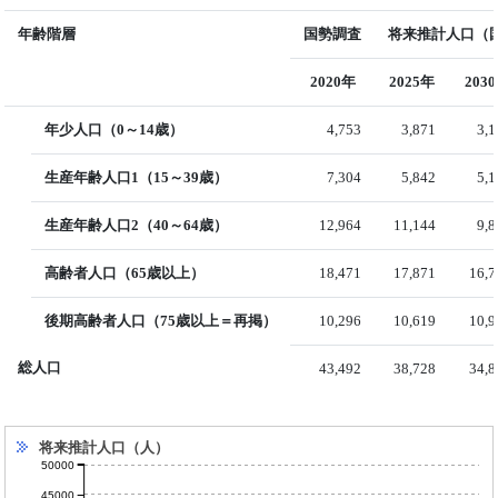
年齢階層
国勢調査
将来推計人口（国
2020年
2025年
203
年少人口（0～14歳）
4,753
3,871
3,
生産年齢人口1（15～39歳）
7,304
5,842
5,
生産年齢人口2（40～64歳）
12,964
11,144
9,
高齢者人口（65歳以上）
18,471
17,871
16,7
後期高齢者人口（75歳以上＝再掲）
10,296
10,619
10,9
総人口
43,492
38,728
34,8
将来推計人口（人）
50000
45000