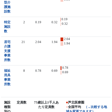
型介
護施
設数
0.19
特定
2
0.19
0.32
0.32
施設
数
2.04
居宅
21
2.04
1.94
1.94
介護
支援
事業
所数
0.78
福祉
8
0.78
0.69
0.69
用具
事業
所数
施設
定員数
75歳以上1千人あ
■
芦北医療圏
種類
たり定員数
■
全国平均
（→比較する地
別の
域を変更できます）