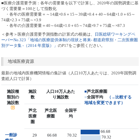
■医療介護需要予測：各年の需要量を以下で計算し、2020年の国勢調査に基
づく需要量＝100として指数化
・各年の医療需要量＝～14歳×0.6＋15～39歳×0.4＋40～64歳×1.0＋65～
74歳×2.3＋75歳～×3.9
・各年の介護需要量＝40～64歳×1.0＋65～74歳×9.7＋75歳～×87.3
＜参考＞医療介護需要予測指数の計算式の根拠は、
日医総研ワーキングペ
ーパーNo.323「地域の医療提供体制の現状と将来- 都道府県別・二次医療圏
別データ集 -（2014 年度版）」
のP17をご参照ください。
地域医療資源
最新の地域内医療機関情報の集計値（人口10万人あたりは、2020年国勢調
査総人口で計算）
施設種
施設
人口10万人あた
■
芦北医療圏
類別の
数
り施設数
■
全国平均
（→比較する
施設数
地域を変更できます）
芦北
芦北医
全国平
医療
療圏
均
圏
66.68
一般診
29
66.68
70.32
70.32