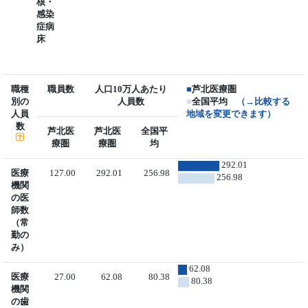
核・
感染
症病
床
職種
職員数
人口10万人あたり
■
芦北医療圏
別の
人員数
■
全国平均
（→比較する
人員
地域を変更できます）
数
芦北医
芦北医
全国平
療圏
療圏
均
292.01
医療
127.00
292.01
256.98
256.98
機関
の医
師数
（常
勤の
み）
62.08
医療
27.00
62.08
80.38
80.38
機関
の歯