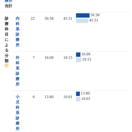
療所
合計
50.58
診
内
22
50.58
45.51
45.51
療
科
科
系
目
診
に
療
よ
所
る
16.09
分
外
7
16.09
19.15
19.15
類
科
系
診
療
所
13.80
小
6
13.80
16.01
16.01
児
科
系
診
療
所