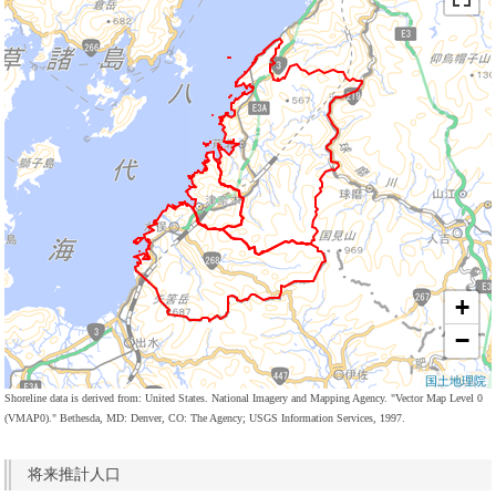
+
−
国土地理院
Shoreline data is derived from: United States. National Imagery and Mapping Agency. "Vector Map Level 0
(VMAP0)." Bethesda, MD: Denver, CO: The Agency; USGS Information Services, 1997.
将来推計人口