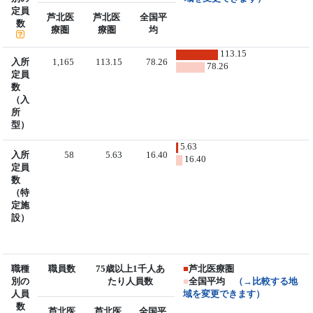
定員
芦北医
芦北医
全国平
数
療圏
療圏
均
113.15
入所
1,165
113.15
78.26
78.26
定員
数
（入
所
型）
5.63
入所
58
5.63
16.40
16.40
定員
数
（特
定施
設）
職種
職員数
75歳以上1千人あ
■
芦北医療圏
別の
たり人員数
■
全国平均
（→比較する地
人員
域を変更できます）
数
芦北医
芦北医
全国平