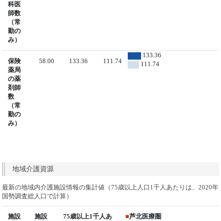
科医
師数
（常
勤の
み）
133.36
保険
58.00
133.36
111.74
111.74
薬局
の薬
剤師
数
（常
勤の
み）
地域介護資源
最新の地域内介護施設情報の集計値（75歳以上人口1千人あたりは、2020年
国勢調査総人口で計算）
施設
施設
75歳以上1千人あ
■
芦北医療圏