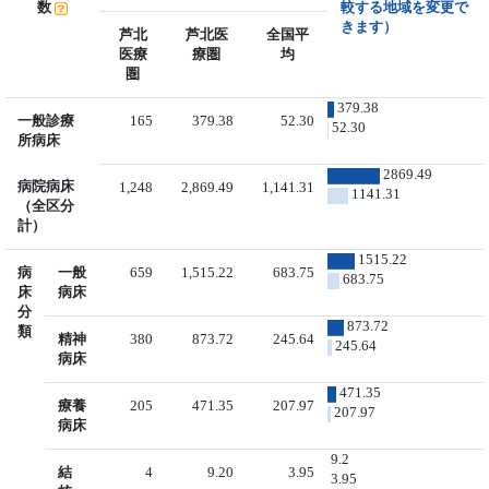
数
較する地域を変更で
きます）
芦北
芦北医
全国平
医療
療圏
均
圏
379.38
一般診療
165
379.38
52.30
52.30
所病床
2869.49
病院病床
1,248
2,869.49
1,141.31
1141.31
（全区分
計）
1515.22
病
一般
659
1,515.22
683.75
683.75
床
病床
分
873.72
類
精神
380
873.72
245.64
245.64
病床
471.35
療養
205
471.35
207.97
207.97
病床
9.2
結
4
9.20
3.95
3.95