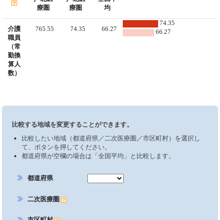
療圏
療圏
均
74.35
介護
765.55
74.35
66.27
66.27
職員
（常
勤換
算人
数）
比較する地域を変更することができます。
比較したい地域（都道府県／二次医療圏／市区町村）を選択し
て、ボタンを押してください。
都道府県が空欄の場合は「全国平均」と比較します。
都道府県
二次医療圏
市区町村