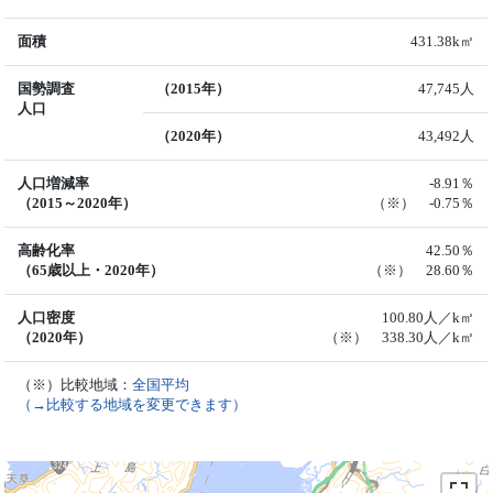
面積
431.38k㎡
国勢調査
（2015年）
47,745人
人口
（2020年）
43,492人
人口増減率
-8.91％
（2015～2020年）
（※） -0.75％
高齢化率
42.50％
（65歳以上・2020年）
（※） 28.60％
人口密度
100.80人／k㎡
（2020年）
（※） 338.30人／k㎡
（※）比較地域：
全国平均
（→比較する地域を変更できます）