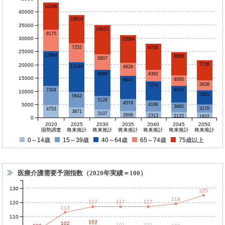
10296
40000
10619
35000
10933
8175
30000
10564
7252
9706
25000
12964
8658
5807
7726
20000
11144
4829
4392
9889
15000
4005
8641
3638
7274
7304
6243
10000
5301
5842
5128
4579
5000
4166
3685
3170
4753
3871
3107
2606
2313
2115
1922
0
2020
2025
2030
2035
2040
2045
2050
国勢調査
将来推計
将来推計
将来推計
将来推計
将来推計
将来推計
0～14歳
15～39歳
40～64歳
65～74歳
75歳以上
医療介護需要予測指数（2020年実績＝100）
130
125
119
117
117
117
120
113
110
103
102
102
102
101
101