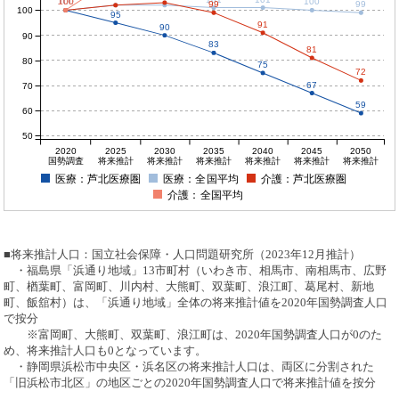
100
100
100
100
100
99
99
100
95
91
90
90
83
81
80
75
72
67
70
59
60
50
2020
2025
2030
2035
2040
2045
2050
国勢調査
将来推計
将来推計
将来推計
将来推計
将来推計
将来推計
医療：芦北医療圏
医療：全国平均
介護：芦北医療圏
介護：全国平均
■将来推計人口：国立社会保障・人口問題研究所（2023年12月推計）
・福島県「浜通り地域」13市町村（いわき市、相馬市、南相馬市、広野
町、楢葉町、富岡町、川内村、大熊町、双葉町、浪江町、葛尾村、新地
町、飯舘村）は、「浜通り地域」全体の将来推計値を2020年国勢調査人口
で按分
※富岡町、大熊町、双葉町、浪江町は、2020年国勢調査人口が0のた
め、将来推計人口も0となっています。
・静岡県浜松市中央区・浜名区の将来推計人口は、両区に分割された
「旧浜松市北区」の地区ごとの2020年国勢調査人口で将来推計値を按分