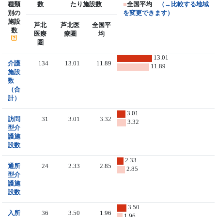
種類
数
たり施設数
■
全国平均
（→比較する地域
別の
を変更できます）
施設
芦北
芦北医
全国平
数
医療
療圏
均
圏
13.01
介護
134
13.01
11.89
11.89
施設
数
（合
計）
3.01
訪問
31
3.01
3.32
3.32
型介
護施
設数
2.33
通所
24
2.33
2.85
2.85
型介
護施
設数
3.50
入所
36
3.50
1.96
1.96