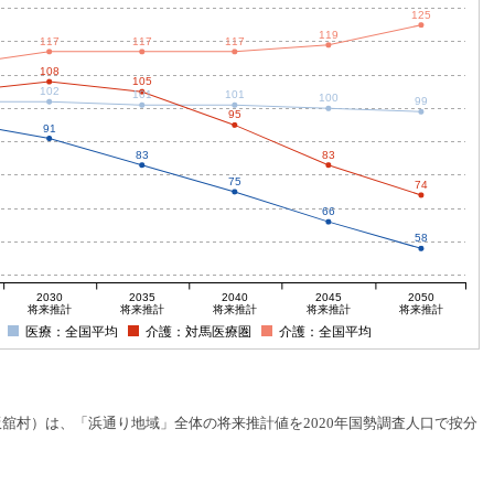
125
119
117
117
117
108
105
102
101
101
100
99
95
91
83
83
75
74
66
58
2030
2035
2040
2045
2050
将来推計
将来推計
将来推計
将来推計
将来推計
医療：全国平均
介護：対馬医療圏
介護：全国平均
村）は、「浜通り地域」全体の将来推計値を2020年国勢調査人口で按分