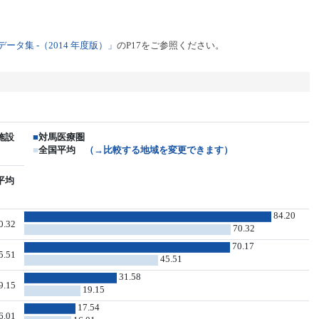
タ集 -（2014 年度版）」
のP17をご参照ください。
施設
■
対馬医療圏
■
全国平均
（→比較する地域を変更できます）
平均
84.20
0.32
70.32
70.17
5.51
45.51
31.58
9.15
19.15
17.54
6.01