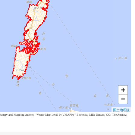
+
−
国土地理院
al Imagery and Mapping Agency. "Vector Map Level 0 (VMAP0)." Bethesda, MD: Denver, CO: The Agency;