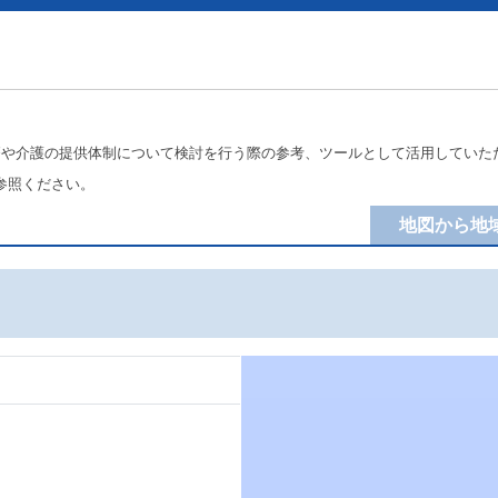
療や介護の提供体制について検討を行う際の参考、ツールとして活用していた
参照ください。
地図から地