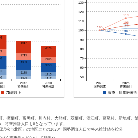
130
120
113
110
105
102
100
100
100
100
100
96
61
90
4917
4376
80
71
2713
70
64
2465
4303
3653
60
10
2178
1715
50
99
1323
1117
40
2045
2050
2020
2025
推計
将来推計
将来推計
国勢調査
将来推計
75歳以上
医療：対馬医療圏
、楢葉町、富岡町、川内村、大熊町、双葉町、浪江町、葛尾村、新地町、飯舘
め、将来推計人口も0となっています。
浜松市北区」の地区ごとの2020年国勢調査人口で将来推計値を按分
基づく需要量＝100として指数化