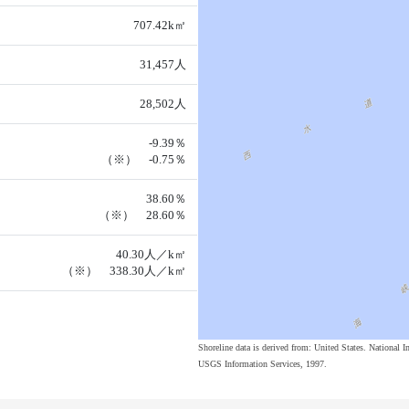
707.42k㎡
31,457人
28,502人
-9.39％
（※） -0.75％
38.60％
（※） 28.60％
40.30人／k㎡
（※） 338.30人／k㎡
Shoreline data is derived from: United States. Nation
USGS Information Services, 1997.