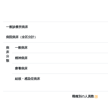
一般診療所病床
病院病床（全区分計）
病
一般病床
床
分
精神病床
類
療養病床
結核・感染症病床
職種別の人員数