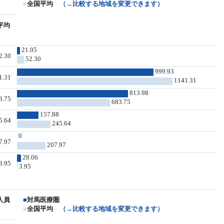
■
全国平均
（→比較する地域を変更できます）
平均
21.05
2.30
52.30
999.93
1.31
1141.31
813.98
3.75
683.75
157.88
5.64
245.64
0
7.97
207.97
28.06
3.95
3.95
人員
■
対馬医療圏
■
全国平均
（→比較する地域を変更できます）