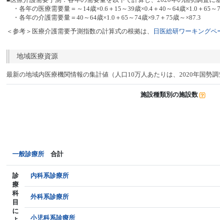
・各年の医療需要量＝～14歳×0.6＋15～39歳×0.4＋40～64歳×1.0＋65～74
・各年の介護需要量＝40～64歳×1.0＋65～74歳×9.7＋75歳～×87.3
＜参考＞医療介護需要予測指数の計算式の根拠は、
日医総研ワーキングペー
地域医療資源
最新の地域内医療機関情報の集計値（人口10万人あたりは、2020年国勢
施設種類別の施設数
一般診療所
合計
診
内科系診療所
療
科
外科系診療所
目
に
小児科系診療所
よ