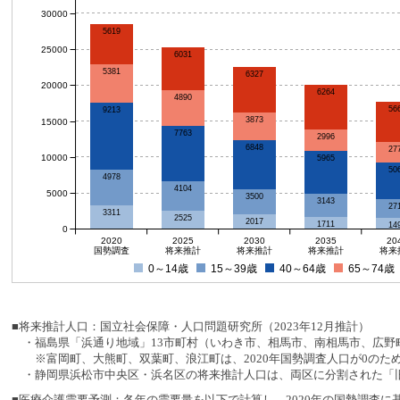
30000
5619
25000
6031
5381
6327
20000
6264
4890
56
9213
3873
15000
7763
2996
6848
27
10000
5965
50
4978
4104
5000
3500
3143
27
3311
2525
2017
1711
14
0
2020
2025
2030
2035
20
国勢調査
将来推計
将来推計
将来推計
将来
0～14歳
15～39歳
40～64歳
65～74歳
■将来推計人口：国立社会保障・人口問題研究所（2023年12月推計）
・福島県「浜通り地域」13市町村（いわき市、相馬市、南相馬市、広野町
※富岡町、大熊町、双葉町、浪江町は、2020年国勢調査人口が0のた
・静岡県浜松市中央区・浜名区の将来推計人口は、両区に分割された「旧
■医療介護需要予測：各年の需要量を以下で計算し、2020年の国勢調査に