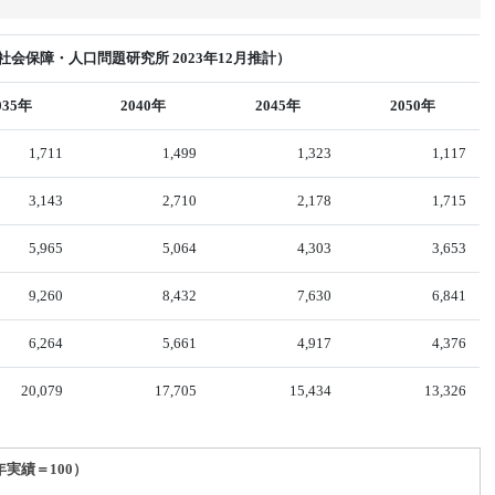
会保障・人口問題研究所 2023年12月推計）
035年
2040年
2045年
2050年
1,711
1,499
1,323
1,117
3,143
2,710
2,178
1,715
5,965
5,064
4,303
3,653
9,260
8,432
7,630
6,841
6,264
5,661
4,917
4,376
20,079
17,705
15,434
13,326
年実績＝100）