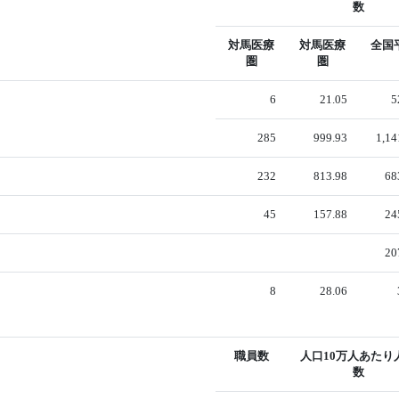
数
対馬医療
対馬医療
全国
圏
圏
6
21.05
5
285
999.93
1,14
232
813.98
68
45
157.88
24
20
8
28.06
職員数
人口10万人あたり
数