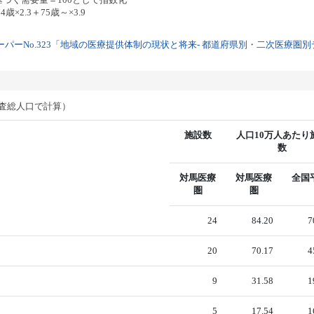
歳×2.3＋75歳～×3.9
パーNo.323「地域の医療提供体制の現状と将来- 都道府県別・二次医療圏別デー
調査総人口で計算）
施設数
人口10万人あたり
数
対馬医療
対馬医療
全国
圏
圏
24
84.20
7
20
70.17
4
9
31.58
1
5
17.54
1