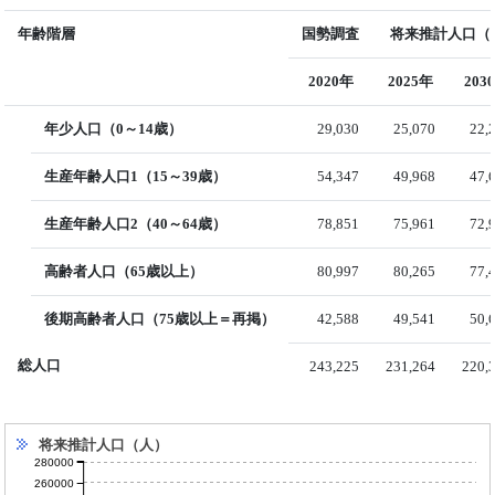
年齢階層
国勢調査
将来推計人口（国
2020年
2025年
203
年少人口（0～14歳）
29,030
25,070
22,
生産年齢人口1（15～39歳）
54,347
49,968
47,
生産年齢人口2（40～64歳）
78,851
75,961
72,
高齢者人口（65歳以上）
80,997
80,265
77,
後期高齢者人口（75歳以上＝再掲）
42,588
49,541
50,
総人口
243,225
231,264
220,
将来推計人口（人）
280000
260000