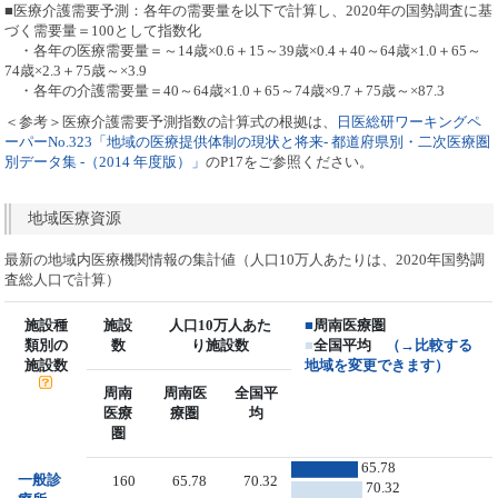
■医療介護需要予測：各年の需要量を以下で計算し、2020年の国勢調査に基
づく需要量＝100として指数化
・各年の医療需要量＝～14歳×0.6＋15～39歳×0.4＋40～64歳×1.0＋65～
74歳×2.3＋75歳～×3.9
・各年の介護需要量＝40～64歳×1.0＋65～74歳×9.7＋75歳～×87.3
＜参考＞医療介護需要予測指数の計算式の根拠は、
日医総研ワーキングペ
ーパーNo.323「地域の医療提供体制の現状と将来- 都道府県別・二次医療圏
別データ集 -（2014 年度版）」
のP17をご参照ください。
地域医療資源
最新の地域内医療機関情報の集計値（人口10万人あたりは、2020年国勢調
査総人口で計算）
施設種
施設
人口10万人あた
■
周南医療圏
類別の
数
り施設数
■
全国平均
（→比較する
施設数
地域を変更できます）
周南
周南医
全国平
医療
療圏
均
圏
65.78
一般診
160
65.78
70.32
70.32