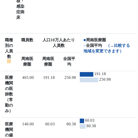
核・
感染
症病
床
職種
職員数
人口10万人あたり
■
周南医療圏
別の
人員数
■
全国平均
（→比較する
人員
地域を変更できます）
数
周南医
周南医
全国平
療圏
療圏
均
191.18
医療
465.00
191.18
256.98
256.98
機関
の医
師数
（常
勤の
み）
60.03
医療
146.00
60.03
80.38
80.38
機関
の歯