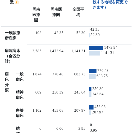
数
較する地域を変更で
きます）
周南
周南医
全国平
医療
療圏
均
圏
42.35
一般診療
103
42.35
52.30
52.30
所病床
1473.94
病院病床
3,585
1,473.94
1,141.31
1141.31
（全区分
計）
770.48
病
一般
1,874
770.48
683.75
683.75
床
病床
分
250.39
類
精神
609
250.39
245.64
245.64
病床
453.08
療養
1,102
453.08
207.97
207.97
病床
0
結
0
0.00
3.95
3.95