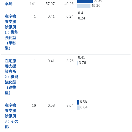
57.97
薬局
141
57.97
49.26
49.26
0.41
在宅療
1
0.41
0.24
0.24
養支援
診療所
1：機能
強化型
（単独
型）
0.41
在宅療
1
0.41
3.76
3.76
養支援
診療所
2：機能
強化型
（連携
型）
6.58
在宅療
16
6.58
8.64
8.64
養支援
診療所
3：その
他