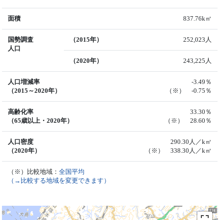
面積
837.76k㎡
国勢調査
（2015年）
252,023人
人口
（2020年）
243,225人
人口増減率
-3.49％
（2015～2020年）
（※） -0.75％
高齢化率
33.30％
（65歳以上・2020年）
（※） 28.60％
人口密度
290.30人／k㎡
（2020年）
（※） 338.30人／k㎡
（※）比較地域：
全国平均
（→比較する地域を変更できます）