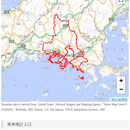
+
−
国土地理院
Shoreline data is derived from: United States. National Imagery and Mapping Agency. "Vector Map Level 0
(VMAP0)." Bethesda, MD: Denver, CO: The Agency; USGS Information Services, 1997.
将来推計人口