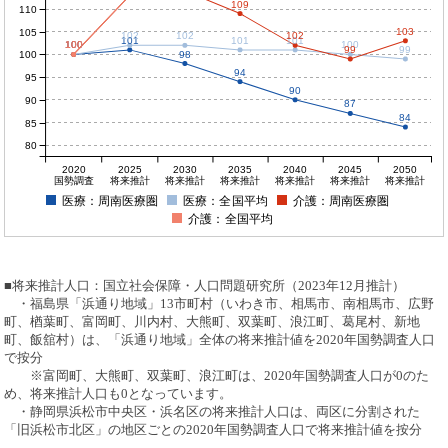
109
110
103
105
102
102
102
101
101
101
100
100
100
100
100
99
99
100
98
94
95
90
90
87
84
85
80
2020
2025
2030
2035
2040
2045
2050
国勢調査
将来推計
将来推計
将来推計
将来推計
将来推計
将来推計
医療：周南医療圏
医療：全国平均
介護：周南医療圏
介護：全国平均
■将来推計人口：国立社会保障・人口問題研究所（2023年12月推計）
・福島県「浜通り地域」13市町村（いわき市、相馬市、南相馬市、広野
町、楢葉町、富岡町、川内村、大熊町、双葉町、浪江町、葛尾村、新地
町、飯舘村）は、「浜通り地域」全体の将来推計値を2020年国勢調査人口
で按分
※富岡町、大熊町、双葉町、浪江町は、2020年国勢調査人口が0のた
め、将来推計人口も0となっています。
・静岡県浜松市中央区・浜名区の将来推計人口は、両区に分割された
「旧浜松市北区」の地区ごとの2020年国勢調査人口で将来推計値を按分