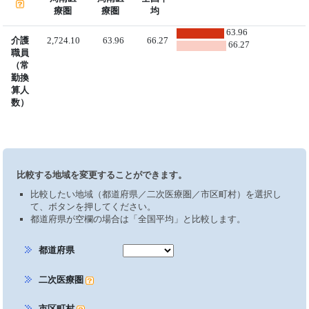
療圏
療圏
均
63.96
介護
2,724.10
63.96
66.27
66.27
職員
（常
勤換
算人
数）
比較する地域を変更することができます。
比較したい地域（都道府県／二次医療圏／市区町村）を選択し
て、ボタンを押してください。
都道府県が空欄の場合は「全国平均」と比較します。
都道府県
二次医療圏
市区町村