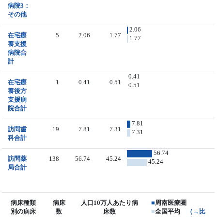
病院3：
その他
2.06
在宅療
5
2.06
1.77
1.77
養支援
病院合
計
0.41
在宅療
1
0.41
0.51
0.51
養後方
支援病
院合計
7.81
訪問歯
19
7.81
7.31
7.31
科合計
56.74
訪問薬
138
56.74
45.24
45.24
局合計
病床種類
病床
人口10万人あたり病
■
周南医療圏
別の病床
数
床数
■
全国平均
（→比