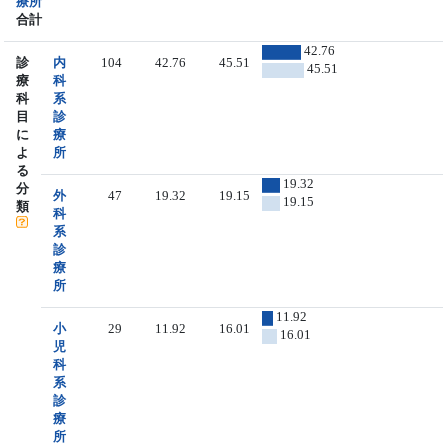
療所
合計
42.76
診
内
104
42.76
45.51
45.51
療
科
科
系
目
診
に
療
よ
所
る
19.32
分
外
47
19.32
19.15
19.15
類
科
系
診
療
所
11.92
小
29
11.92
16.01
16.01
児
科
系
診
療
所