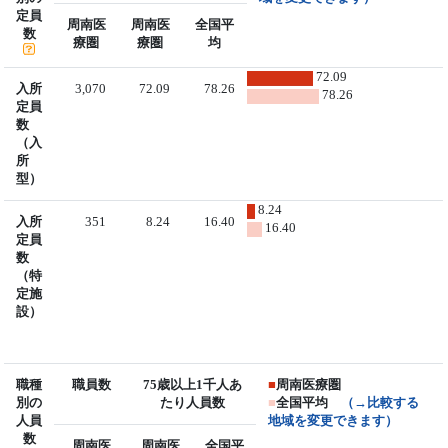
定員
周南医
周南医
全国平
数
療圏
療圏
均
72.09
入所
3,070
72.09
78.26
78.26
定員
数
（入
所
型）
8.24
入所
351
8.24
16.40
16.40
定員
数
（特
定施
設）
職種
職員数
75歳以上1千人あ
■
周南医療圏
別の
たり人員数
■
全国平均
（→比較する
人員
地域を変更できます）
数
周南医
周南医
全国平