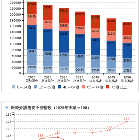
240000
42588
49541
220000
50612
48096
200000
38409
44567
180000
43354
30724
45886
26808
160000
78851
27695
32327
75961
140000
72935
31546
67607
120000
25636
59129
54393
100000
51793
80000
54347
49968
47692
60000
44992
41399
37561
33806
40000
29030
20000
25070
22278
20484
19631
18646
17286
0
2020
2025
2030
2035
2040
2045
2050
国勢調査
将来推計
将来推計
将来推計
将来推計
将来推計
将来推計
0～14歳
15～39歳
40～64歳
65～74歳
75歳以上
医療介護需要予測指数（2020年実績＝100）
130
125
125
119
120
117
117
117
114
113
113
115