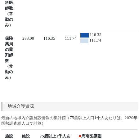
科医
師数
（常
勤の
み）
116.35
保険
283.00
116.35
111.74
111.74
薬局
の薬
剤師
数
（常
勤の
み）
地域介護資源
最新の地域内介護施設情報の集計値（75歳以上人口1千人あたりは、2020年
国勢調査総人口で計算）
施設
施設
75歳以上1千人あ
■
周南医療圏