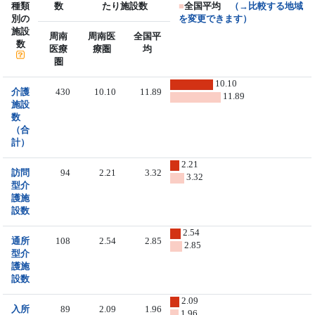
種類
数
たり施設数
■
全国平均
（→比較する地域
別の
を変更できます）
施設
周南
周南医
全国平
数
医療
療圏
均
圏
10.10
介護
430
10.10
11.89
11.89
施設
数
（合
計）
2.21
訪問
94
2.21
3.32
3.32
型介
護施
設数
2.54
通所
108
2.54
2.85
2.85
型介
護施
設数
2.09
入所
89
2.09
1.96
1.96