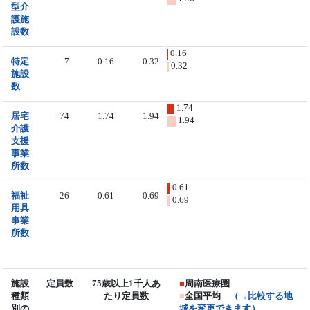
型介
護施
設数
0.16
特定
7
0.16
0.32
0.32
施設
数
1.74
居宅
74
1.74
1.94
1.94
介護
支援
事業
所数
0.61
福祉
26
0.61
0.69
0.69
用具
事業
所数
施設
定員数
75歳以上1千人あ
■
周南医療圏
種類
たり定員数
■
全国平均
（→比較する地
別の
域を変更できます）