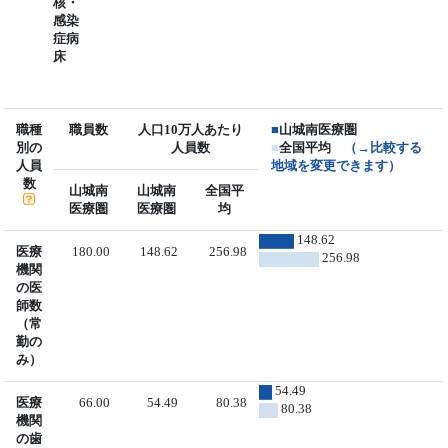
核・
感染
症病
床
職種
職員数
人口10万人あたり
■
山城南医療圏
別の
人員数
■
全国平均
（→比較する
人員
地域を変更できます）
数
山城南
山城南
全国平
医療圏
医療圏
均
148.62
医療
180.00
148.62
256.98
256.98
機関
の医
師数
（常
勤の
み）
54.49
医療
66.00
54.49
80.38
80.38
機関
の歯