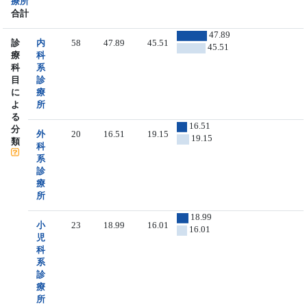
療所
合計
47.89
診
内
58
47.89
45.51
45.51
療
科
科
系
目
診
に
療
よ
所
る
16.51
分
外
20
16.51
19.15
19.15
類
科
系
診
療
所
18.99
小
23
18.99
16.01
16.01
児
科
系
診
療
所