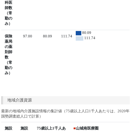
科医
師数
（常
勤の
み）
80.09
保険
97.00
80.09
111.74
111.74
薬局
の薬
剤師
数
（常
勤の
み）
地域介護資源
最新の地域内介護施設情報の集計値（75歳以上人口1千人あたりは、2020年
国勢調査総人口で計算）
施設
施設
75歳以上1千人あ
■
山城南医療圏