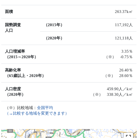
面積
263.37k㎡
国勢調査
（2015年）
117,192人
人口
（2020年）
121,118人
人口増減率
3.35％
（2015～2020年）
（※） -0.75％
高齢化率
26.40％
（65歳以上・2020年）
（※） 28.60％
人口密度
459.90人／k㎡
（2020年）
（※） 338.30人／k㎡
（※）比較地域：
全国平均
（→比較する地域を変更できます）