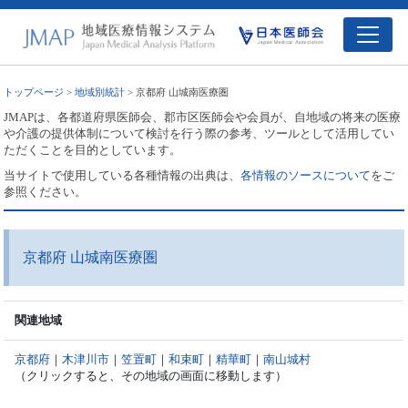
トップページ
>
地域別統計
> 京都府 山城南医療圏
JMAPは、各都道府県医師会、郡市区医師会や会員が、自地域の将来の医療
や介護の提供体制について検討を行う際の参考、ツールとして活用してい
ただくことを目的としています。
当サイトで使用している各種情報の出典は、
各情報のソースについて
をご
参照ください。
京都府 山城南医療圏
関連地域
京都府
｜
木津川市
｜
笠置町
｜
和束町
｜
精華町
｜
南山城村
（クリックすると、その地域の画面に移動します）