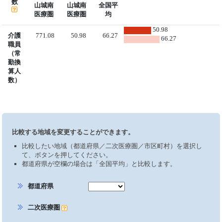
数
山城南
山城南
全国平
医療圏
医療圏
均
50.98
介護
771.08
50.98
66.27
66.27
職員
（常
勤換
算人
数）
比較する地域を変更することができます。
比較したい地域（都道府県／二次医療圏／市区町村）を選択し
て、ボタンを押してください。
都道府県が空欄の場合は「全国平均」と比較します。
都道府県
二次医療圏