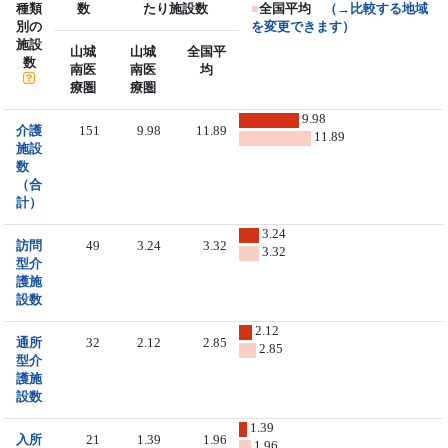
種類
数
たり施設数
■
全国平均
（→比較する地域
別の
を変更できます）
施設
山城
山城
全国平
数
南医
南医
均
療圏
療圏
9.98
介護
151
9.98
11.89
11.89
施設
数
（合
計）
3.24
訪問
49
3.24
3.32
3.32
型介
護施
設数
2.12
通所
32
2.12
2.85
2.85
型介
護施
設数
1.39
入所
21
1.39
1.96
1.96