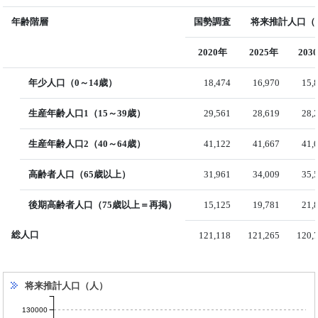
年齢階層
国勢調査
将来推計人口（国
2020年
2025年
203
年少人口（0～14歳）
18,474
16,970
15,
生産年齢人口1（15～39歳）
29,561
28,619
28,
生産年齢人口2（40～64歳）
41,122
41,667
41,
高齢者人口（65歳以上）
31,961
34,009
35,
後期高齢者人口（75歳以上＝再掲）
15,125
19,781
21,
総人口
121,118
121,265
120,
将来推計人口（人）
130000