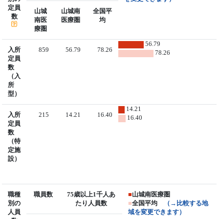
定員
山城
山城南
全国平
数
南医
医療圏
均
療圏
56.79
入所
859
56.79
78.26
78.26
定員
数
（入
所
型）
14.21
入所
215
14.21
16.40
16.40
定員
数
（特
定施
設）
職種
職員数
75歳以上1千人あ
■
山城南医療圏
別の
たり人員数
■
全国平均
（→比較する地
人員
域を変更できます）