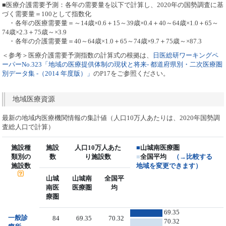
■医療介護需要予測：各年の需要量を以下で計算し、2020年の国勢調査に基
づく需要量＝100として指数化
・各年の医療需要量＝～14歳×0.6＋15～39歳×0.4＋40～64歳×1.0＋65～
74歳×2.3＋75歳～×3.9
・各年の介護需要量＝40～64歳×1.0＋65～74歳×9.7＋75歳～×87.3
＜参考＞医療介護需要予測指数の計算式の根拠は、
日医総研ワーキングペ
ーパーNo.323「地域の医療提供体制の現状と将来- 都道府県別・二次医療圏
別データ集 -（2014 年度版）」
のP17をご参照ください。
地域医療資源
最新の地域内医療機関情報の集計値（人口10万人あたりは、2020年国勢調
査総人口で計算）
施設種
施設
人口10万人あた
■
山城南医療圏
類別の
数
り施設数
■
全国平均
（→比較する
施設数
地域を変更できます）
山城
山城南
全国平
南医
医療圏
均
療圏
69.35
一般診
84
69.35
70.32
70.32