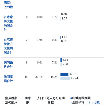
病院3：
その他
0.00
在宅療
0
0.00
1.77
1.77
養支援
病院合
計
1.65
在宅療
2
1.65
0.51
0.51
養後方
支援病
院合計
6.61
訪問歯
8
6.61
7.31
7.31
科合計
37.15
訪問薬
45
37.15
45.24
45.24
局合計
病床種類
病床
人口10万人あたり病
■
山城南医療圏
別の病床
数
床数
■
全国平均
（→比較