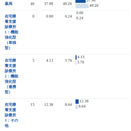
37.98
薬局
46
37.98
49.26
49.26
0.00
在宅療
0
0.00
0.24
0.24
養支援
診療所
1：機能
強化型
（単独
型）
4.13
在宅療
5
4.13
3.76
3.76
養支援
診療所
2：機能
強化型
（連携
型）
12.38
在宅療
15
12.38
8.64
8.64
養支援
診療所
3：その
他