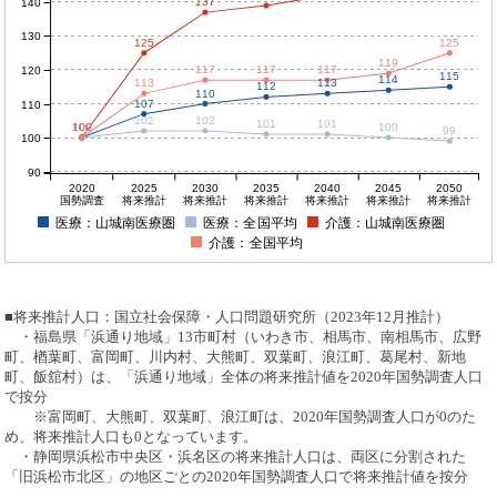
137
140
130
125
125
119
117
117
117
120
115
114
113
113
112
110
107
110
102
102
101
101
100
100
100
100
100
99
100
90
2020
2025
2030
2035
2040
2045
2050
国勢調査
将来推計
将来推計
将来推計
将来推計
将来推計
将来推計
医療：山城南医療圏
医療：全国平均
介護：山城南医療圏
介護：全国平均
■将来推計人口：国立社会保障・人口問題研究所（2023年12月推計）
・福島県「浜通り地域」13市町村（いわき市、相馬市、南相馬市、広野
町、楢葉町、富岡町、川内村、大熊町、双葉町、浪江町、葛尾村、新地
町、飯舘村）は、「浜通り地域」全体の将来推計値を2020年国勢調査人口
で按分
※富岡町、大熊町、双葉町、浪江町は、2020年国勢調査人口が0のた
め、将来推計人口も0となっています。
・静岡県浜松市中央区・浜名区の将来推計人口は、両区に分割された
「旧浜松市北区」の地区ごとの2020年国勢調査人口で将来推計値を按分