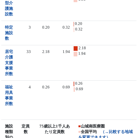
型介
護施
設数
0.20
特定
3
0.20
0.32
0.32
施設
数
2.18
居宅
33
2.18
1.94
1.94
介護
支援
事業
所数
0.26
福祉
4
0.26
0.69
0.69
用具
事業
所数
施設
定員
75歳以上1千人あ
■
山城南医療圏
種類
数
たり定員数
■
全国平均
（→比較する地域
別の
を変更できます）