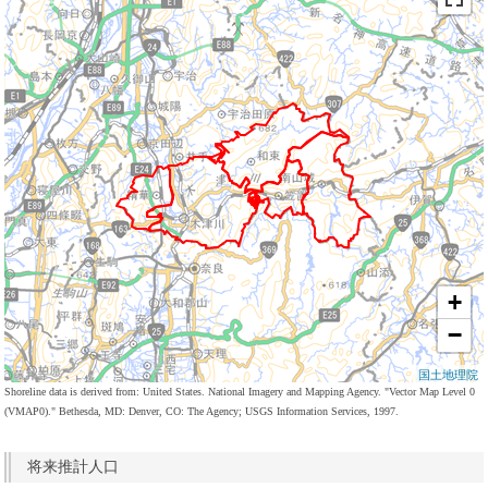
+
−
国土地理院
Shoreline data is derived from: United States. National Imagery and Mapping Agency. "Vector Map Level 0
(VMAP0)." Bethesda, MD: Denver, CO: The Agency; USGS Information Services, 1997.
将来推計人口