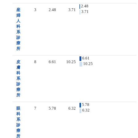
2.48
産
3
2.48
3.71
3.71
婦
人
科
系
診
療
所
6.61
皮
8
6.61
10.25
10.25
膚
科
系
診
療
所
5.78
眼
7
5.78
6.32
6.32
科
系
診
療
所