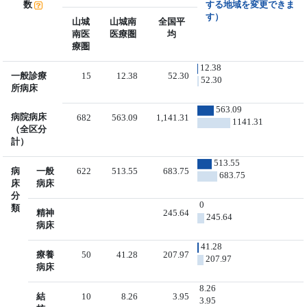
数
する地域を変更できま
す）
山城
山城南
全国平
南医
医療圏
均
療圏
12.38
一般診療
15
12.38
52.30
52.30
所病床
563.09
病院病床
682
563.09
1,141.31
1141.31
（全区分
計）
513.55
病
一般
622
513.55
683.75
683.75
床
病床
分
0
類
精神
245.64
245.64
病床
41.28
療養
50
41.28
207.97
207.97
病床
8.26
結
10
8.26
3.95
3.95