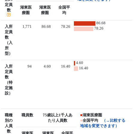
定員
湖東医
湖東医
全国平
数
療圏
療圏
均
86.68
入所
1,771
86.68
78.26
78.26
定員
数
（入
所
型）
4.60
入所
94
4.60
16.40
16.40
定員
数
（特
定施
設）
職種
職員数
75歳以上1千人あ
■
湖東医療圏
別の
たり人員数
■
全国平均
（→比較する
人員
地域を変更できます）
数
湖東医
湖東医
全国平