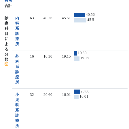
療所
合計
40.56
診
内
63
40.56
45.51
45.51
療
科
科
系
目
診
に
療
よ
所
る
10.30
分
外
16
10.30
19.15
19.15
類
科
系
診
療
所
20.60
小
32
20.60
16.01
16.01
児
科
系
診
療
所