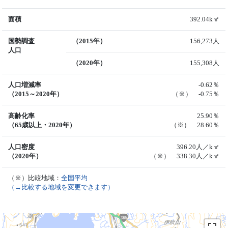
面積
392.04k㎡
国勢調査
（2015年）
156,273人
人口
（2020年）
155,308人
人口増減率
-0.62％
（2015～2020年）
（※） -0.75％
高齢化率
25.90％
（65歳以上・2020年）
（※） 28.60％
人口密度
396.20人／k㎡
（2020年）
（※） 338.30人／k㎡
（※）比較地域：
全国平均
（→比較する地域を変更できます）