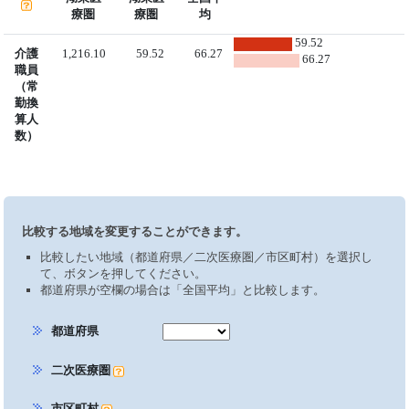
療圏
療圏
均
59.52
介護
1,216.10
59.52
66.27
66.27
職員
（常
勤換
算人
数）
比較する地域を変更することができます。
比較したい地域（都道府県／二次医療圏／市区町村）を選択し
て、ボタンを押してください。
都道府県が空欄の場合は「全国平均」と比較します。
都道府県
二次医療圏
市区町村