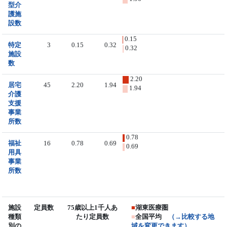
型介
護施
設数
0.15
特定
3
0.15
0.32
0.32
施設
数
2.20
居宅
45
2.20
1.94
1.94
介護
支援
事業
所数
0.78
福祉
16
0.78
0.69
0.69
用具
事業
所数
施設
定員数
75歳以上1千人あ
■
湖東医療圏
種類
たり定員数
■
全国平均
（→比較する地
別の
域を変更できます）