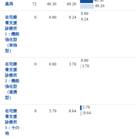
46.36
薬局
72
46.36
49.26
49.26
0.00
在宅療
0
0.00
0.24
0.24
養支援
診療所
1：機能
強化型
（単独
型）
0.00
在宅療
0
0.00
3.76
3.76
養支援
診療所
2：機能
強化型
（連携
型）
5.79
在宅療
9
5.79
8.64
8.64
養支援
診療所
3：その
他