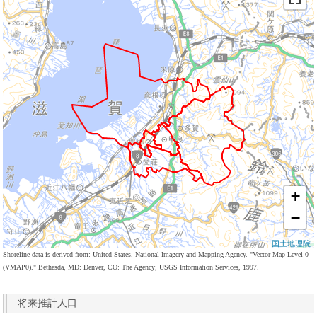
+
−
国土地理院
Shoreline data is derived from: United States. National Imagery and Mapping Agency. "Vector Map Level 0
(VMAP0)." Bethesda, MD: Denver, CO: The Agency; USGS Information Services, 1997.
将来推計人口