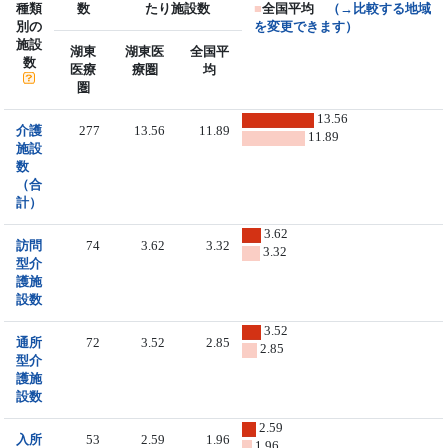
種類
数
たり施設数
■
全国平均
（→比較する地域
別の
を変更できます）
施設
湖東
湖東医
全国平
数
医療
療圏
均
圏
13.56
介護
277
13.56
11.89
11.89
施設
数
（合
計）
3.62
訪問
74
3.62
3.32
3.32
型介
護施
設数
3.52
通所
72
3.52
2.85
2.85
型介
護施
設数
2.59
入所
53
2.59
1.96
1.96