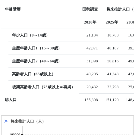
年齢階層
国勢調査
将来推計人口（国
2020年
2025年
203
年少人口（0～14歳）
21,134
18,783
16,
生産年齢人口1（15～39歳）
42,871
40,187
39,
生産年齢人口2（40～64歳）
51,098
50,816
49,
高齢者人口（65歳以上）
40,205
41,343
42,
後期高齢者人口（75歳以上＝再掲）
20,432
23,798
25,
総人口
155,308
151,129
148,
将来推計人口（人）
160000