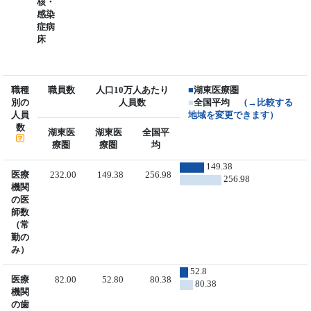
核・
感染
症病
床
職種
職員数
人口10万人あたり
■
湖東医療圏
別の
人員数
■
全国平均
（→比較する
人員
地域を変更できます）
数
湖東医
湖東医
全国平
療圏
療圏
均
149.38
医療
232.00
149.38
256.98
256.98
機関
の医
師数
（常
勤の
み）
52.8
医療
82.00
52.80
80.38
80.38
機関
の歯