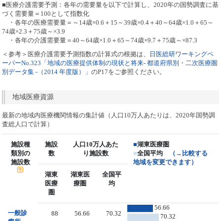
■医療介護需要予測：各年の需要量を以下で計算し、2020年の国勢調査に基
づく需要量＝100として指数化
・各年の医療需要量＝～14歳×0.6＋15～39歳×0.4＋40～64歳×1.0＋65～
74歳×2.3＋75歳～×3.9
・各年の介護需要量＝40～64歳×1.0＋65～74歳×9.7＋75歳～×87.3
＜参考＞医療介護需要予測指数の計算式の根拠は、
日医総研ワーキングペ
ーパーNo.323「地域の医療提供体制の現状と将来- 都道府県別・二次医療圏
別データ集 -（2014 年度版）」
のP17をご参照ください。
地域医療資源
最新の地域内医療機関情報の集計値（人口10万人あたりは、2020年国勢調
査総人口で計算）
施設種
施設
人口10万人あた
■
湖東医療圏
類別の
数
り施設数
■
全国平均
（→比較する
施設数
地域を変更できます）
湖東
湖東医
全国平
医療
療圏
均
圏
56.66
一般診
88
56.66
70.32
70.32