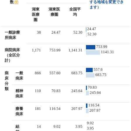
数
する地域を変更でき
ます）
湖東
湖東医
全国平
医療
療圏
均
圏
24.47
一般診療
38
24.47
52.30
52.30
所病床
753.99
病院病床
1,171
753.99
1,141.31
1141.31
（全区分
計）
557.6
病
一般
866
557.60
683.75
683.75
床
病床
分
70.83
類
精神
110
70.83
245.64
245.64
病床
116.54
療養
181
116.54
207.97
207.97
病床
9.02
結
14
9.02
3.95
3.95