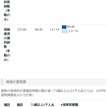
科医
師数
（常
勤の
み）
80.49
保険
125.00
80.49
111.74
111.74
薬局
の薬
剤師
数
（常
勤の
み）
地域介護資源
最新の地域内介護施設情報の集計値（75歳以上人口1千人あたりは、2020年
国勢調査総人口で計算）
施設
施設
75歳以上1千人あ
■
湖東医療圏