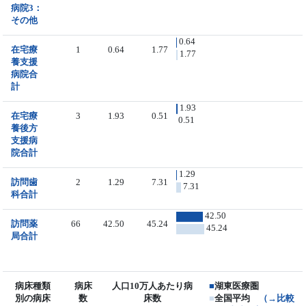
病院3：
その他
0.64
在宅療
1
0.64
1.77
1.77
養支援
病院合
計
1.93
在宅療
3
1.93
0.51
0.51
養後方
支援病
院合計
1.29
訪問歯
2
1.29
7.31
7.31
科合計
42.50
訪問薬
66
42.50
45.24
45.24
局合計
病床種類
病床
人口10万人あたり病
■
湖東医療圏
別の病床
数
床数
■
全国平均
（→比較