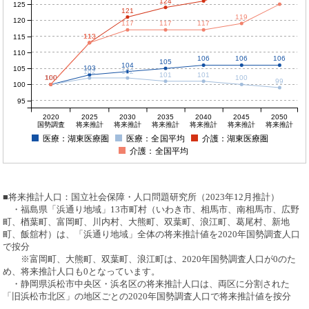
124
125
121
119
120
117
117
117
113
113
115
110
106
106
106
105
104
103
105
102
102
101
101
100
100
100
100
100
99
100
95
2020
2025
2030
2035
2040
2045
2050
国勢調査
将来推計
将来推計
将来推計
将来推計
将来推計
将来推計
医療：湖東医療圏
医療：全国平均
介護：湖東医療圏
介護：全国平均
■将来推計人口：国立社会保障・人口問題研究所（2023年12月推計）
・福島県「浜通り地域」13市町村（いわき市、相馬市、南相馬市、広野
町、楢葉町、富岡町、川内村、大熊町、双葉町、浪江町、葛尾村、新地
町、飯舘村）は、「浜通り地域」全体の将来推計値を2020年国勢調査人口
で按分
※富岡町、大熊町、双葉町、浪江町は、2020年国勢調査人口が0のた
め、将来推計人口も0となっています。
・静岡県浜松市中央区・浜名区の将来推計人口は、両区に分割された
「旧浜松市北区」の地区ごとの2020年国勢調査人口で将来推計値を按分