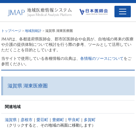
トップページ
>
地域別統計
> 滋賀県 湖東医療圏
JMAPは、各都道府県医師会、郡市区医師会や会員が、自地域の将来の医療
や介護の提供体制について検討を行う際の参考、ツールとして活用してい
ただくことを目的としています。
当サイトで使用している各種情報の出典は、
各情報のソースについて
をご
参照ください。
滋賀県 湖東医療圏
関連地域
滋賀県
｜
彦根市
｜
愛荘町
｜
豊郷町
｜
甲良町
｜
多賀町
（クリックすると、その地域の画面に移動します）