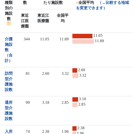
種類
数
たり施設数
■
全国平均
（→比較する地域
別の
を変更できます）
施設
東近
東近江
全国平
数
江医
医療圏
均
療圏
11.05
介護
344
11.05
11.89
11.89
施設
数
（合
計）
2.60
訪問
81
2.60
3.32
3.32
型介
護施
設数
3.18
通所
99
3.18
2.85
2.85
型介
護施
設数
2.38
入所
74
2.38
1.96
1.96