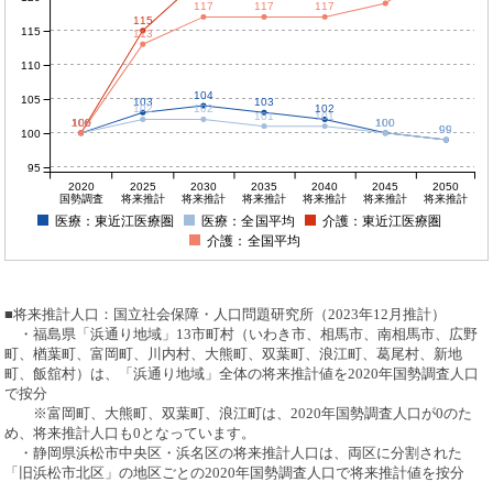
117
117
117
115
115
113
110
104
105
103
103
102
102
102
101
101
100
100
100
100
100
100
99
99
100
95
2020
2025
2030
2035
2040
2045
2050
国勢調査
将来推計
将来推計
将来推計
将来推計
将来推計
将来推計
医療：東近江医療圏
医療：全国平均
介護：東近江医療圏
介護：全国平均
■将来推計人口：国立社会保障・人口問題研究所（2023年12月推計）
・福島県「浜通り地域」13市町村（いわき市、相馬市、南相馬市、広野
町、楢葉町、富岡町、川内村、大熊町、双葉町、浪江町、葛尾村、新地
町、飯舘村）は、「浜通り地域」全体の将来推計値を2020年国勢調査人口
で按分
※富岡町、大熊町、双葉町、浪江町は、2020年国勢調査人口が0のた
め、将来推計人口も0となっています。
・静岡県浜松市中央区・浜名区の将来推計人口は、両区に分割された
「旧浜松市北区」の地区ごとの2020年国勢調査人口で将来推計値を按分