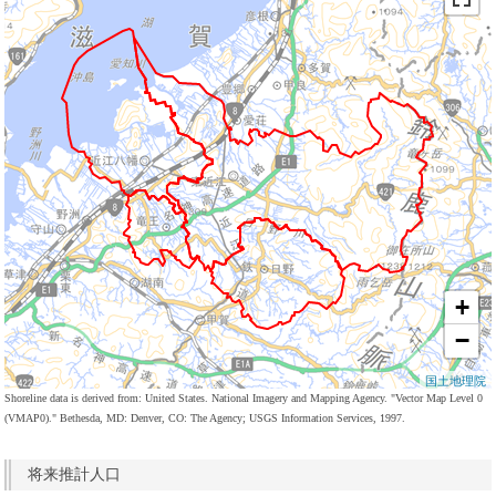
+
−
国土地理院
Shoreline data is derived from: United States. National Imagery and Mapping Agency. "Vector Map Level 0
(VMAP0)." Bethesda, MD: Denver, CO: The Agency; USGS Information Services, 1997.
将来推計人口