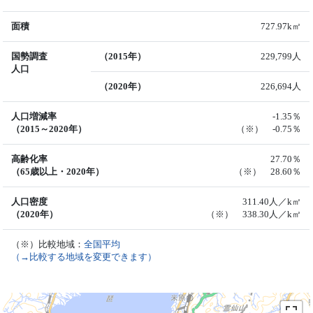
面積
727.97k㎡
国勢調査
（2015年）
229,799人
人口
（2020年）
226,694人
人口増減率
-1.35％
（2015～2020年）
（※） -0.75％
高齢化率
27.70％
（65歳以上・2020年）
（※） 28.60％
人口密度
311.40人／k㎡
（2020年）
（※） 338.30人／k㎡
（※）比較地域：
全国平均
（→比較する地域を変更できます）