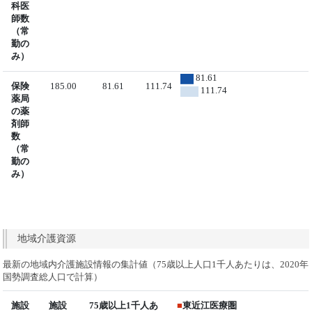
科医
師数
（常
勤の
み）
81.61
保険
185.00
81.61
111.74
111.74
薬局
の薬
剤師
数
（常
勤の
み）
地域介護資源
最新の地域内介護施設情報の集計値（75歳以上人口1千人あたりは、2020年
国勢調査総人口で計算）
施設
施設
75歳以上1千人あ
■
東近江医療圏