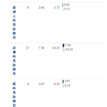
2.65
産
6
2.65
3.71
3.71
婦
人
科
系
診
療
所
7.50
皮
17
7.50
10.25
10.25
膚
科
系
診
療
所
3.97
眼
9
3.97
6.32
6.32
科
系
診
療
所