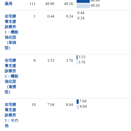
48.96
薬局
111
48.96
49.26
49.26
0.44
在宅療
1
0.44
0.24
0.24
養支援
診療所
1：機能
強化型
（単独
型）
3.53
在宅療
8
3.53
3.76
3.76
養支援
診療所
2：機能
強化型
（連携
型）
7.94
在宅療
18
7.94
8.64
8.64
養支援
診療所
3：その
他