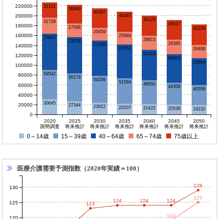
220000
31131
36940
40167
200000
40445
40129
31729
40027
180000
27598
42230
25459
160000
25969
73647
28615
73256
29385
71168
140000
67452
26498
61416
120000
56853
53894
100000
59542
80000
56179
54209
51594
48050
60000
44306
40556
40000
30645
20000
27344
23922
22207
21422
20538
19232
0
2020
2025
2030
2035
2040
2045
2050
国勢調査
将来推計
将来推計
将来推計
将来推計
将来推計
将来推計
0～14歳
15～39歳
40～64歳
65～74歳
75歳以上
医療介護需要予測指数（2020年実績＝100）
129
130
125
124
124
124
125
123
119
120