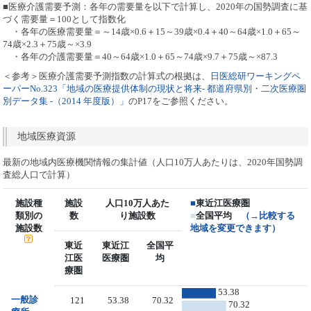
■医療介護需要予測：各年の需要量を以下で計算し、2020年の国勢調査に基
づく需要量＝100として指数化
・各年の医療需要量＝～14歳×0.6＋15～39歳×0.4＋40～64歳×1.0＋65～
74歳×2.3＋75歳～×3.9
・各年の介護需要量＝40～64歳×1.0＋65～74歳×9.7＋75歳～×87.3
＜参考＞医療介護需要予測指数の計算式の根拠は、
日医総研ワーキングペ
ーパーNo.323「地域の医療提供体制の現状と将来- 都道府県別・二次医療圏
別データ集 -（2014 年度版）」
のP17をご参照ください。
地域医療資源
最新の地域内医療機関情報の集計値（人口10万人あたりは、2020年国勢調
査総人口で計算）
施設種
施設
人口10万人あた
■
東近江医療圏
類別の
数
り施設数
■
全国平均
（→比較する
施設数
地域を変更できます）
東近
東近江
全国平
江医
医療圏
均
療圏
53.38
一般診
121
53.38
70.32
70.32