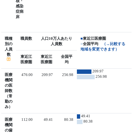
核・
感染
症病
床
職種
職員数
人口10万人あたり
■
東近江医療圏
別の
人員数
■
全国平均
（→比較する
人員
地域を変更できます）
数
東近江
東近江
全国平
医療圏
医療圏
均
209.97
医療
476.00
209.97
256.98
256.98
機関
の医
師数
（常
勤の
み）
49.41
医療
112.00
49.41
80.38
80.38
機関
の歯