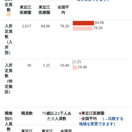
定員
東近江
東近江
全国平
数
医療圏
医療圏
均
84.06
入所
2,617
84.06
78.26
78.26
定員
数
（入
所
型）
1.25
入所
39
1.25
16.40
16.40
定員
数
（特
定施
設）
職種
職員数
75歳以上1千人あ
■
東近江医療圏
別の
たり人員数
■
全国平均
（→比較する
人員
地域を変更できます）
数
東近江
東近江
全国平