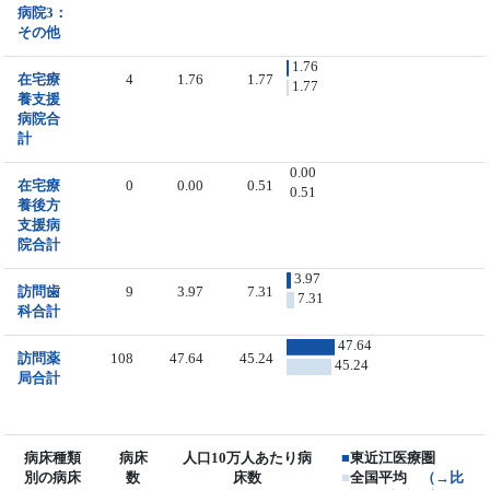
病院3：
その他
1.76
在宅療
4
1.76
1.77
1.77
養支援
病院合
計
0.00
在宅療
0
0.00
0.51
0.51
養後方
支援病
院合計
3.97
訪問歯
9
3.97
7.31
7.31
科合計
47.64
訪問薬
108
47.64
45.24
45.24
局合計
病床種類
病床
人口10万人あたり病
■
東近江医療圏
別の病床
数
床数
■
全国平均
（→比