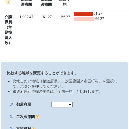
医療圏
医療圏
均
61.27
介護
1,907.47
61.27
66.27
66.27
職員
（常
勤換
算人
数）
比較する地域を変更することができます。
比較したい地域（都道府県／二次医療圏／市区町村）を選択し
て、ボタンを押してください。
都道府県が空欄の場合は「全国平均」と比較します。
都道府県
二次医療圏
市区町村