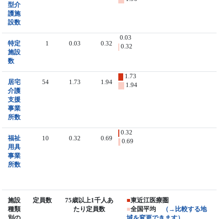
型介
護施
設数
0.03
特定
1
0.03
0.32
0.32
施設
数
1.73
居宅
54
1.73
1.94
1.94
介護
支援
事業
所数
0.32
福祉
10
0.32
0.69
0.69
用具
事業
所数
施設
定員数
75歳以上1千人あ
■
東近江医療圏
種類
たり定員数
■
全国平均
（→比較する地
別の
域を変更できます）