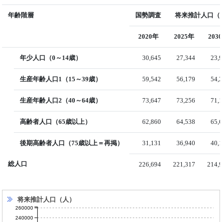
年齢階層
国勢調査
将来推計人口（国
2020年
2025年
203
年少人口（0～14歳）
30,645
27,344
23,
生産年齢人口1（15～39歳）
59,542
56,179
54,
生産年齢人口2（40～64歳）
73,647
73,256
71,
高齢者人口（65歳以上）
62,860
64,538
65,
後期高齢者人口（75歳以上＝再掲）
31,131
36,940
40,
総人口
226,694
221,317
214,
将来推計人口（人）
260000
240000