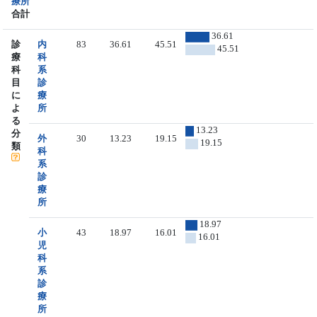
療所
合計
36.61
診
内
83
36.61
45.51
45.51
療
科
科
系
目
診
に
療
よ
所
る
13.23
分
外
30
13.23
19.15
19.15
類
科
系
診
療
所
18.97
小
43
18.97
16.01
16.01
児
科
系
診
療
所