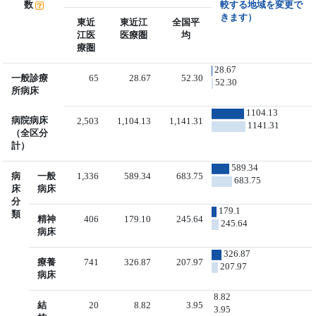
数
較する地域を変更で
きます）
東近
東近江
全国平
江医
医療圏
均
療圏
28.67
一般診療
65
28.67
52.30
52.30
所病床
1104.13
病院病床
2,503
1,104.13
1,141.31
1141.31
（全区分
計）
589.34
病
一般
1,336
589.34
683.75
683.75
床
病床
分
179.1
類
精神
406
179.10
245.64
245.64
病床
326.87
療養
741
326.87
207.97
207.97
病床
8.82
結
20
8.82
3.95
3.95