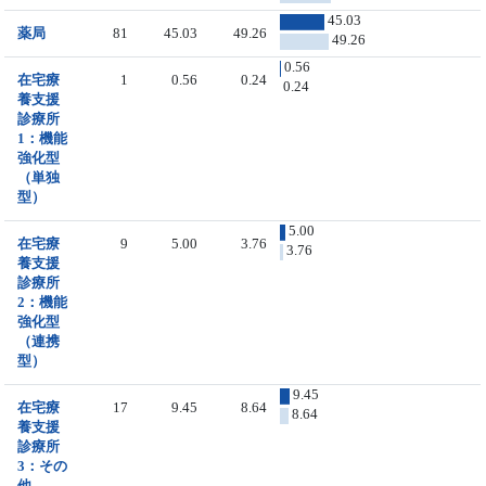
45.03
薬局
81
45.03
49.26
49.26
0.56
在宅療
1
0.56
0.24
0.24
養支援
診療所
1：機能
強化型
（単独
型）
5.00
在宅療
9
5.00
3.76
3.76
養支援
診療所
2：機能
強化型
（連携
型）
9.45
在宅療
17
9.45
8.64
8.64
養支援
診療所
3：その
他