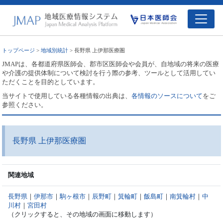
トップページ
>
地域別統計
> 長野県 上伊那医療圏
JMAPは、各都道府県医師会、郡市区医師会や会員が、自地域の将来の医療
や介護の提供体制について検討を行う際の参考、ツールとして活用してい
ただくことを目的としています。
当サイトで使用している各種情報の出典は、
各情報のソースについて
をご
参照ください。
長野県 上伊那医療圏
関連地域
長野県
｜
伊那市
｜
駒ヶ根市
｜
辰野町
｜
箕輪町
｜
飯島町
｜
南箕輪村
｜
中
川村
｜
宮田村
（クリックすると、その地域の画面に移動します）