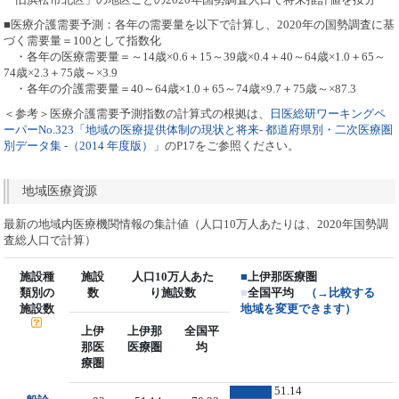
■医療介護需要予測：各年の需要量を以下で計算し、2020年の国勢調査に基
づく需要量＝100として指数化
・各年の医療需要量＝～14歳×0.6＋15～39歳×0.4＋40～64歳×1.0＋65～
74歳×2.3＋75歳～×3.9
・各年の介護需要量＝40～64歳×1.0＋65～74歳×9.7＋75歳～×87.3
＜参考＞医療介護需要予測指数の計算式の根拠は、
日医総研ワーキングペ
ーパーNo.323「地域の医療提供体制の現状と将来- 都道府県別・二次医療圏
別データ集 -（2014 年度版）」
のP17をご参照ください。
地域医療資源
最新の地域内医療機関情報の集計値（人口10万人あたりは、2020年国勢調
査総人口で計算）
施設種
施設
人口10万人あた
■
上伊那医療圏
類別の
数
り施設数
■
全国平均
（→比較する
施設数
地域を変更できます）
上伊
上伊那
全国平
那医
医療圏
均
療圏
51.14