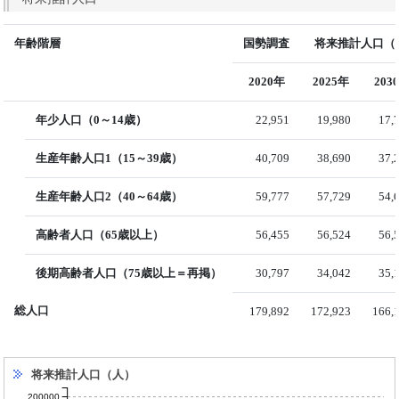
年齢階層
国勢調査
将来推計人口（国
2020年
2025年
203
年少人口（0～14歳）
22,951
19,980
17,
生産年齢人口1（15～39歳）
40,709
38,690
37,
生産年齢人口2（40～64歳）
59,777
57,729
54,
高齢者人口（65歳以上）
56,455
56,524
56,
後期高齢者人口（75歳以上＝再掲）
30,797
34,042
35,
総人口
179,892
172,923
166,
将来推計人口（人）
200000