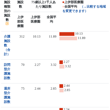
施設
施設
75歳以上1千人あ
■
上伊那医療圏
種類
数
たり施設数
■
全国平均
（→比較する地域
別の
を変更できます）
施設
上伊
上伊那
全国平
数
那医
医療圏
均
療圏
10.13
介護
312
10.13
11.89
11.89
施設
数
（合
計）
2.27
訪問
70
2.27
3.32
3.32
型介
護施
設数
2.44
通所
75
2.44
2.85
2.85
型介
護施
設数
2.24