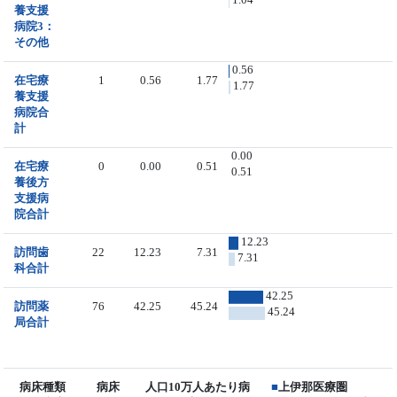
養支援
病院3：
その他
0.56
在宅療
1
0.56
1.77
1.77
養支援
病院合
計
0.00
在宅療
0
0.00
0.51
0.51
養後方
支援病
院合計
12.23
訪問歯
22
12.23
7.31
7.31
科合計
42.25
訪問薬
76
42.25
45.24
45.24
局合計
病床種類
病床
人口10万人あたり病
■
上伊那医療圏