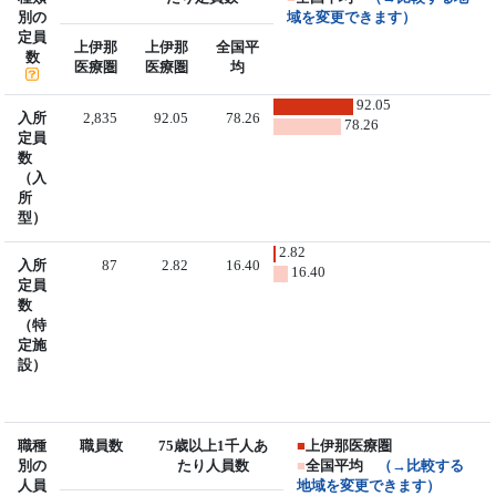
別の
域を変更できます）
定員
上伊那
上伊那
全国平
数
医療圏
医療圏
均
92.05
入所
2,835
92.05
78.26
78.26
定員
数
（入
所
型）
2.82
入所
87
2.82
16.40
16.40
定員
数
（特
定施
設）
職種
職員数
75歳以上1千人あ
■
上伊那医療圏
別の
たり人員数
■
全国平均
（→比較する
人員
地域を変更できます）