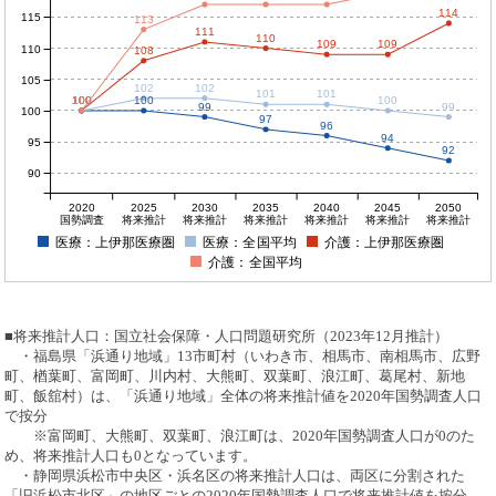
114
115
113
111
110
109
109
110
108
105
102
102
101
101
100
100
100
100
100
100
99
99
100
97
96
94
95
92
90
2020
2025
2030
2035
2040
2045
2050
国勢調査
将来推計
将来推計
将来推計
将来推計
将来推計
将来推計
医療：上伊那医療圏
医療：全国平均
介護：上伊那医療圏
介護：全国平均
■将来推計人口：国立社会保障・人口問題研究所（2023年12月推計）
・福島県「浜通り地域」13市町村（いわき市、相馬市、南相馬市、広野
町、楢葉町、富岡町、川内村、大熊町、双葉町、浪江町、葛尾村、新地
町、飯舘村）は、「浜通り地域」全体の将来推計値を2020年国勢調査人口
で按分
※富岡町、大熊町、双葉町、浪江町は、2020年国勢調査人口が0のた
め、将来推計人口も0となっています。
・静岡県浜松市中央区・浜名区の将来推計人口は、両区に分割された
「旧浜松市北区」の地区ごとの2020年国勢調査人口で将来推計値を按分