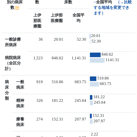
別の病床
数
床数
■
全国平均
（→比較
数
する地域を変更でき
ます）
上伊
上伊那
全国平
那医
医療圏
均
療圏
20.01
一般診療
36
20.01
52.30
52.30
所病床
846.62
病院病床
1,523
846.62
1,141.31
1141.31
（全区分
計）
510.86
病
一般
919
510.86
683.75
683.75
床
病床
分
181.22
類
精神
326
181.22
245.64
245.64
病床
152.31
療養
274
152.31
207.97
207.97
病床
2.22