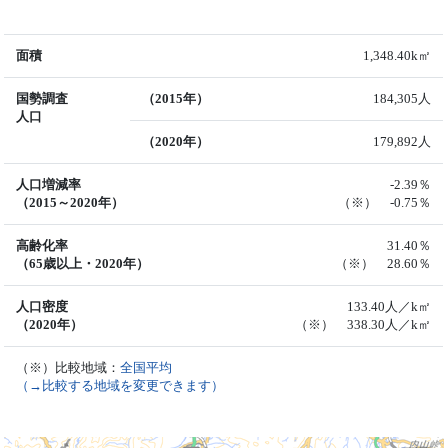
面積
1,348.40k㎡
国勢調査
（2015年）
184,305人
人口
（2020年）
179,892人
人口増減率
-2.39％
（2015～2020年）
（※） -0.75％
高齢化率
31.40％
（65歳以上・2020年）
（※） 28.60％
人口密度
133.40人／k㎡
（2020年）
（※） 338.30人／k㎡
（※）比較地域：
全国平均
（→比較する地域を変更できます）