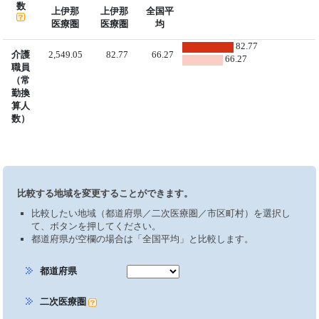
数
上伊那
上伊那
全国平
医療圏
医療圏
均
82.77
介護
2,549.05
82.77
66.27
66.27
職員
（常
勤換
算人
数）
比較する地域を変更することができます。
比較したい地域（都道府県／二次医療圏／市区町村）を選択し
て、ボタンを押してください。
都道府県が空欄の場合は「全国平均」と比較します。
都道府県
二次医療圏