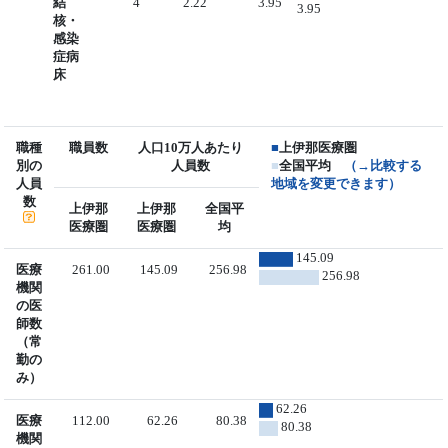
結
4
2.22
3.95
3.95
核・
感染
症病
床
職種
職員数
人口10万人あたり
■
上伊那医療圏
別の
人員数
■
全国平均
（→比較する
人員
地域を変更できます）
数
上伊那
上伊那
全国平
医療圏
医療圏
均
145.09
医療
261.00
145.09
256.98
256.98
機関
の医
師数
（常
勤の
み）
62.26
医療
112.00
62.26
80.38
80.38
機関