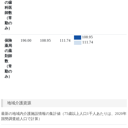
の歯
科医
師数
（常
勤の
み）
108.95
保険
196.00
108.95
111.74
111.74
薬局
の薬
剤師
数
（常
勤の
み）
地域介護資源
最新の地域内介護施設情報の集計値（75歳以上人口1千人あたりは、2020年
国勢調査総人口で計算）