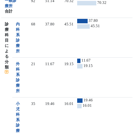
一般診
92
51.14
70.32
70.32
療所
合計
37.80
診
内
68
37.80
45.51
45.51
療
科
科
系
目
診
に
療
よ
所
る
11.67
分
外
21
11.67
19.15
19.15
類
科
系
診
療
所
19.46
小
35
19.46
16.01
16.01
児
科
系
診
療