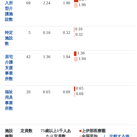
入所
69
2.24
1.96
1.96
型介
護施
設数
0.16
特定
5
0.16
0.32
0.32
施設
数
1.36
居宅
42
1.36
1.94
1.94
介護
支援
事業
所数
0.65
福祉
20
0.65
0.69
0.69
用具
事業
所数
施設
定員数
75歳以上1千人あ
■
上伊那医療圏
種類
たり定員数
■
全国平均
（→比較する地