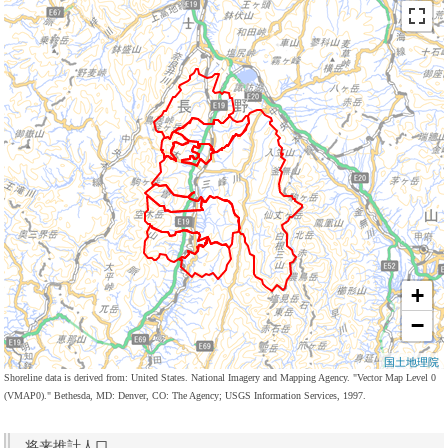
+
−
国土地理院
Shoreline data is derived from: United States. National Imagery and Mapping Agency. "Vector Map Level 0
(VMAP0)." Bethesda, MD: Denver, CO: The Agency; USGS Information Services, 1997.
将来推計人口