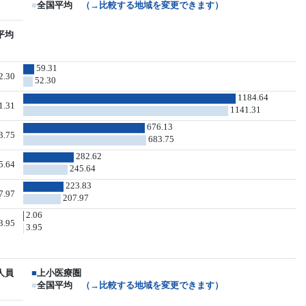
■
全国平均
（→比較する地域を変更できます）
平均
59.31
2.30
52.30
1184.64
1.31
1141.31
676.13
3.75
683.75
282.62
5.64
245.64
223.83
7.97
207.97
2.06
3.95
3.95
人員
■
上小医療圏
■
全国平均
（→比較する地域を変更できます）