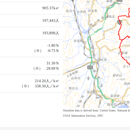
905.37k㎡
197,443人
193,898人
-1.80％
（※） -0.75％
31.30％
（※） 28.60％
214.20人／k㎡
（※） 338.30人／k㎡
Shoreline data is derived from: United States. Nation
USGS Information Services, 1997.