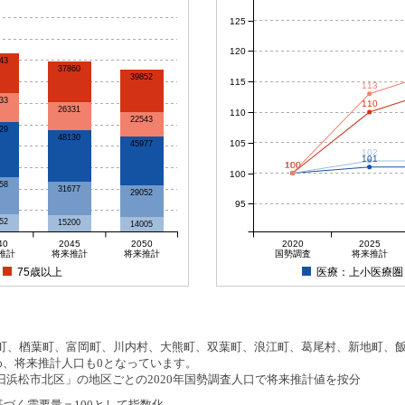
125
120
43
37860
39852
115
113
33
110
26331
110
22543
29
48130
105
45977
102
101
100
100
100
100
100
58
31677
29052
95
52
15200
14005
40
2045
2050
2020
2025
推計
将来推計
将来推計
国勢調査
将来推計
75歳以上
医療：上小医療圏
、楢葉町、富岡町、川内村、大熊町、双葉町、浪江町、葛尾村、新地町、飯舘
め、将来推計人口も0となっています。
浜松市北区」の地区ごとの2020年国勢調査人口で将来推計値を按分
基づく需要量＝100として指数化