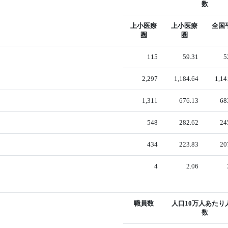
数
上小医療
上小医療
全国
圏
圏
115
59.31
5
2,297
1,184.64
1,14
1,311
676.13
68
548
282.62
24
434
223.83
20
4
2.06
職員数
人口10万人あたり
数