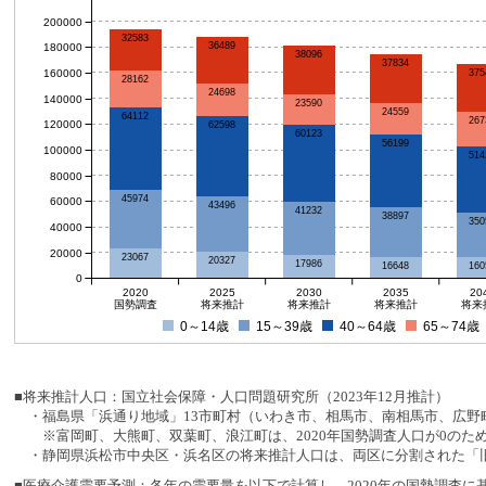
200000
32583
36489
180000
38096
37834
160000
375
28162
24698
140000
23590
24559
64112
267
120000
62598
60123
56199
100000
514
80000
45974
60000
43496
41232
38897
350
40000
20000
23067
20327
17986
16648
160
0
2020
2025
2030
2035
20
国勢調査
将来推計
将来推計
将来推計
将来
0～14歳
15～39歳
40～64歳
65～74歳
■将来推計人口：国立社会保障・人口問題研究所（2023年12月推計）
・福島県「浜通り地域」13市町村（いわき市、相馬市、南相馬市、広野町
※富岡町、大熊町、双葉町、浪江町は、2020年国勢調査人口が0のた
・静岡県浜松市中央区・浜名区の将来推計人口は、両区に分割された「旧
■医療介護需要予測：各年の需要量を以下で計算し、2020年の国勢調査に