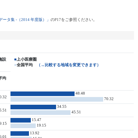
タ集 -（2014 年度版）」
のP17をご参照ください。
施設
■
上小医療圏
■
全国平均
（→比較する地域を変更できます）
平均
48.48
0.32
70.32
34.55
5.51
45.51
15.47
9.15
19.15
13.92
6.01