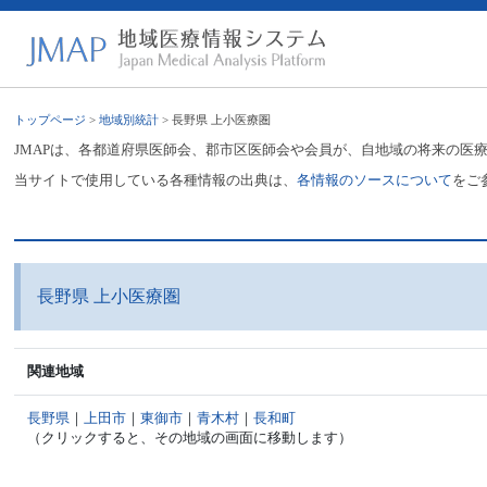
トップページ
>
地域別統計
> 長野県 上小医療圏
JMAPは、各都道府県医師会、郡市区医師会や会員が、自地域の将来の医
当サイトで使用している各種情報の出典は、
各情報のソースについて
をご
長野県 上小医療圏
関連地域
長野県
｜
上田市
｜
東御市
｜
青木村
｜
長和町
（クリックすると、その地域の画面に移動します）