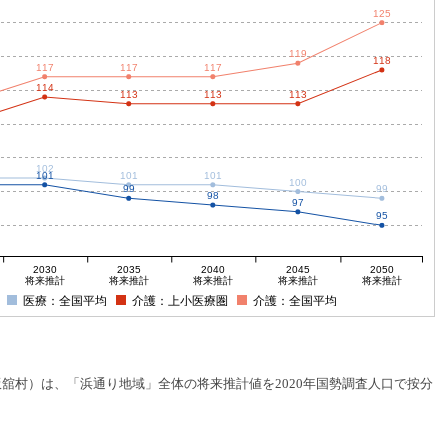
125
119
118
117
117
117
114
113
113
113
102
101
101
101
100
99
99
98
97
95
2030
2035
2040
2045
2050
将来推計
将来推計
将来推計
将来推計
将来推計
医療：全国平均
介護：上小医療圏
介護：全国平均
村）は、「浜通り地域」全体の将来推計値を2020年国勢調査人口で按分