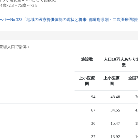
歳×2.3＋75歳～×3.9
パーNo.323「地域の医療提供体制の現状と将来- 都道府県別・二次医療圏別デー
調査総人口で計算）
施設数
人口10万人あたり
数
上小医療
上小医療
全国
圏
圏
94
48.48
7
67
34.55
4
30
15.47
1
27
13.92
1