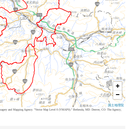
+
−
国土地理院
al Imagery and Mapping Agency. "Vector Map Level 0 (VMAP0)." Bethesda, MD: Denver, CO: The Agency;