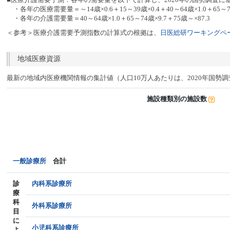
・各年の医療需要量＝～14歳×0.6＋15～39歳×0.4＋40～64歳×1.0＋65～74
・各年の介護需要量＝40～64歳×1.0＋65～74歳×9.7＋75歳～×87.3
＜参考＞医療介護需要予測指数の計算式の根拠は、
日医総研ワーキングペー
地域医療資源
最新の地域内医療機関情報の集計値（人口10万人あたりは、2020年国勢
施設種類別の施設数
一般診療所
合計
診
内科系診療所
療
科
外科系診療所
目
に
小児科系診療所
よ