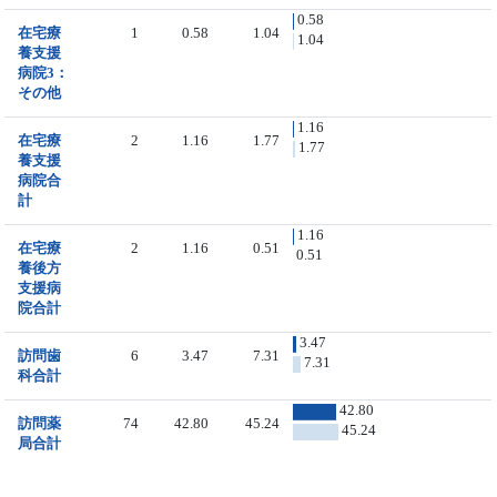
0.58
在宅療
1
0.58
1.04
1.04
養支援
病院3：
その他
1.16
在宅療
2
1.16
1.77
1.77
養支援
病院合
計
1.16
在宅療
2
1.16
0.51
0.51
養後方
支援病
院合計
3.47
訪問歯
6
3.47
7.31
7.31
科合計
42.80
訪問薬
74
42.80
45.24
45.24
局合計