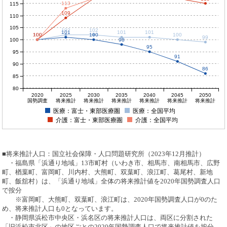
113
115
109
110
105
102
102
101
101
101
100
100
100
100
100
100
99
100
98
95
95
91
90
86
85
80
2020
2025
2030
2035
2040
2045
2050
国勢調査
将来推計
将来推計
将来推計
将来推計
将来推計
将来推計
医療：富士・東部医療圏
医療：全国平均
介護：富士・東部医療圏
介護：全国平均
■将来推計人口：国立社会保障・人口問題研究所（2023年12月推計）
・福島県「浜通り地域」13市町村（いわき市、相馬市、南相馬市、広野
町、楢葉町、富岡町、川内村、大熊町、双葉町、浪江町、葛尾村、新地
町、飯舘村）は、「浜通り地域」全体の将来推計値を2020年国勢調査人口
で按分
※富岡町、大熊町、双葉町、浪江町は、2020年国勢調査人口が0のた
め、将来推計人口も0となっています。
・静岡県浜松市中央区・浜名区の将来推計人口は、両区に分割された
「旧浜松市北区」の地区ごとの2020年国勢調査人口で将来推計値を按分