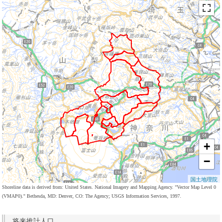
+
−
国土地理院
Shoreline data is derived from: United States. National Imagery and Mapping Agency. "Vector Map Level 0
(VMAP0)." Bethesda, MD: Denver, CO: The Agency; USGS Information Services, 1997.
将来推計人口