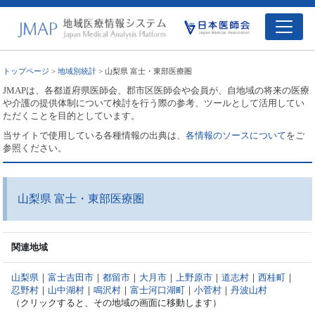
トップページ
>
地域別統計
> 山梨県 富士・東部医療圏
JMAPは、各都道府県医師会、郡市区医師会や会員が、自地域の将来の医療
や介護の提供体制について検討を行う際の参考、ツールとして活用してい
ただくことを目的としています。
当サイトで使用している各種情報の出典は、
各情報のソースについて
をご
参照ください。
山梨県 富士・東部医療圏
関連地域
山梨県
｜
富士吉田市
｜
都留市
｜
大月市
｜
上野原市
｜
道志村
｜
西桂町
｜
忍野村
｜
山中湖村
｜
鳴沢村
｜
富士河口湖町
｜
小菅村
｜
丹波山村
（クリックすると、その地域の画面に移動します）