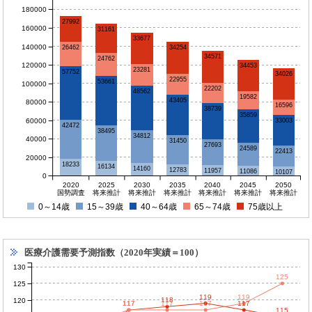
180000
27992
160000
31161
33677
140000
26462
34254
34571
24762
120000
34453
23281
57752
34026
22955
53661
100000
22202
48562
19582
43405
80000
16596
38739
35859
60000
33003
42472
38495
34812
40000
31450
27693
24589
22413
20000
18233
16134
14160
12783
11957
11086
10107
0
2020
2025
2030
2035
2040
2045
2050
国勢調査
将来推計
将来推計
将来推計
将来推計
将来推計
将来推計
0～14歳
15～39歳
40～64歳
65～74歳
75歳以上
医療介護需要予測指数（2020年実績＝100）
130
125
125
119
119
118
120
117
117
117
117
117
115