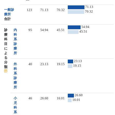
71.13
一般診
123
71.13
70.32
70.32
療所
合計
54.94
診
内
95
54.94
45.51
45.51
療
科
科
系
目
診
に
療
よ
所
る
23.13
分
外
40
23.13
19.15
19.15
類
科
系
診
療
所
26.60
小
46
26.60
16.01
16.01
児
科
系