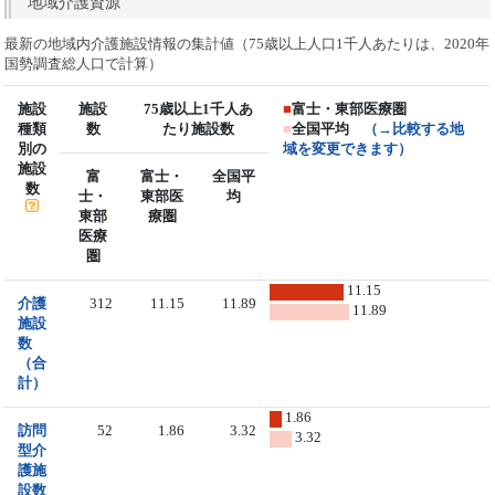
地域介護資源
最新の地域内介護施設情報の集計値（75歳以上人口1千人あたりは、2020年
国勢調査総人口で計算）
施設
施設
75歳以上1千人あ
■
富士・東部医療圏
種類
数
たり施設数
■
全国平均
（→比較する地
別の
域を変更できます）
施設
富
富士・
全国平
数
士・
東部医
均
東部
療圏
医療
圏
11.15
介護
312
11.15
11.89
11.89
施設
数
（合
計）
1.86
訪問
52
1.86
3.32
3.32
型介
護施
設数