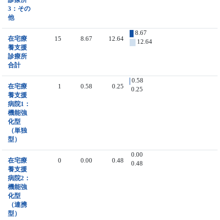
3：その
他
8.67
在宅療
15
8.67
12.64
12.64
養支援
診療所
合計
0.58
在宅療
1
0.58
0.25
0.25
養支援
病院1：
機能強
化型
（単独
型）
0.00
在宅療
0
0.00
0.48
0.48
養支援
病院2：
機能強
化型
（連携
型）