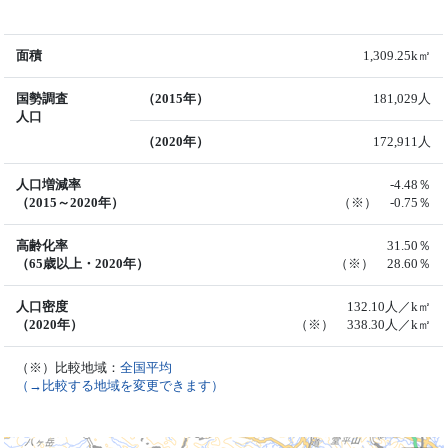
面積
1,309.25k㎡
国勢調査
（2015年）
181,029人
人口
（2020年）
172,911人
人口増減率
-4.48％
（2015～2020年）
（※） -0.75％
高齢化率
31.50％
（65歳以上・2020年）
（※） 28.60％
人口密度
132.10人／k㎡
（2020年）
（※） 338.30人／k㎡
（※）比較地域：
全国平均
（→比較する地域を変更できます）