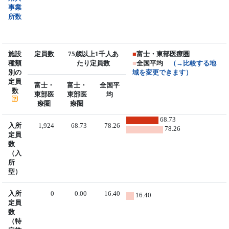
事業
所数
施設
定員数
75歳以上1千人あ
■
富士・東部医療圏
種類
たり定員数
■
全国平均
（→比較する地
別の
域を変更できます）
定員
富士・
富士・
全国平
数
東部医
東部医
均
療圏
療圏
68.73
入所
1,924
68.73
78.26
78.26
定員
数
（入
所
型）
入所
0
0.00
16.40
16.40
定員
数
（特