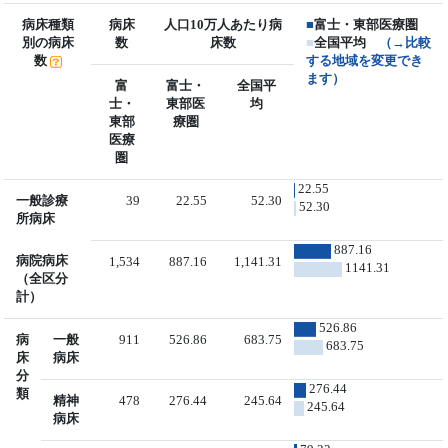
病床種類
病床
人口10万人あたり病
■
富士・東部医療圏
別の病床
数
床数
■
全国平均
（→比較
数
する地域を変更でき
ます）
富
富士・
全国平
士・
東部医
均
東部
療圏
医療
圏
22.55
一般診療
39
22.55
52.30
52.30
所病床
887.16
病院病床
1,534
887.16
1,141.31
1141.31
（全区分
計）
526.86
病
一般
911
526.86
683.75
683.75
床
病床
分
276.44
類
精神
478
276.44
245.64
245.64
病床