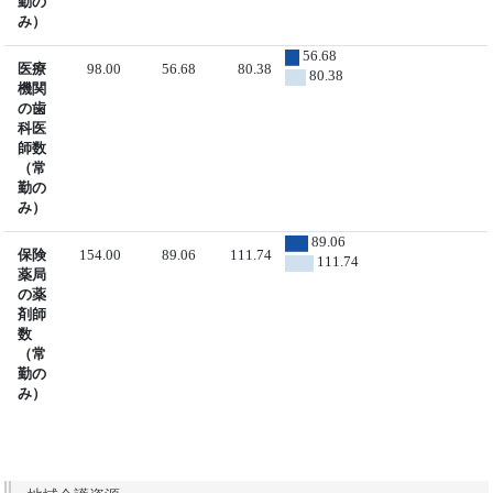
勤の
み）
56.68
医療
98.00
56.68
80.38
80.38
機関
の歯
科医
師数
（常
勤の
み）
89.06
保険
154.00
89.06
111.74
111.74
薬局
の薬
剤師
数
（常
勤の
み）