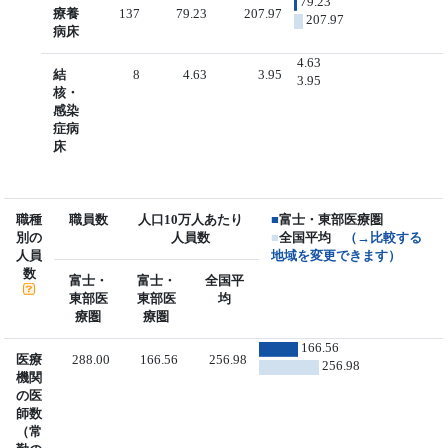
79.23
療養
137
79.23
207.97
207.97
病床
4.63
結
8
4.63
3.95
3.95
核・
感染
症病
床
職種
職員数
人口10万人あたり
■
富士・東部医療圏
別の
人員数
■
全国平均
（→比較する
人員
地域を変更できます）
数
富士・
富士・
全国平
東部医
東部医
均
療圏
療圏
166.56
医療
288.00
166.56
256.98
256.98
機関
の医
師数
（常