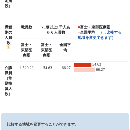
定施
設）
職種
職員数
75歳以上1千人あ
■
富士・東部医療圏
別の
たり人員数
■
全国平均
（→比較する
人員
地域を変更できます）
数
富士・
富士・
全国平
東部医
東部医
均
療圏
療圏
54.63
介護
1,529.23
54.63
66.27
66.27
職員
（常
勤換
算人
数）
比較する地域を変更することができます。