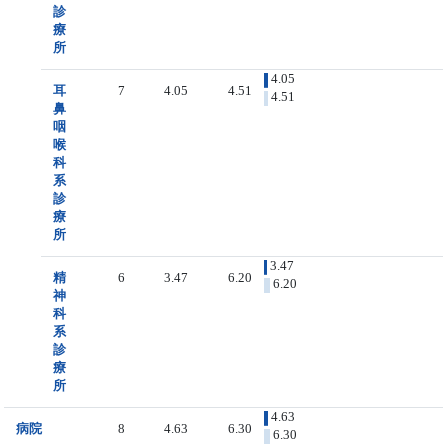
診
療
所
4.05
耳
7
4.05
4.51
4.51
鼻
咽
喉
科
系
診
療
所
3.47
精
6
3.47
6.20
6.20
神
科
系
診
療
所
4.63
病院
8
4.63
6.30
6.30