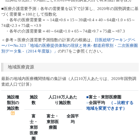
■医療介護需要予測：各年の需要量を以下で計算し、2020年の国勢調査に基
づく需要量＝100として指数化
・各年の医療需要量＝～14歳×0.6＋15～39歳×0.4＋40～64歳×1.0＋65～
74歳×2.3＋75歳～×3.9
・各年の介護需要量＝40～64歳×1.0＋65～74歳×9.7＋75歳～×87.3
＜参考＞医療介護需要予測指数の計算式の根拠は、
日医総研ワーキングペ
ーパーNo.323「地域の医療提供体制の現状と将来- 都道府県別・二次医療圏
別データ集 -（2014 年度版）」
のP17をご参照ください。
地域医療資源
最新の地域内医療機関情報の集計値（人口10万人あたりは、2020年国勢調
査総人口で計算）
施設種
施設
人口10万人あた
■
富士・東部医療圏
類別の
数
り施設数
■
全国平均
（→比較する
施設数
地域を変更できます）
富
富士・
全国平
士・
東部医
均
東部
療圏
医療
圏