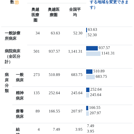
数
する地域を変更できま
す）
奥越
奥越医
全国平
医療
療圏
均
圏
63.63
一般診療
34
63.63
52.30
52.30
所病床
937.57
病院病床
501
937.57
1,141.31
1141.31
（全区分
計）
510.89
病
一般
273
510.89
683.75
683.75
床
病床
分
252.64
類
精神
135
252.64
245.64
245.64
病床
166.55
療養
89
166.55
207.97
207.97
病床
7.49
結
4
7.49
3.95
3.95