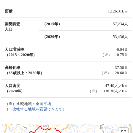
面積
1,126.31k㎡
国勢調査
（2015年）
57,234人
人口
（2020年）
53,436人
人口増減率
-6.64％
（2015～2020年）
（※） -0.75％
高齢化率
37.50％
（65歳以上・2020年）
（※） 28.60％
人口密度
47.40人／k㎡
（2020年）
（※） 338.30人／k㎡
（※）比較地域：
全国平均
（→比較する地域を変更できます）