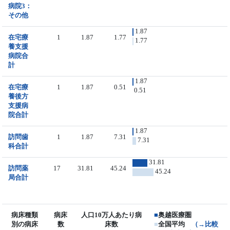
病院3：
その他
1.87
在宅療
1
1.87
1.77
1.77
養支援
病院合
計
1.87
在宅療
1
1.87
0.51
0.51
養後方
支援病
院合計
1.87
訪問歯
1
1.87
7.31
7.31
科合計
31.81
訪問薬
17
31.81
45.24
45.24
局合計
病床種類
病床
人口10万人あたり病
■
奥越医療圏
別の病床
数
床数
■
全国平均
（→比較