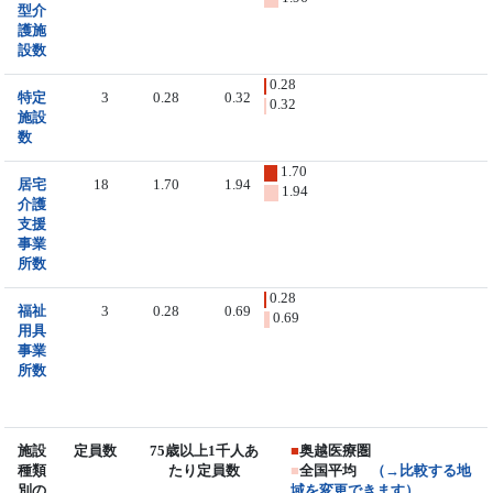
型介
護施
設数
0.28
特定
3
0.28
0.32
0.32
施設
数
1.70
居宅
18
1.70
1.94
1.94
介護
支援
事業
所数
0.28
福祉
3
0.28
0.69
0.69
用具
事業
所数
施設
定員数
75歳以上1千人あ
■
奥越医療圏
種類
たり定員数
■
全国平均
（→比較する地
別の
域を変更できます）