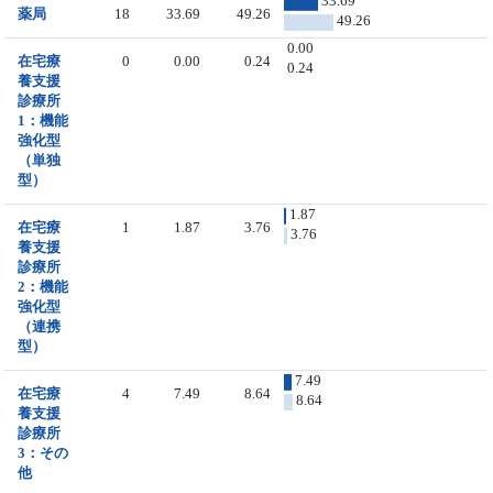
33.69
薬局
18
33.69
49.26
49.26
0.00
在宅療
0
0.00
0.24
0.24
養支援
診療所
1：機能
強化型
（単独
型）
1.87
在宅療
1
1.87
3.76
3.76
養支援
診療所
2：機能
強化型
（連携
型）
7.49
在宅療
4
7.49
8.64
8.64
養支援
診療所
3：その
他