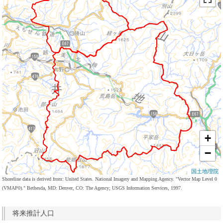
+
−
国土地理院
Shoreline data is derived from: United States. National Imagery and Mapping Agency. "Vector Map Level 0
(VMAP0)." Bethesda, MD: Denver, CO: The Agency; USGS Information Services, 1997.
将来推計人口