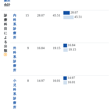
療所
合計
28.07
診
内
15
28.07
45.51
45.51
療
科
科
系
目
診
に
療
よ
所
る
16.84
分
外
9
16.84
19.15
19.15
類
科
系
診
療
所
14.97
小
8
14.97
16.01
16.01
児
科
系
診
療
所