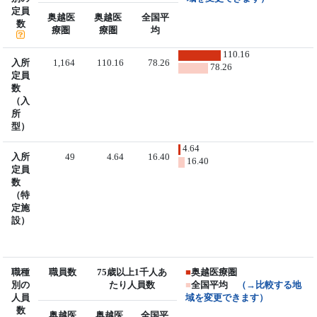
定員
奥越医
奥越医
全国平
数
療圏
療圏
均
110.16
入所
1,164
110.16
78.26
78.26
定員
数
（入
所
型）
4.64
入所
49
4.64
16.40
16.40
定員
数
（特
定施
設）
職種
職員数
75歳以上1千人あ
■
奥越医療圏
別の
たり人員数
■
全国平均
（→比較する地
人員
域を変更できます）
数
奥越医
奥越医
全国平