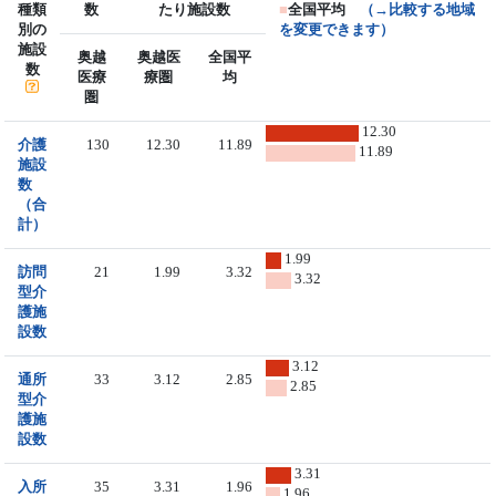
種類
数
たり施設数
■
全国平均
（→比較する地域
別の
を変更できます）
施設
奥越
奥越医
全国平
数
医療
療圏
均
圏
12.30
介護
130
12.30
11.89
11.89
施設
数
（合
計）
1.99
訪問
21
1.99
3.32
3.32
型介
護施
設数
3.12
通所
33
3.12
2.85
2.85
型介
護施
設数
3.31
入所
35
3.31
1.96
1.96