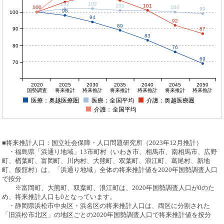
102
102
101
101
101
100
100
100
100
100
99
98
100
94
92
89
90
87
83
80
76
69
70
2020
2025
2030
2035
2040
2045
2050
国勢調査
将来推計
将来推計
将来推計
将来推計
将来推計
将来推計
医療：奥越医療圏
医療：全国平均
介護：奥越医療圏
介護：全国平均
■将来推計人口：国立社会保障・人口問題研究所（2023年12月推計）
・福島県「浜通り地域」13市町村（いわき市、相馬市、南相馬市、広野
町、楢葉町、富岡町、川内村、大熊町、双葉町、浪江町、葛尾村、新地
町、飯舘村）は、「浜通り地域」全体の将来推計値を2020年国勢調査人口
で按分
※富岡町、大熊町、双葉町、浪江町は、2020年国勢調査人口が0のた
め、将来推計人口も0となっています。
・静岡県浜松市中央区・浜名区の将来推計人口は、両区に分割された
「旧浜松市北区」の地区ごとの2020年国勢調査人口で将来推計値を按分