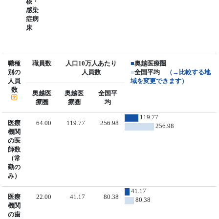
核・
感染
症病
床
職種
職員数
人口10万人あたり
■
奥越医療圏
別の
人員数
■
全国平均
（→比較する地
人員
域を変更できます）
数
奥越医
奥越医
全国平
療圏
療圏
均
119.77
医療
64.00
119.77
256.98
256.98
機関
の医
師数
（常
勤の
み）
41.17
医療
22.00
41.17
80.38
80.38
機関
の歯