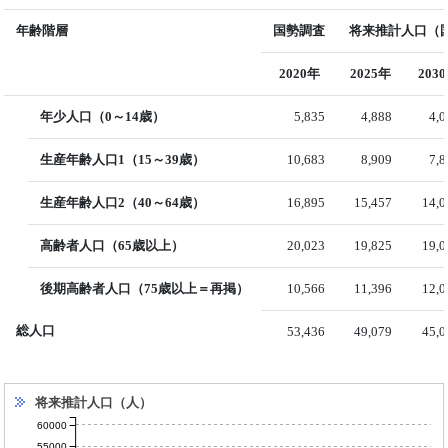
年齢階層
国勢調査
将来推計人口（国
2020年
2025年
203
年少人口（0～14歳）
5,835
4,888
4,
生産年齢人口1（15～39歳）
10,683
8,909
7,
生産年齢人口2（40～64歳）
16,895
15,457
14,0
高齢者人口（65歳以上）
20,023
19,825
19,0
後期高齢者人口（75歳以上＝再掲）
10,566
11,396
12,0
総人口
53,436
49,079
45,0
将来推計人口（人）
60000
55000