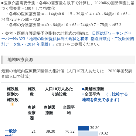
■医療介護需要予測：各年の需要量を以下で計算し、2020年の国勢調査に基
づく需要量＝100として指数化
・各年の医療需要量＝～14歳×0.6＋15～39歳×0.4＋40～64歳×1.0＋65～
74歳×2.3＋75歳～×3.9
・各年の介護需要量＝40～64歳×1.0＋65～74歳×9.7＋75歳～×87.3
＜参考＞医療介護需要予測指数の計算式の根拠は、
日医総研ワーキングペ
ーパーNo.323「地域の医療提供体制の現状と将来- 都道府県別・二次医療圏
別データ集 -（2014 年度版）」
のP17をご参照ください。
地域医療資源
最新の地域内医療機関情報の集計値（人口10万人あたりは、2020年国勢調
査総人口で計算）
施設種
施設
人口10万人あた
■
奥越医療圏
類別の
数
り施設数
■
全国平均
（→比較する
施設数
地域を変更できます）
奥越
奥越医
全国平
医療
療圏
均
圏
39.30
一般診
21
39.30
70.32
70.32