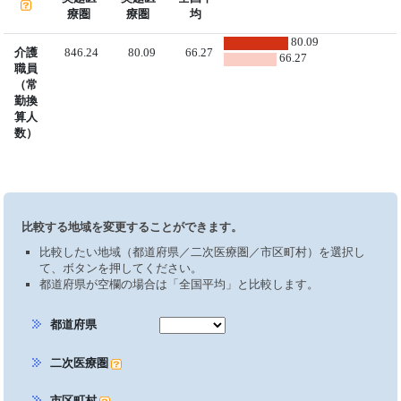
療圏
療圏
均
80.09
介護
846.24
80.09
66.27
66.27
職員
（常
勤換
算人
数）
比較する地域を変更することができます。
比較したい地域（都道府県／二次医療圏／市区町村）を選択し
て、ボタンを押してください。
都道府県が空欄の場合は「全国平均」と比較します。
都道府県
二次医療圏
市区町村