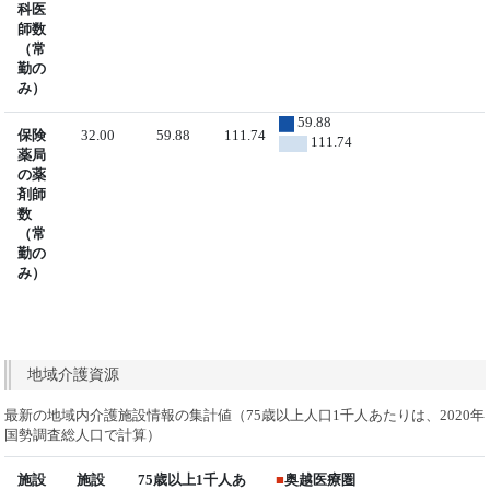
科医
師数
（常
勤の
み）
59.88
保険
32.00
59.88
111.74
111.74
薬局
の薬
剤師
数
（常
勤の
み）
地域介護資源
最新の地域内介護施設情報の集計値（75歳以上人口1千人あたりは、2020年
国勢調査総人口で計算）
施設
施設
75歳以上1千人あ
■
奥越医療圏