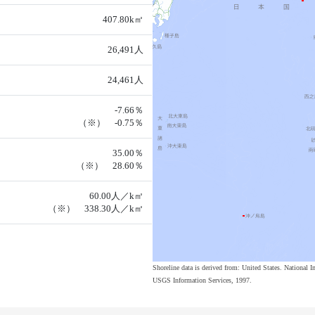
407.80k㎡
26,491人
24,461人
-7.66％
（※） -0.75％
35.00％
（※） 28.60％
60.00人／k㎡
（※） 338.30人／k㎡
Shoreline data is derived from: United States. Nation
USGS Information Services, 1997.