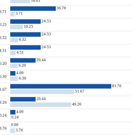
16.01
36.79
3.71
3.71
24.53
0.25
10.25
24.53
6.32
6.32
24.53
4.51
4.51
20.44
6.20
6.20
4.09
6.30
6.30
81.76
1.67
51.67
20.44
9.26
49.26
4.09
0.24
0.24
0.00
3.76
3.76