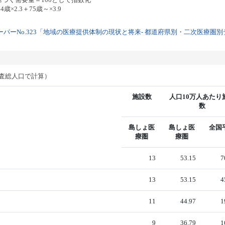
歳×2.3＋75歳～×3.9
パーNo.323「地域の医療提供体制の現状と将来- 都道府県別・二次医療圏別デー
調査総人口で計算）
施設数
人口10万人あたり
数
島しょ医
島しょ医
全国
療圏
療圏
13
53.15
7
13
53.15
4
11
44.97
1
9
36.79
1