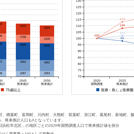
130
125
120
113
115
52
108
110
3926
3929
105
102
100
100
100
100
86
2788
98
100
2449
99
95
6099
5940
90
85
10
3992
3882
80
75
99
2087
2063
70
40
2045
2050
2020
2025
推計
将来推計
将来推計
国勢調査
将来推計
75歳以上
医療：島しょ医療圏
、楢葉町、富岡町、川内村、大熊町、双葉町、浪江町、葛尾村、新地町、飯舘
め、将来推計人口も0となっています。
浜松市北区」の地区ごとの2020年国勢調査人口で将来推計値を按分
基づく需要量＝100として指数化