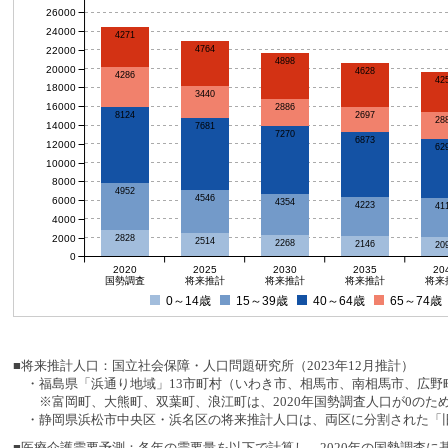
26000
24000
4271
4764
22000
4898
20000
4628
4286
42
18000
3440
16000
2886
2697
8124
28
14000
7681
7270
6873
12000
62
10000
8000
4952
4546
6000
4354
4223
41
4000
2000
2828
2514
2268
2146
20
0
2020
2025
2030
2035
20
国勢調査
将来推計
将来推計
将来推計
将来
0～14歳
15～39歳
40～64歳
65～74歳
■将来推計人口：国立社会保障・人口問題研究所（2023年12月推計）
・福島県「浜通り地域」13市町村（いわき市、相馬市、南相馬市、広野町
※富岡町、大熊町、双葉町、浪江町は、2020年国勢調査人口が0のた
・静岡県浜松市中央区・浜名区の将来推計人口は、両区に分割された「旧
■医療介護需要予測：各年の需要量を以下で計算し、2020年の国勢調査に