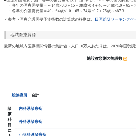
・各年の医療需要量＝～14歳×0.6＋15～39歳×0.4＋40～64歳×1.0＋65～74
・各年の介護需要量＝40～64歳×1.0＋65～74歳×9.7＋75歳～×87.3
＜参考＞医療介護需要予測指数の計算式の根拠は、
日医総研ワーキングペー
地域医療資源
最新の地域内医療機関情報の集計値（人口10万人あたりは、2020年国勢
施設種類別の施設数
一般診療所
合計
診
内科系診療所
療
科
外科系診療所
目
に
小児科系診療所
よ