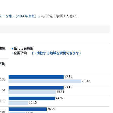
タ集 -（2014 年度版）」
のP17をご参照ください。
施設
■
島しょ医療圏
■
全国平均
（→比較する地域を変更できます）
平均
53.15
0.32
70.32
53.15
5.51
45.51
44.97
9.15
19.15
36.79
6.01