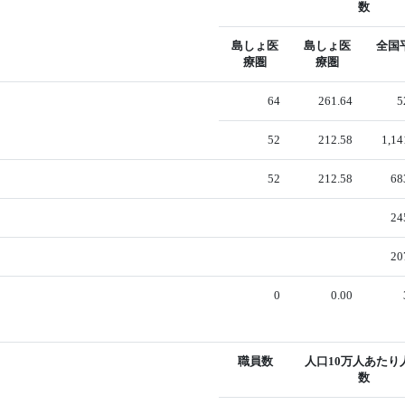
数
島しょ医
島しょ医
全国
療圏
療圏
64
261.64
5
52
212.58
1,14
52
212.58
68
24
20
0
0.00
職員数
人口10万人あたり
数