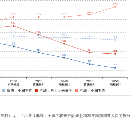
125
119
117
117
117
110
103
102
101
101
100
99
96
94
89
89
88
85
80
77
2030
2035
2040
2045
2050
将来推計
将来推計
将来推計
将来推計
将来推計
医療：全国平均
介護：島しょ医療圏
介護：全国平均
村）は、「浜通り地域」全体の将来推計値を2020年国勢調査人口で按分