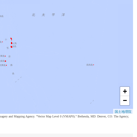
+
−
国土地理院
al Imagery and Mapping Agency. "Vector Map Level 0 (VMAP0)." Bethesda, MD: Denver, CO: The Agency;