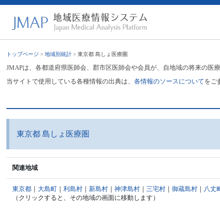
トップページ
>
地域別統計
> 東京都 島しょ医療圏
JMAPは、各都道府県医師会、郡市区医師会や会員が、自地域の将来の医
当サイトで使用している各種情報の出典は、
各情報のソースについて
をご
東京都 島しょ医療圏
関連地域
東京都
｜
大島町
｜
利島村
｜
新島村
｜
神津島村
｜
三宅村
｜
御蔵島村
｜
八丈
（クリックすると、その地域の画面に移動します）