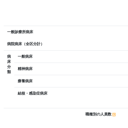
一般診療所病床
病院病床（全区分計）
病
一般病床
床
分
精神病床
類
療養病床
結核・感染症病床
職種別の人員数