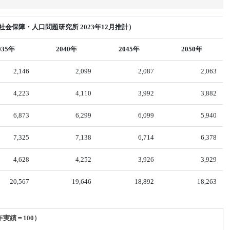
会保障・人口問題研究所 2023年12月推計）
035年
2040年
2045年
2050年
2,146
2,099
2,087
2,063
4,223
4,110
3,992
3,882
6,873
6,299
6,099
5,940
7,325
7,138
6,714
6,378
4,628
4,252
3,926
3,929
20,567
19,646
18,892
18,263
年実績＝100）