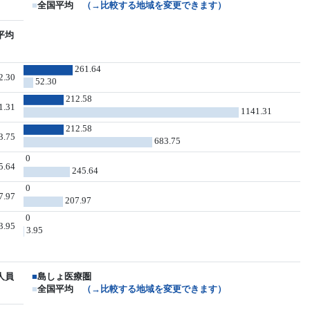
■
全国平均
（→比較する地域を変更できます）
平均
261.64
2.30
52.30
212.58
1.31
1141.31
212.58
3.75
683.75
0
5.64
245.64
0
7.97
207.97
0
3.95
3.95
人員
■
島しょ医療圏
■
全国平均
（→比較する地域を変更できます）