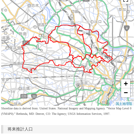
+
−
国土地理院
Shoreline data is derived from: United States. National Imagery and Mapping Agency. "Vector Map Level 0
(VMAP0)." Bethesda, MD: Denver, CO: The Agency; USGS Information Services, 1997.
将来推計人口