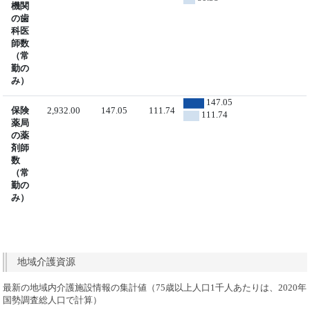
機関
の歯
科医
師数
（常
勤の
み）
147.05
保険
2,932.00
147.05
111.74
111.74
薬局
の薬
剤師
数
（常
勤の
み）
地域介護資源
最新の地域内介護施設情報の集計値（75歳以上人口1千人あたりは、2020年
国勢調査総人口で計算）