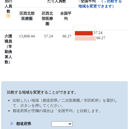
別の
たり人員数
■
全国平均
（→比較する
人員
地域を変更できます）
数
区西北部
区西北
全国平
医療圏
部医療
均
圏
57.24
介護
13,808.44
57.24
66.27
66.27
職員
（常
勤換
算人
数）
比較する地域を変更することができます。
比較したい地域（都道府県／二次医療圏／市区町村）を選択し
て、ボタンを押してください。
都道府県が空欄の場合は「全国平均」と比較します。
都道府県