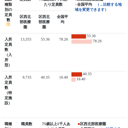
種類
たり定員数
■
全国平均
（→比較する地
別の
域を変更できます）
定員
区西北
区西北
全国平
数
部医療
部医療
均
圏
圏
55.36
入所
13,355
55.36
78.26
78.26
定員
数
（入
所
型）
40.35
入所
9,735
40.35
16.40
16.40
定員
数
（特
定施
設）
職種
職員数
75歳以上1千人あ
■
区西北部医療圏