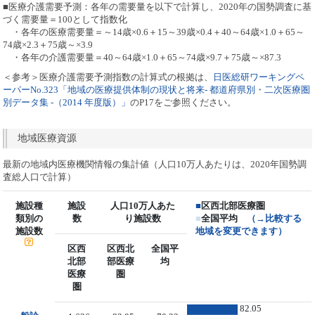
■医療介護需要予測：各年の需要量を以下で計算し、2020年の国勢調査に基
づく需要量＝100として指数化
・各年の医療需要量＝～14歳×0.6＋15～39歳×0.4＋40～64歳×1.0＋65～
74歳×2.3＋75歳～×3.9
・各年の介護需要量＝40～64歳×1.0＋65～74歳×9.7＋75歳～×87.3
＜参考＞医療介護需要予測指数の計算式の根拠は、
日医総研ワーキングペ
ーパーNo.323「地域の医療提供体制の現状と将来- 都道府県別・二次医療圏
別データ集 -（2014 年度版）」
のP17をご参照ください。
地域医療資源
最新の地域内医療機関情報の集計値（人口10万人あたりは、2020年国勢調
査総人口で計算）
施設種
施設
人口10万人あた
■
区西北部医療圏
類別の
数
り施設数
■
全国平均
（→比較する
施設数
地域を変更できます）
区西
区西北
全国平
北部
部医療
均
医療
圏
圏
82.05