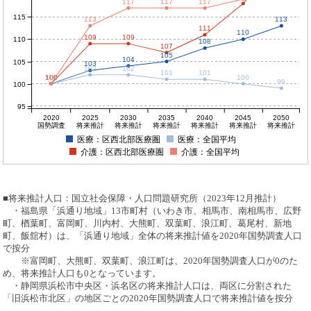
117
117
117
115
113
113
111
110
109
109
110
108
107
105
104
105
103
102
102
101
101
100
100
100
100
100
99
100
95
2020
2025
2030
2035
2040
2045
2050
国勢調査
将来推計
将来推計
将来推計
将来推計
将来推計
将来推計
医療：区西北部医療圏
医療：全国平均
介護：区西北部医療圏
介護：全国平均
■将来推計人口：国立社会保障・人口問題研究所（2023年12月推計）
・福島県「浜通り地域」13市町村（いわき市、相馬市、南相馬市、広野
町、楢葉町、富岡町、川内村、大熊町、双葉町、浪江町、葛尾村、新地
町、飯舘村）は、「浜通り地域」全体の将来推計値を2020年国勢調査人口
で按分
※富岡町、大熊町、双葉町、浪江町は、2020年国勢調査人口が0のた
め、将来推計人口も0となっています。
・静岡県浜松市中央区・浜名区の将来推計人口は、両区に分割された
「旧浜松市北区」の地区ごとの2020年国勢調査人口で将来推計値を按分