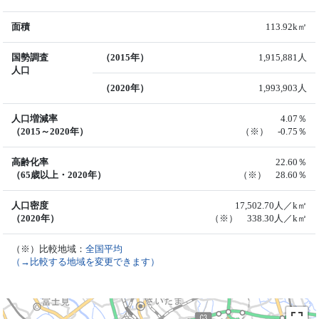
面積
113.92k㎡
国勢調査
（2015年）
1,915,881人
人口
（2020年）
1,993,903人
人口増減率
4.07％
（2015～2020年）
（※） -0.75％
高齢化率
22.60％
（65歳以上・2020年）
（※） 28.60％
人口密度
17,502.70人／k㎡
（2020年）
（※） 338.30人／k㎡
（※）比較地域：
全国平均
（→比較する地域を変更できます）