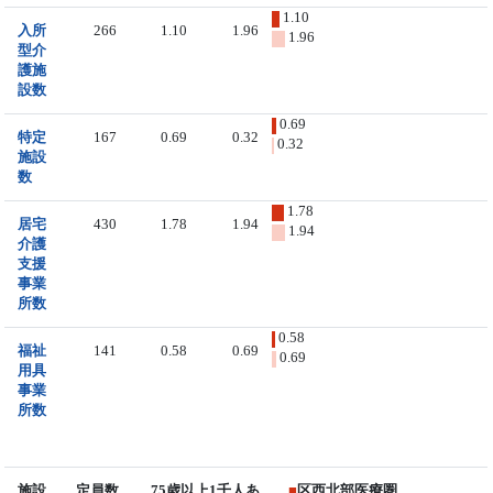
1.10
入所
266
1.10
1.96
1.96
型介
護施
設数
0.69
特定
167
0.69
0.32
0.32
施設
数
1.78
居宅
430
1.78
1.94
1.94
介護
支援
事業
所数
0.58
福祉
141
0.58
0.69
0.69
用具
事業
所数
施設
定員数
75歳以上1千人あ
■
区西北部医療圏