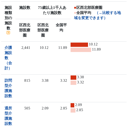
施設
施設数
75歳以上1千人あ
■
区西北部医療圏
種類
たり施設数
■
全国平均
（→比較する地
別の
域を変更できます）
施設
区西北
区西北
全国平
数
部医療
部医療
均
圏
圏
10.12
介護
2,441
10.12
11.89
11.89
施設
数
（合
計）
3.38
訪問
815
3.38
3.32
3.32
型介
護施
設数
2.09
通所
505
2.09
2.85
2.85
型介
護施
設数