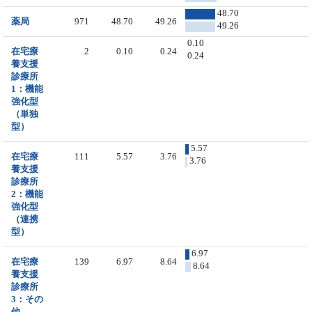
48.70
薬局
971
48.70
49.26
49.26
0.10
在宅療
2
0.10
0.24
0.24
養支援
診療所
1：機能
強化型
（単独
型）
5.57
在宅療
111
5.57
3.76
3.76
養支援
診療所
2：機能
強化型
（連携
型）
6.97
在宅療
139
6.97
8.64
8.64
養支援
診療所
3：その
他