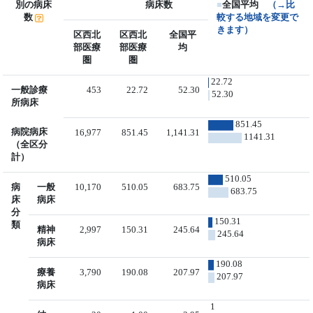
別の病床
病床数
■
全国平均
（→比
数
較する地域を変更で
きます）
区西北
区西北
全国平
部医療
部医療
均
圏
圏
22.72
一般診療
453
22.72
52.30
52.30
所病床
851.45
病院病床
16,977
851.45
1,141.31
1141.31
（全区分
計）
510.05
病
一般
10,170
510.05
683.75
683.75
床
病床
分
150.31
類
精神
2,997
150.31
245.64
245.64
病床
190.08
療養
3,790
190.08
207.97
207.97
病床
1