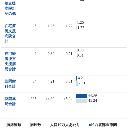
養支援
病院3：
その他
1.25
在宅療
25
1.25
1.77
1.77
養支援
病院合
計
0.30
在宅療
6
0.30
0.51
0.51
養後方
支援病
院合計
4.21
訪問歯
84
4.21
7.31
7.31
科合計
44.39
訪問薬
885
44.39
45.24
45.24
局合計
病床種類
病床数
人口10万人あたり
■
区西北部医療圏