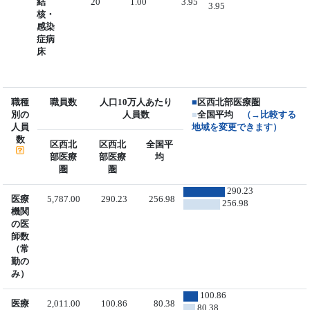
結
20
1.00
3.95
3.95
核・
感染
症病
床
職種
職員数
人口10万人あたり
■
区西北部医療圏
別の
人員数
■
全国平均
（→比較する
人員
地域を変更できます）
数
区西北
区西北
全国平
部医療
部医療
均
圏
圏
290.23
医療
5,787.00
290.23
256.98
256.98
機関
の医
師数
（常
勤の
み）
100.86
医療
2,011.00
100.86
80.38
80.38