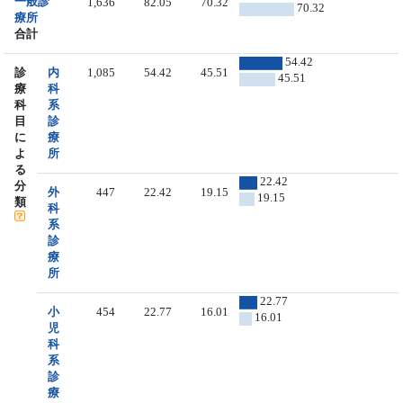
一般診
1,636
82.05
70.32
70.32
療所
合計
54.42
診
内
1,085
54.42
45.51
45.51
療
科
科
系
目
診
に
療
よ
所
る
22.42
分
外
447
22.42
19.15
19.15
類
科
系
診
療
所
22.77
小
454
22.77
16.01
16.01
児
科
系
診
療