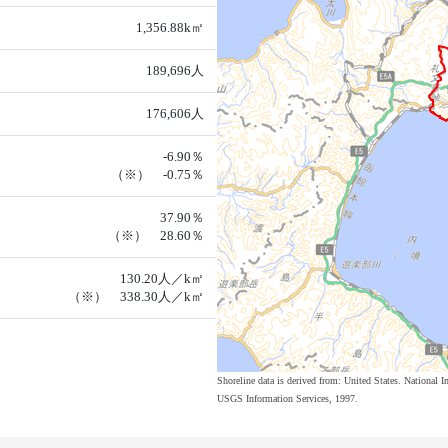
1,356.88k㎡
189,696人
176,606人
-6.90％
（※） -0.75％
37.90％
（※） 28.60％
130.20人／k㎡
（※） 338.30人／k㎡
Shoreline data is derived from: United States. Nation
USGS Information Services, 1997.