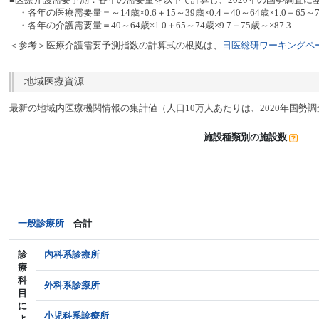
・各年の医療需要量＝～14歳×0.6＋15～39歳×0.4＋40～64歳×1.0＋65～74
・各年の介護需要量＝40～64歳×1.0＋65～74歳×9.7＋75歳～×87.3
＜参考＞医療介護需要予測指数の計算式の根拠は、
日医総研ワーキングペー
地域医療資源
最新の地域内医療機関情報の集計値（人口10万人あたりは、2020年国勢
施設種類別の施設数
一般診療所
合計
診
内科系診療所
療
科
外科系診療所
目
に
小児科系診療所
よ