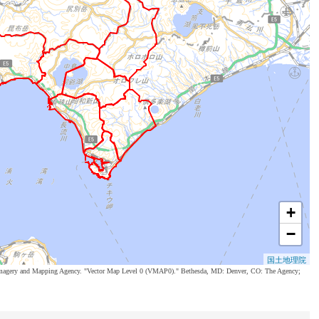
+
−
国土地理院
al Imagery and Mapping Agency. "Vector Map Level 0 (VMAP0)." Bethesda, MD: Denver, CO: The Agency;