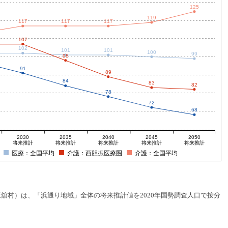
125
119
117
117
117
107
102
101
101
100
99
98
91
89
84
83
82
78
72
68
2030
2035
2040
2045
2050
将来推計
将来推計
将来推計
将来推計
将来推計
医療：全国平均
介護：西胆振医療圏
介護：全国平均
村）は、「浜通り地域」全体の将来推計値を2020年国勢調査人口で按分