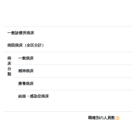
一般診療所病床
病院病床（全区分計）
病
一般病床
床
分
精神病床
類
療養病床
結核・感染症病床
職種別の人員数