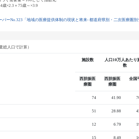
歳×2.3＋75歳～×3.9
パーNo.323「地域の医療提供体制の現状と将来- 都道府県別・二次医療圏別デー
調査総人口で計算）
施設数
人口10万人あたり
数
西胆振医
西胆振医
全国
療圏
療圏
74
41.90
7
51
28.88
4
12
6.79
1
15
8.49
1