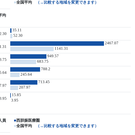
■
全国平均
（→比較する地域を変更できます）
平均
35.11
2.30
52.30
2467.07
1.31
1141.31
949.57
3.75
683.75
788.2
5.64
245.64
713.45
7.97
207.97
15.85
3.95
3.95
人員
■
西胆振医療圏
■
全国平均
（→比較する地域を変更できます）