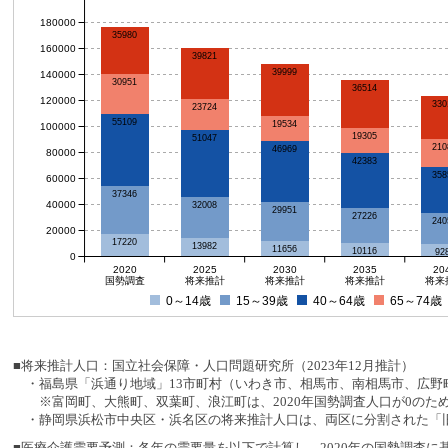
180000
35980
160000
39821
39999
140000
30951
36514
120000
330
23724
55109
19534
100000
19305
51047
210
46969
80000
42383
358
60000
37346
40000
32008
29951
27226
240
20000
17220
13982
11656
10116
92
0
2020
2025
2030
2035
20
国勢調査
将来推計
将来推計
将来推計
将来
0～14歳
15～39歳
40～64歳
65～74歳
■将来推計人口：国立社会保障・人口問題研究所（2023年12月推計）
・福島県「浜通り地域」13市町村（いわき市、相馬市、南相馬市、広野町
※富岡町、大熊町、双葉町、浪江町は、2020年国勢調査人口が0のた
・静岡県浜松市中央区・浜名区の将来推計人口は、両区に分割された「旧
■医療介護需要予測：各年の需要量を以下で計算し、2020年の国勢調査に