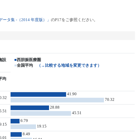
タ集 -（2014 年度版）」
のP17をご参照ください。
施設
■
西胆振医療圏
■
全国平均
（→比較する地域を変更できます）
平均
41.90
0.32
70.32
28.88
5.51
45.51
6.79
9.15
19.15
8.49
6.01