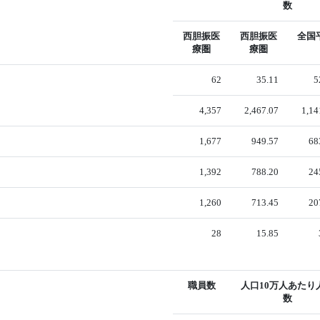
数
西胆振医
西胆振医
全国
療圏
療圏
62
35.11
5
4,357
2,467.07
1,14
1,677
949.57
68
1,392
788.20
24
1,260
713.45
20
28
15.85
職員数
人口10万人あたり
数