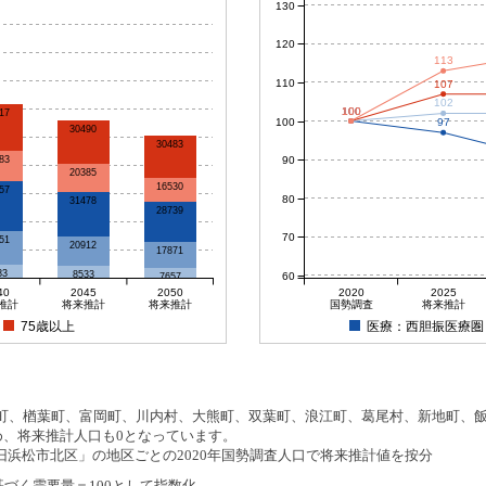
130
120
113
110
107
102
100
100
100
100
17
100
97
30490
30483
90
83
20385
16530
57
80
31478
28739
70
51
20912
17871
83
8533
60
7657
40
2045
2050
2020
2025
推計
将来推計
将来推計
国勢調査
将来推計
75歳以上
医療：西胆振医療圏
、楢葉町、富岡町、川内村、大熊町、双葉町、浪江町、葛尾村、新地町、飯舘
め、将来推計人口も0となっています。
浜松市北区」の地区ごとの2020年国勢調査人口で将来推計値を按分
基づく需要量＝100として指数化