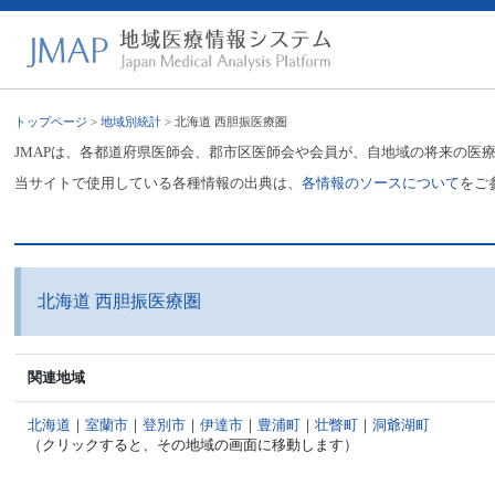
トップページ
>
地域別統計
> 北海道 西胆振医療圏
JMAPは、各都道府県医師会、郡市区医師会や会員が、自地域の将来の医
当サイトで使用している各種情報の出典は、
各情報のソースについて
をご
北海道 西胆振医療圏
関連地域
北海道
｜
室蘭市
｜
登別市
｜
伊達市
｜
豊浦町
｜
壮瞥町
｜
洞爺湖町
（クリックすると、その地域の画面に移動します）