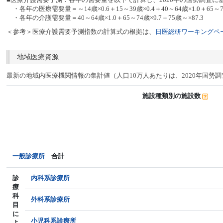
・各年の医療需要量＝～14歳×0.6＋15～39歳×0.4＋40～64歳×1.0＋65～74
・各年の介護需要量＝40～64歳×1.0＋65～74歳×9.7＋75歳～×87.3
＜参考＞医療介護需要予測指数の計算式の根拠は、
日医総研ワーキングペー
地域医療資源
最新の地域内医療機関情報の集計値（人口10万人あたりは、2020年国勢
施設種類別の施設数
一般診療所
合計
診
内科系診療所
療
科
外科系診療所
目
に
小児科系診療所
よ