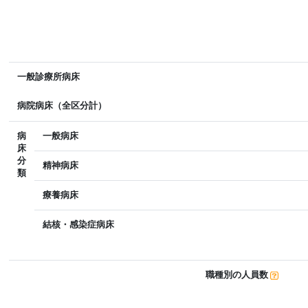
一般診療所病床
病院病床（全区分計）
病
一般病床
床
分
精神病床
類
療養病床
結核・感染症病床
職種別の人員数