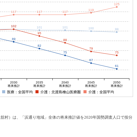
125
119
117
117
117
102
102
101
101
100
99
95
89
88
82
79
75
75
67
61
2030
2035
2040
2045
2050
将来推計
将来推計
将来推計
将来推計
将来推計
医療：全国平均
介護：北渡島檜山医療圏
介護：全国平均
村）は、「浜通り地域」全体の将来推計値を2020年国勢調査人口で按分