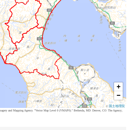
+
−
国土地理院
al Imagery and Mapping Agency. "Vector Map Level 0 (VMAP0)." Bethesda, MD: Denver, CO: The Agency;