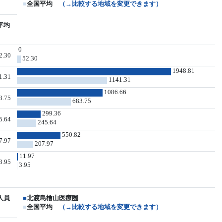
■
全国平均
（→比較する地域を変更できます）
平均
0
2.30
52.30
1948.81
1.31
1141.31
1086.66
3.75
683.75
299.36
5.64
245.64
550.82
7.97
207.97
11.97
3.95
3.95
人員
■
北渡島檜山医療圏
■
全国平均
（→比較する地域を変更できます）