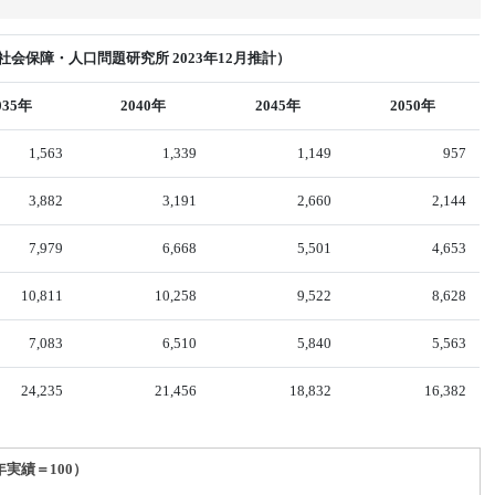
会保障・人口問題研究所 2023年12月推計）
035年
2040年
2045年
2050年
1,563
1,339
1,149
957
3,882
3,191
2,660
2,144
7,979
6,668
5,501
4,653
10,811
10,258
9,522
8,628
7,083
6,510
5,840
5,563
24,235
21,456
18,832
16,382
年実績＝100）