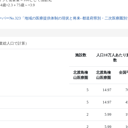
歳×2.3＋75歳～×3.9
パーNo.323「地域の医療提供体制の現状と将来- 都道府県別・二次医療圏別デー
調査総人口で計算）
施設数
人口10万人あたり
数
北渡島檜
北渡島檜
全国
山医療圏
山医療圏
5
14.97
7
5
14.97
4
2
5.99
1
2
5.99
1