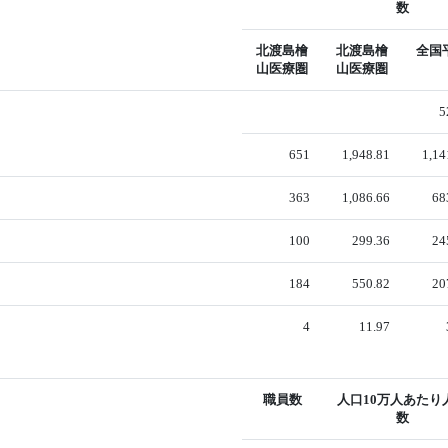
数
北渡島檜
北渡島檜
全国
山医療圏
山医療圏
5
651
1,948.81
1,14
363
1,086.66
68
100
299.36
24
184
550.82
20
4
11.97
職員数
人口10万人あたり
数