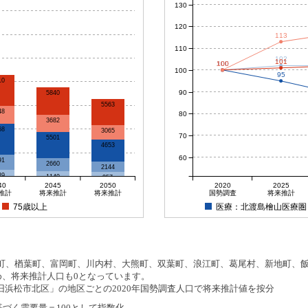
130
120
113
110
102
101
100
100
100
100
100
95
10
90
5840
5563
48
80
3682
68
3065
70
5501
4653
60
91
2660
2144
39
1149
957
40
2045
2050
2020
2025
推計
将来推計
将来推計
国勢調査
将来推計
75歳以上
医療：北渡島檜山医療圏
、楢葉町、富岡町、川内村、大熊町、双葉町、浪江町、葛尾村、新地町、飯舘
め、将来推計人口も0となっています。
浜松市北区」の地区ごとの2020年国勢調査人口で将来推計値を按分
基づく需要量＝100として指数化