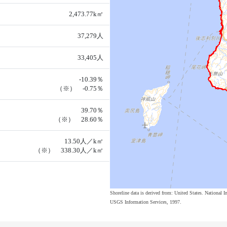
2,473.77k㎡
37,279人
33,405人
-10.39％
（※） -0.75％
39.70％
（※） 28.60％
13.50人／k㎡
（※） 338.30人／k㎡
Shoreline data is derived from: United States. Nation
USGS Information Services, 1997.