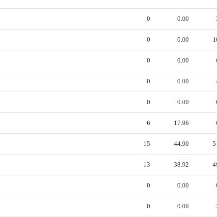
0
0.00
0
0.00
1
0
0.00
0
0.00
0
0.00
6
17.96
15
44.90
5
13
38.92
4
0
0.00
0
0.00