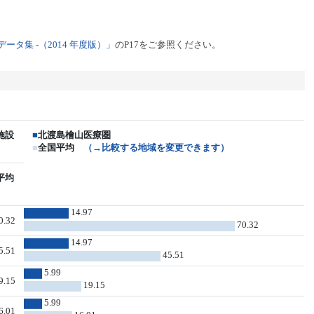
タ集 -（2014 年度版）」
のP17をご参照ください。
施設
■
北渡島檜山医療圏
■
全国平均
（→比較する地域を変更できます）
平均
14.97
0.32
70.32
14.97
5.51
45.51
5.99
9.15
19.15
5.99
6.01