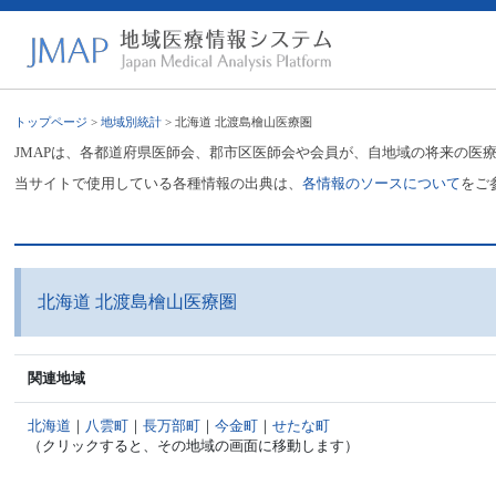
トップページ
>
地域別統計
> 北海道 北渡島檜山医療圏
JMAPは、各都道府県医師会、郡市区医師会や会員が、自地域の将来の医
当サイトで使用している各種情報の出典は、
各情報のソースについて
をご
北海道 北渡島檜山医療圏
関連地域
北海道
｜
八雲町
｜
長万部町
｜
今金町
｜
せたな町
（クリックすると、その地域の画面に移動します）