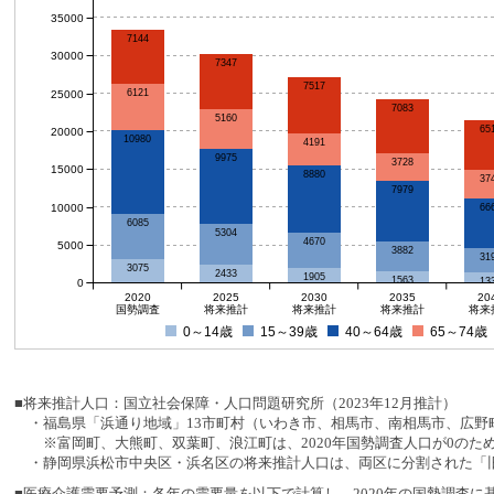
35000
7144
30000
7347
7517
6121
25000
7083
5160
65
20000
10980
4191
9975
3728
15000
8880
37
7979
10000
66
6085
5304
4670
5000
3882
31
3075
2433
1905
1563
13
0
2020
2025
2030
2035
20
国勢調査
将来推計
将来推計
将来推計
将来
0～14歳
15～39歳
40～64歳
65～74歳
■将来推計人口：国立社会保障・人口問題研究所（2023年12月推計）
・福島県「浜通り地域」13市町村（いわき市、相馬市、南相馬市、広野町
※富岡町、大熊町、双葉町、浪江町は、2020年国勢調査人口が0のた
・静岡県浜松市中央区・浜名区の将来推計人口は、両区に分割された「旧
■医療介護需要予測：各年の需要量を以下で計算し、2020年の国勢調査に