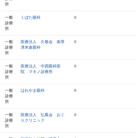
所
一般
くぼた眼科
0
診療
所
一般
医療法人 久敬会 南草
0
診療
津米倉眼科
所
一般
医療法人 中西眼科医
0
診療
院 マキノ診療所
所
一般
はれやま眼科
0
診療
所
一般
医療法人 弘鳳会 おぐ
0
診療
りクリニック
所