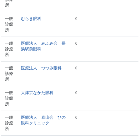
所
一般
むらき眼科
0
診療
所
一般
医療法人 みふみ会 長
0
診療
浜駅前眼科
所
一般
医療法人 つつみ眼科
0
診療
所
一般
大津京なかた眼科
0
診療
所
一般
医療法人 泰山会 ひの
0
診療
眼科クリニック
所