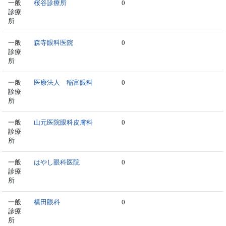
一般
桜谷診療所
0
診療
所
一般
森寺眼科医院
0
診療
所
一般
医療法人 稲富眼科
0
診療
所
一般
山元医院眼科皮膚科
0
診療
所
一般
はやし眼科医院
0
診療
所
一般
横田眼科
0
診療
所