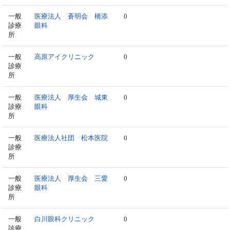
一般
医療法人 蒼明会 橋添
0
診療
眼科
所
一般
高原アイクリニック
0
診療
所
一般
医療法人 厚生会 城東
0
診療
眼科
所
一般
医療法人社団 松本医院
0
診療
所
一般
医療法人 厚生会 三愛
0
診療
眼科
所
一般
白川眼科クリニック
0
診療