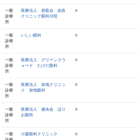
一般
医療法人 碧藍会 由良
0
診療
クリニック眼科分院
所
一般
いしい眼科
0
診療
所
一般
医療法人 グリーンスウ
0
診療
ォード たけだ眼科
所
一般
医療法人 加地クリニッ
0
診療
ク 加地眼科
所
一般
医療法人 健央会 ほり
0
診療
お眼科
所
一般
小森眼科クリニック
0
診療