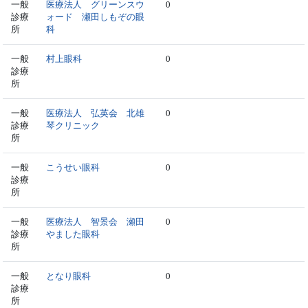
一般
医療法人 グリーンスウ
0
診療
ォード 瀬田しもぞの眼
所
科
一般
村上眼科
0
診療
所
一般
医療法人 弘英会 北雄
0
診療
琴クリニック
所
一般
こうせい眼科
0
診療
所
一般
医療法人 智景会 瀬田
0
診療
やました眼科
所
一般
となり眼科
0
診療
所