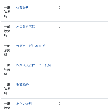
一般
佐藤眼科
0
診療
所
一般
水口眼科医院
0
診療
所
一般
米原市 近江診療所
0
診療
所
一般
医療法人社団 平田眼科
0
診療
所
一般
明愛眼科
0
診療
所
一般
あらい眼科
0
診療