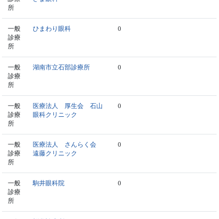
所
一般
ひまわり眼科
0
診療
所
一般
湖南市立石部診療所
0
診療
所
一般
医療法人 厚生会 石山
0
診療
眼科クリニック
所
一般
医療法人 さんらく会
0
診療
遠藤クリニック
所
一般
駒井眼科院
0
診療
所