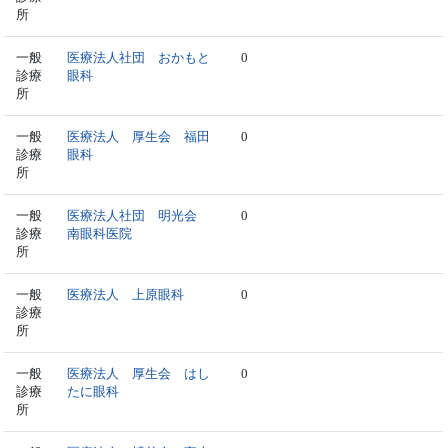
所
一般
医療法人社団 おかもと
0
診療
眼科
所
一般
医療法人 厚生会 福田
0
診療
眼科
所
一般
医療法人社団 明光会
0
診療
南眼科医院
所
一般
医療法人 上原眼科
0
診療
所
一般
医療法人 厚生会 はし
0
診療
たに眼科
所