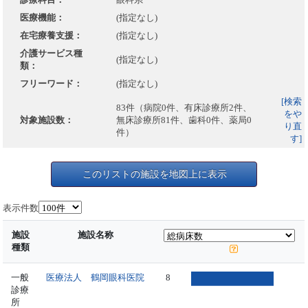
医療機能：
(指定なし)
在宅療養支援：
(指定なし)
介護サービス種
(指定なし)
類：
フリーワード：
(指定なし)
[検索
83件（病院0件、有床診療所2件、
をや
対象施設数：
無床診療所81件、歯科0件、薬局0
り直
件）
す]
このリストの施設を地図上に表示
表示件数
施設
施設名称
種類
一般
医療法人 鶴岡眼科医院
8
診療
所