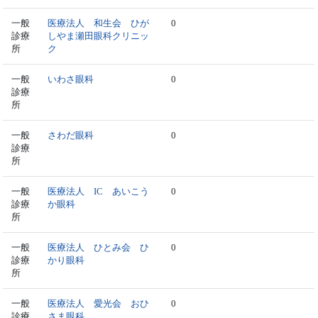
一般
医療法人 和生会 ひが
0
診療
しやま瀬田眼科クリニッ
所
ク
一般
いわさ眼科
0
診療
所
一般
さわだ眼科
0
診療
所
一般
医療法人 IC あいこう
0
診療
か眼科
所
一般
医療法人 ひとみ会 ひ
0
診療
かり眼科
所
一般
医療法人 愛光会 おひ
0
診療
さま眼科