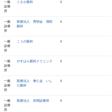
一般
くさか眼科
0
診療
所
一般
医療法人 秀明会 増田
0
診療
眼科
所
一般
こうの眼科
0
診療
所
一般
やすはら眼科クリニック
0
診療
所
一般
医療法人 奉仁会 いし
0
診療
だ眼科
所
一般
医療法人 井関診療所
0
診療
所