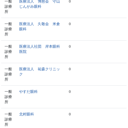
一般
医療法人 博慈会 守山
0
診療
じんがみ眼科
所
一般
医療法人 久敬会 米倉
0
診療
眼科
所
一般
医療法人社団 岸本眼科
0
診療
医院
所
一般
医療法人 祐森クリニッ
0
診療
ク
所
一般
やすだ眼科
0
診療
所
一般
北村眼科
0
診療
所