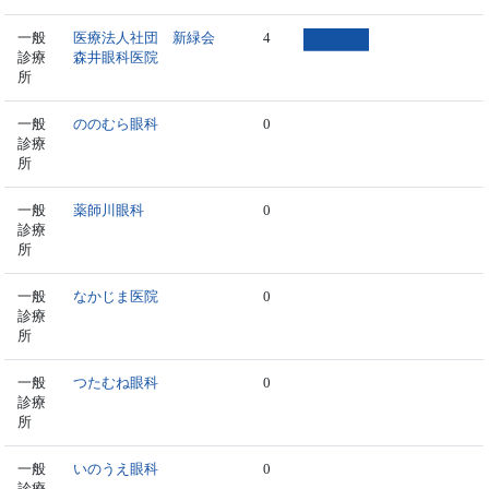
一般
医療法人社団 新緑会
4
診療
森井眼科医院
所
一般
ののむら眼科
0
診療
所
一般
薬師川眼科
0
診療
所
一般
なかじま医院
0
診療
所
一般
つたむね眼科
0
診療
所
一般
いのうえ眼科
0
診療