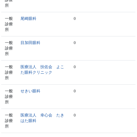
所
一般
尾崎眼科
0
診療
所
一般
目加田眼科
0
診療
所
一般
医療法人 扶佐会 よこ
0
診療
た眼科クリニック
所
一般
せきい眼科
0
診療
所
一般
医療法人 幸心会 たき
0
診療
はた眼科
所