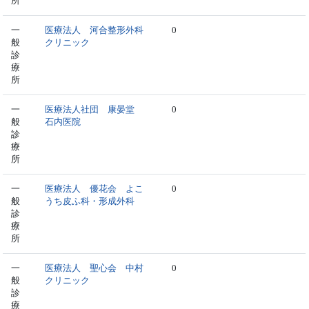
所
一
医療法人 河合整形外科
0
般
クリニック
診
療
所
一
医療法人社団 康晏堂
0
般
石内医院
診
療
所
一
医療法人 優花会 よこ
0
般
うち皮ふ科・形成外科
診
療
所
一
医療法人 聖心会 中村
0
般
クリニック
診
療