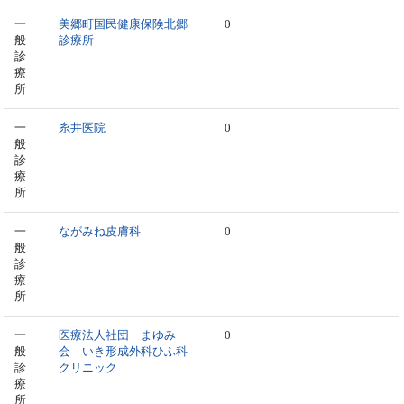
一
美郷町国民健康保険北郷
0
般
診療所
診
療
所
一
糸井医院
0
般
診
療
所
一
ながみね皮膚科
0
般
診
療
所
一
医療法人社団 まゆみ
0
般
会 いき形成外科ひふ科
診
クリニック
療
所