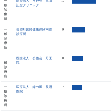
一
医療法人 常伸会 亀山
17
般
記念クリニック
診
療
所
一
美郷町国民健康保険南郷
9
般
診療所
診
療
所
一
医療法人 公佑会 丹医
8
般
院
診
療
所
一
医療法人 緑の風 長沼
7
般
医院
診
療
所