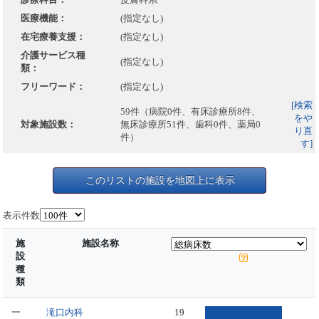
医療機能：
(指定なし)
在宅療養支援：
(指定なし)
介護サービス種
(指定なし)
類：
フリーワード：
(指定なし)
[検索
59件（病院0件、有床診療所8件、
をや
対象施設数：
無床診療所51件、歯科0件、薬局0
り直
件）
す]
このリストの施設を地図上に表示
表示件数
施
施設名称
設
種
類
一
滝口内科
19