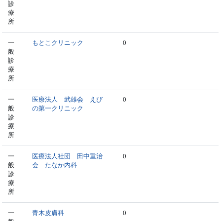
診
療
所
一
もとこクリニック
0
般
診
療
所
一
医療法人 武雄会 えび
0
般
の第一クリニック
診
療
所
一
医療法人社団 田中重治
0
般
会 たなか内科
診
療
所
一
青木皮膚科
0