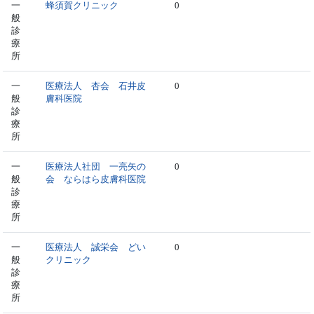
一
蜂須賀クリニック
0
般
診
療
所
一
医療法人 杏会 石井皮
0
般
膚科医院
診
療
所
一
医療法人社団 一亮矢の
0
般
会 ならはら皮膚科医院
診
療
所
一
医療法人 誠栄会 どい
0
般
クリニック
診
療
所