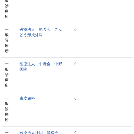
般
診
療
所
一
医療法人 彰芳会 こん
0
般
どう形成外科
診
療
所
一
医療法人 中野会 中野
0
般
医院
診
療
所
一
東皮膚科
0
般
診
療
所
一
医療法人社団 健松会
0