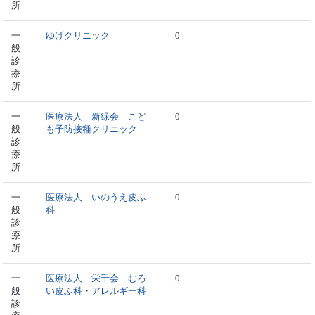
所
一
ゆげクリニック
0
般
診
療
所
一
医療法人 新緑会 こど
0
般
も予防接種クリニック
診
療
所
一
医療法人 いのうえ皮ふ
0
般
科
診
療
所
一
医療法人 栄千会 むろ
0
般
い皮ふ科・アレルギー科
診