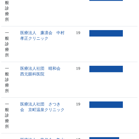
般
診
療
所
一
医療法人 廉凛会 中村
19
般
孝正クリニック
診
療
所
一
医療法人社団 晴和会
19
般
西元眼科医院
診
療
所
一
医療法人社団 さつき
19
般
会 京町温泉クリニック
診
療
所