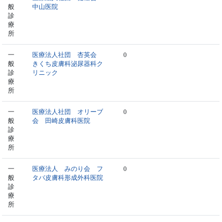
般
中山医院
診
療
所
一
医療法人社団 杏英会
0
般
きくち皮膚科泌尿器科ク
診
リニック
療
所
一
医療法人社団 オリーブ
0
般
会 田崎皮膚科医院
診
療
所
一
医療法人 みのり会 フ
0
般
タバ皮膚科形成外科医院
診
療
所