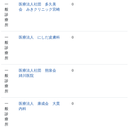
一
医療法人社団 多久美
0
般
会 みきクリニック宮崎
診
療
所
一
医療法人 にしだ皮膚科
0
般
診
療
所
一
医療法人社団 朔泉会
0
般
姉川医院
診
療
所
一
医療法人 康成会 大貫
0
般
内科
診
療
所