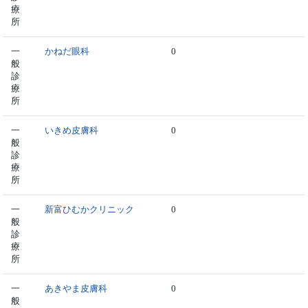
療
所
一
かねだ眼科
0
般
診
療
所
一
いきめ皮膚科
0
般
診
療
所
一
新富ひむかクリニック
0
般
診
療
所
一
あきやま皮膚科
0
般