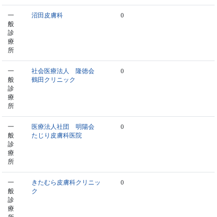
一
沼田皮膚科
0
般
診
療
所
一
社会医療法人 隆徳会
0
般
鶴田クリニック
診
療
所
一
医療法人社団 明陽会
0
般
たじり皮膚科医院
診
療
所
一
きたむら皮膚科クリニッ
0
般
ク
診
療