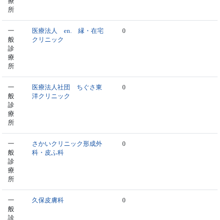
療
所
一
医療法人 en. 縁・在宅
0
般
クリニック
診
療
所
一
医療法人社団 ちぐさ東
0
般
洋クリニック
診
療
所
一
さかいクリニック形成外
0
般
科・皮ふ科
診
療
所
一
久保皮膚科
0
般
診