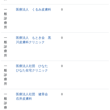
一
医療法人 くるみ皮膚科
0
般
診
療
所
一
医療法人 もとき会 黒
0
般
川皮膚科クリニック
診
療
所
一
医療法人社団 ひなた
0
般
ひなた在宅クリニック
診
療
所
一
医療法人社団 健章会
0
般
石井皮膚科
診
療