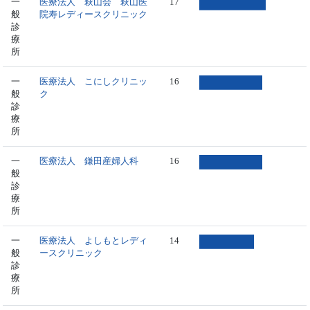
一
医療法人 萩山会 萩山医
17
般
院寿レディースクリニック
診
療
所
一
医療法人 こにしクリニッ
16
般
ク
診
療
所
一
医療法人 鎌田産婦人科
16
般
診
療
所
一
医療法人 よしもとレディ
14
般
ースクリニック
診
療
所