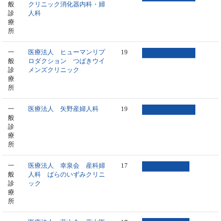
般
クリニック消化器内科・婦
診
人科
療
所
一
医療法人 ヒューマンリプ
19
般
ロダクション つばきウイ
診
メンズクリニック
療
所
一
医療法人 矢野産婦人科
19
般
診
療
所
一
医療法人 幸泉会 産科婦
17
般
人科 ばらのいずみクリニ
診
ック
療
所