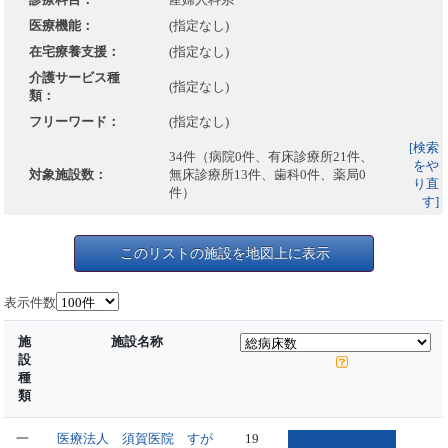
医療機能：
(指定なし)
在宅療養支援：
(指定なし)
介護サービス種
(指定なし)
類：
フリーワード：
(指定なし)
[検索
34件（病院0件、有床診療所21件、
をや
対象施設数：
無床診療所13件、歯科0件、薬局0
り直
件）
す]
このリストの施設を地図上に表示
表示件数
施
施設名称
設
種
類
一
医療法人 須賀医院 すが
19