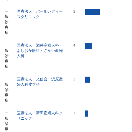
一
医療法人 パールレディー
9
般
スクリニック
診
療
所
一
医療法人 酒井産婦人科
4
般
よしおか眼科・さかい産婦
診
人科
療
所
一
医療法人 光信会 沢原産
3
般
婦人科皮フ科
診
療
所
一
医療法人 新田産婦人科ク
2
般
リニック
診
療