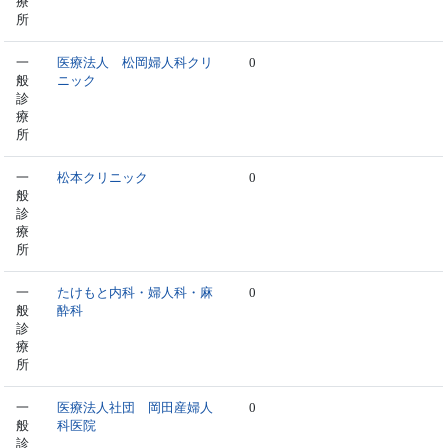
療
所
一
医療法人 松岡婦人科クリ
0
般
ニック
診
療
所
一
松本クリニック
0
般
診
療
所
一
たけもと内科・婦人科・麻
0
般
酔科
診
療
所
一
医療法人社団 岡田産婦人
0
般
科医院
診