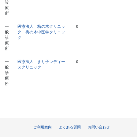
診
療
所
一
医療法人 梅の木クリニッ
0
般
ク 梅の木中医学クリニッ
診
ク
療
所
一
医療法人 まり子レディー
0
般
スクリニック
診
療
所
ご利用案内
よくある質問
お問い合わせ