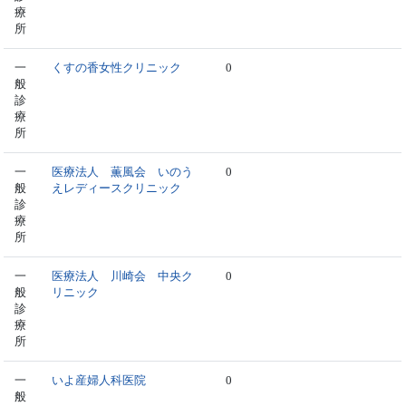
療
所
一
くすの香女性クリニック
0
般
診
療
所
一
医療法人 薫風会 いのう
0
般
えレディースクリニック
診
療
所
一
医療法人 川崎会 中央ク
0
般
リニック
診
療
所
一
いよ産婦人科医院
0
般