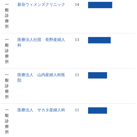
一
新谷ウィメンズクリニック
14
般
診
療
所
一
医療法人社団 長野産婦人
13
般
科
診
療
所
一
医療法人 山内産婦人科医
11
般
院
診
療
所
一
医療法人 サカタ産婦人科
11
般
診
療
所