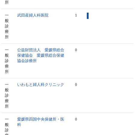
所
一
武田産婦人科医院
1
般
診
療
所
一
公益財団法人 愛媛県総合
0
般
保健協会 愛媛県総合保健
診
協会診療所
療
所
一
いわもと婦人科クリニック
0
般
診
療
所
一
愛媛県四国中央保健所・医
0
般
科
診