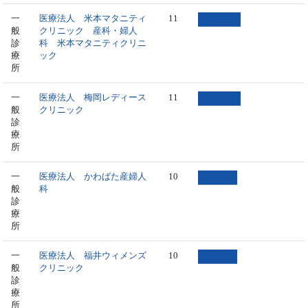
一
医療法人 米本マタニティ
11
般
クリニック 産科・婦人
診
科 米本マタニティクリニ
療
ック
所
一
医療法人 梅岡レディース
11
般
クリニック
診
療
所
一
医療法人 かわばた産婦人
10
般
科
診
療
所
一
医療法人 福井ウィメンズ
10
般
クリニック
診
療
所