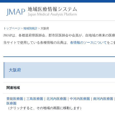
トップページ
>
地域別統計
> 大阪府
JMAPは、各都道府県医師会、郡市区医師会や会員が、自地域の将来の医
当サイトで使用している各種情報の出典は、
各情報のソースについて
をご
大阪府
関連地域
豊能医療圏
｜
三島医療圏
｜
北河内医療圏
｜
中河内医療圏
｜
南河内医療圏
医療圏
（クリックすると、その地域の画面に移動します）