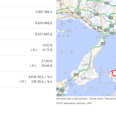
1,905.36k㎡
8,839,469人
8,837,685人
-0.02％
（※） -0.75％
27.60％
（※） 28.60％
4,638.30人／k㎡
（※） 338.30人／k㎡
Shoreline data is derived from: United States. Nation
USGS Information Services, 1997.