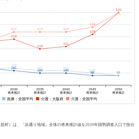
125
125
119
117
117
117
116
114
111
110
102
101
101
101
100
100
100
99
99
99
2030
2035
2040
2045
2050
将来推計
将来推計
将来推計
将来推計
将来推計
医療：全国平均
介護：大阪府
介護：全国平均
村）は、「浜通り地域」全体の将来推計値を2020年国勢調査人口で按分