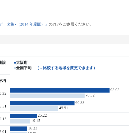
タ集 -（2014 年度版）」
のP17をご参照ください。
施設
■
大阪府
■
全国平均
（→比較する地域を変更できます）
平均
93.93
0.32
70.32
60.88
5.51
45.51
25.22
9.15
19.15
16.23
6.01