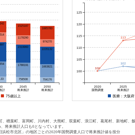
125
242
120
1525187
1685783
514
115
113
113
1178290
974270
897
2319960
110
2235132
105
102
102
654
1788191
1663821
100
100
100
100
100
133
758508
704176
40
2045
2050
2020
2025
推計
将来推計
将来推計
国勢調査
将来推計
75歳以上
医療：大阪府
、楢葉町、富岡町、川内村、大熊町、双葉町、浪江町、葛尾村、新地町、飯舘
め、将来推計人口も0となっています。
浜松市北区」の地区ごとの2020年国勢調査人口で将来推計値を按分