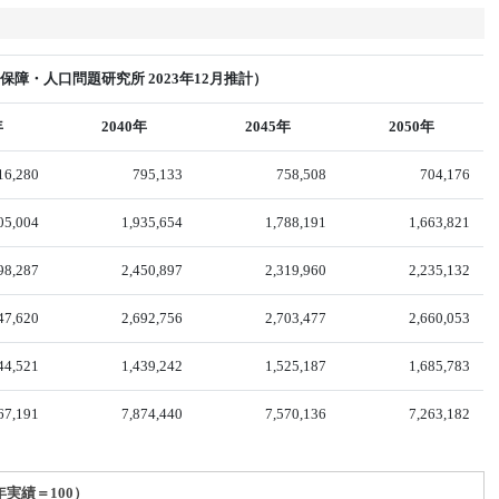
障・人口問題研究所 2023年12月推計）
年
2040年
2045年
2050年
16,280
795,133
758,508
704,176
05,004
1,935,654
1,788,191
1,663,821
98,287
2,450,897
2,319,960
2,235,132
47,620
2,692,756
2,703,477
2,660,053
44,521
1,439,242
1,525,187
1,685,783
67,191
7,874,440
7,570,136
7,263,182
年実績＝100）