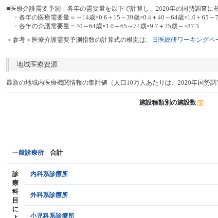
■医療介護需要予測：各年の需要量を以下で計算し、2020年の国勢調査に
・各年の医療需要量＝～14歳×0.6＋15～39歳×0.4＋40～64歳×1.0＋65～74
・各年の介護需要量＝40～64歳×1.0＋65～74歳×9.7＋75歳～×87.3
＜参考＞医療介護需要予測指数の計算式の根拠は、
日医総研ワーキングペー
地域医療資源
最新の地域内医療機関情報の集計値（人口10万人あたりは、2020年国勢
施設種類別の施設数
一般診療所
合計
診
内科系診療所
療
科
外科系診療所
目
に
小児科系診療所
よ