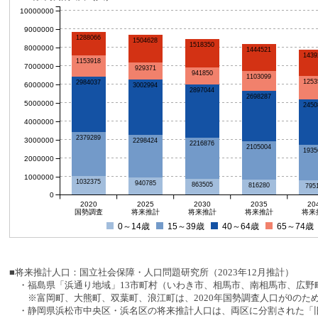
10000000
9000000
1288066
1504628
1518350
8000000
1444521
1439
1153918
7000000
929371
941850
1103099
1253
2984037
6000000
3002994
2897044
2698287
5000000
2450
4000000
2379289
3000000
2298424
2216876
2105004
1935
2000000
1000000
1032375
940785
863505
816280
795
0
2020
2025
2030
2035
20
国勢調査
将来推計
将来推計
将来推計
将来
0～14歳
15～39歳
40～64歳
65～74歳
■将来推計人口：国立社会保障・人口問題研究所（2023年12月推計）
・福島県「浜通り地域」13市町村（いわき市、相馬市、南相馬市、広野町
※富岡町、大熊町、双葉町、浪江町は、2020年国勢調査人口が0のた
・静岡県浜松市中央区・浜名区の将来推計人口は、両区に分割された「旧