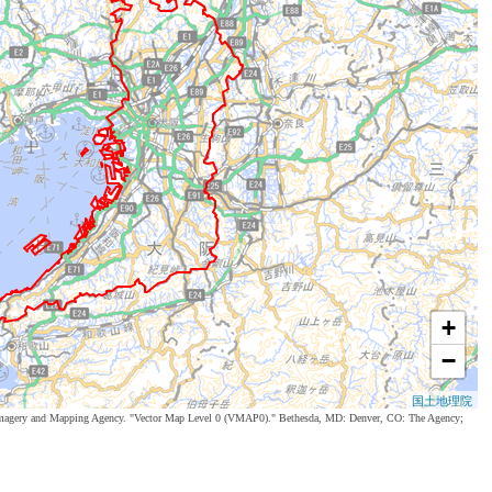
+
−
国土地理院
al Imagery and Mapping Agency. "Vector Map Level 0 (VMAP0)." Bethesda, MD: Denver, CO: The Agency;