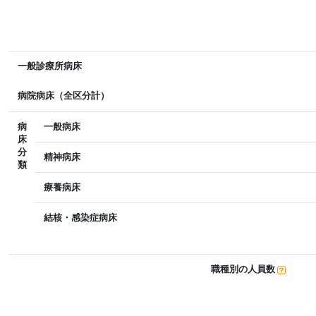
一般診療所病床
病院病床（全区分計）
病
一般病床
床
分
精神病床
類
療養病床
結核・感染症病床
職種別の人員数