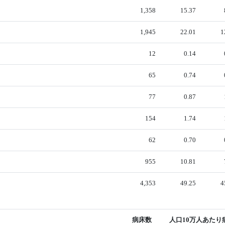
1,358
15.37
1,945
22.01
1
12
0.14
65
0.74
77
0.87
154
1.74
62
0.70
955
10.81
4,353
49.25
4
病床数
人口10万人あたり