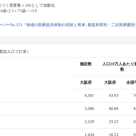
基づく需要量＝100として指数化
歳×2.3＋75歳～×3.9
パーNo.323「地域の医療提供体制の現状と将来- 都道府県別・二次医療圏別デー
調査総人口で計算）
施設数
人口10万人あたり
数
大阪府
大阪府
全国
8,301
93.93
7
5,380
60.88
4
2,229
25.22
1
1,434
16.23
1